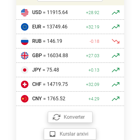
USD
= 11915.64
+28.92
EUR
= 13749.46
+32.19
RUB
= 146.19
-0.18
GBP
= 16034.88
+27.03
JPY
= 75.48
+0.13
CHF
= 14719.75
+32.09
CNY
= 1765.52
+4.29
Konverter
Kurslar arxivi