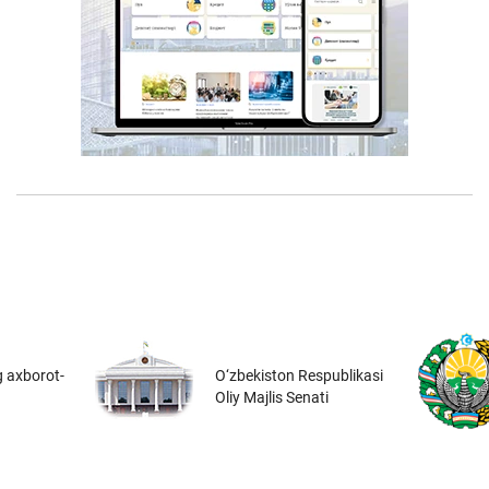
 axborot-
O‘zbekiston Respublikasi
Oliy Majlis Senati