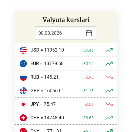
Valyuta kurslari
USD
= 11952.10
+36.46
EUR
= 13779.58
+30.12
RUB
= 145.21
-0.98
GBP
= 16066.01
+31.13
JPY
= 75.47
-0.01
CHF
= 14748.40
+28.65
CNY
= 1771.31
+5.79