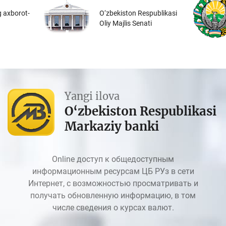
 axborot-
O‘zbekiston Respublikasi
Oliy Majlis Senati
Yangi ilova
O‘zbekiston Respublikasi
Markaziy banki
Online доступ к общедоступным
информационным ресурсам ЦБ РУз в сети
Интернет, с возможностью просматривать и
получать обновленную информацию, в том
числе сведения о курсах валют.