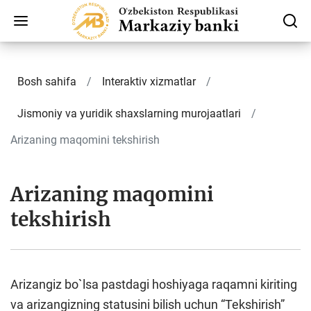
Bosh sahifa
Interaktiv xizmatlar
Jismoniy va yuridik shaxslarning murojaatlari
Arizaning maqomini tekshirish
Arizaning maqomini
tekshirish
Аrizаngiz bo`lsa pastdagi hoshiyagа rаqamni kiriting
va аrizаngizning statusini bilish uchun “Tekshirish”