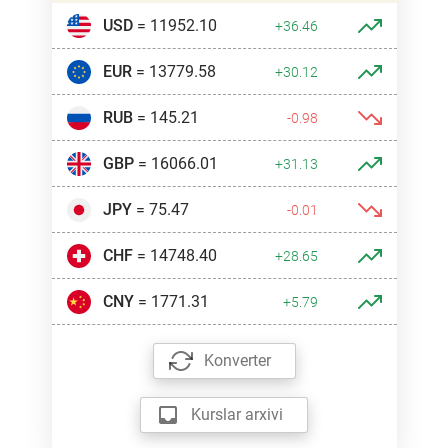
USD
= 11952.10
+36.46
EUR
= 13779.58
+30.12
RUB
= 145.21
-0.98
GBP
= 16066.01
+31.13
JPY
= 75.47
-0.01
CHF
= 14748.40
+28.65
CNY
= 1771.31
+5.79
Konverter
Kurslar arxivi