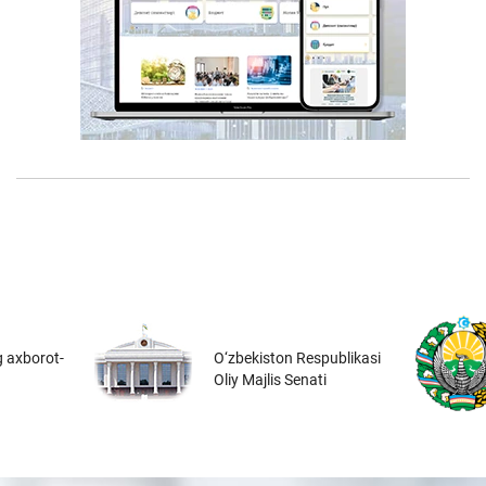
 axborot-
O‘zbekiston Respublikasi
Oliy Majlis Senati