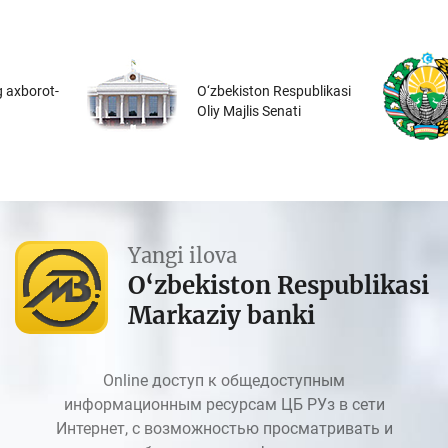
 axborot-
O‘zbekiston Respublikasi
Oliy Majlis Senati
Yangi ilova
O‘zbekiston Respublikasi
Markaziy banki
Online доступ к общедоступным
информационным ресурсам ЦБ РУз в сети
Интернет, с возможностью просматривать и