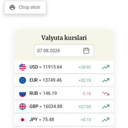
Chop etish
Valyuta kurslari
USD
= 11915.64
+28.92
EUR
= 13749.46
+32.19
RUB
= 146.19
-0.18
GBP
= 16034.88
+27.03
JPY
= 75.48
+0.13