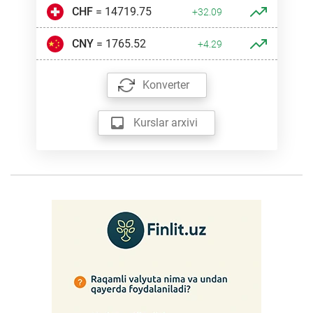
CHF
= 14719.75
+32.09
CNY
= 1765.52
+4.29
Konverter
Kurslar arxivi