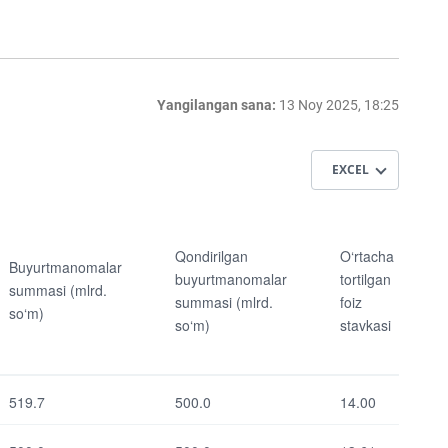
Yangilangan sana:
13 Noy 2025, 18:25
EXCEL
Qondirilgan
Minimal yoki
buyurtmanomal
chegirish
Qondirilgan
O‘rtacha
Buyurtmanomalar
ar summasi
stavkasi
buyurtmanomalar
tortilgan
(mlrd. so‘m)
summasi (mlrd.
summasi (mlrd.
foiz
so‘m)
Maksimal stavka
so‘m)
stavkasi
O‘rtacha
tortilgan foiz
stavkasi
519.7
500.0
14.00