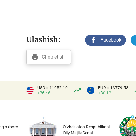
Ulashish:
Facebook
Chop etish
USD
= 11952.10
EUR
= 13779.58
+36.46
+30.12
ng axborot-
O‘zbekiston Respublikasi
i
Oliy Majlis Senati