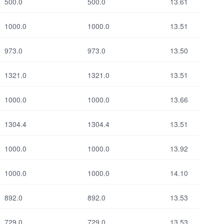
500.0
500.0
13.61
1000.0
1000.0
13.51
Выбрать все
Отменить все
973.0
973.0
13.50
1321.0
1321.0
13.51
1000.0
1000.0
13.66
1304.4
1304.4
13.51
1000.0
1000.0
13.92
1000.0
1000.0
14.10
892.0
892.0
13.53
729.0
729.0
13.53