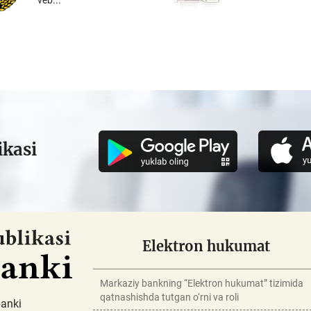
veb...
ikasi
Elektron hukumat
Markaziy bankning “Elektron hukumat” tizimida
qatnashishda tutgan o‘rni va roli
banki