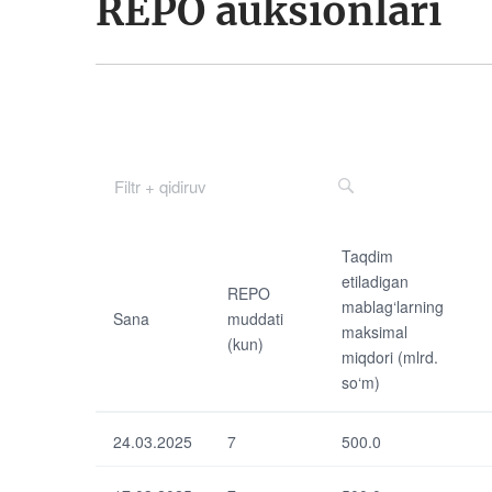
REPO auksionlari
Sana
Taqdim
Taqdim
etiladigan
etiladigan
REPO
mablag‘larning
mablag‘larning
REPO muddati
maksimal
Sana
muddati
(kun)
maksimal
miqdori (mlrd.
(kun)
miqdori (mlrd.
so‘m)
so‘m)
Buyurtmanomal
ar summasi
24.03.2025
7
500.0
(mlrd. so‘m)