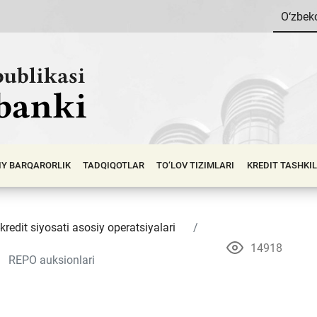
O‘zbek
IY BАRQАRОRLIK
TADQIQOTLAR
TO‘LOV TIZIMLARI
KREDIT TASHKI
kredit siyosati asosiy operatsiyalari
14918
REPO auksionlari