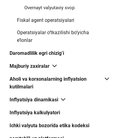
13.53
13.65
Overnayt valyutaviy svop
13.50
13.52
Fiskal agent operatsiyalari
13.50
13.50
Operatsiyalar o‘tkazilishi bo‘yicha
e’lonlar
13.50
13.52
Daromadlilik egri chizig’i
13.53
13.81
Majburiy zaxiralar
13.50
13.52
Aholi va korxonalarning inflyatsion
kutilmalari
13.81
14.01
Inflyatsiya dinamikasi
13.72
14.50
Inflyatsiya kalkulyatori
13.50
13.60
Ichki valyuta bozorida etika kodeksi
13.50
13.72