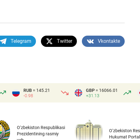
Telegram
Twitter
Vkontakte
RUB
= 145.21
GBP
= 16066.01
-0.98
+31.13
O‘zbekiston Respublikasi
O‘zbekiston Res
Prezidentining rasmiy
Hukumat Portal