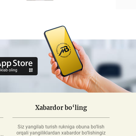
Xabardor bo‘ling
Siz yangilab turish rukniga obuna bo‘lish
orqali yangiliklardan xabardor bo‘lishingiz