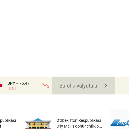
JPY
= 75.47
Barcha valyutalar
-0.01
publikasi
O‘zbekiston Respublikasi
i
Oliy Majlis qonunchilik p...