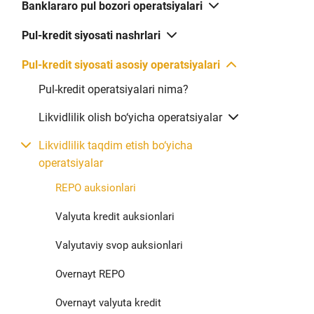
Banklararo pul bozori operatsiyalari
Pul-kredit siyosati nashrlari
Pul-kredit siyosati asosiy operatsiyalari
Pul-kredit operatsiyalari nima?
Likvidlilik olish bo‘yicha operatsiyalar
Likvidlilik taqdim etish bo‘yicha
operatsiyalar
Minimal
REPO auksionlari
yoki
Maksimal
chegirish
stavka
Valyuta kredit auksionlari
stavkasi
Valyutaviy svop auksionlari
Overnayt REPO
14.00
14.00
Overnayt valyuta kredit