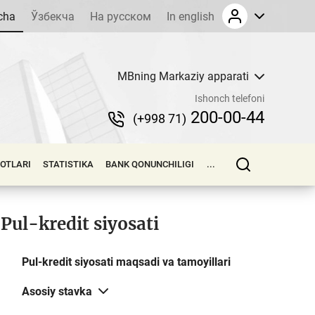
cha
Ўзбекча
На русском
In english
MBning Markaziy apparati
Ishonch telefoni
200-00-44
(+998 71)
LOTLARI
STATISTIKA
BANK QONUNCHILIGI
...
Pul-kredit siyosati
Pul-kredit siyosati maqsadi va tamoyillari
Asosiy stavka