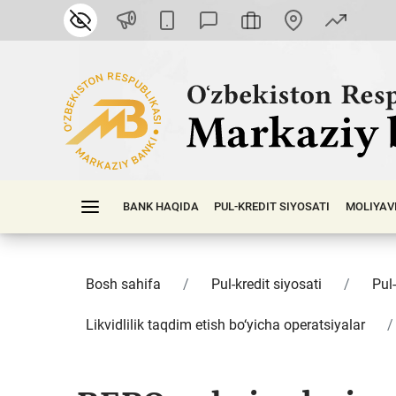
BANK HAQIDA
PUL-KREDIT SIYOSATI
MOLIYAV
Bosh sahifa
Pul-kredit siyosati
Pul-
Likvidlilik taqdim etish bo‘yicha operatsiyalar