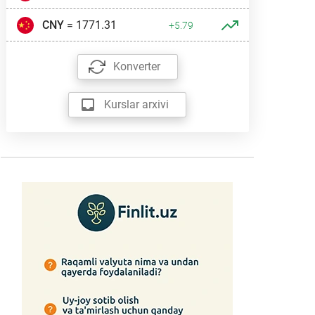
CNY
= 1771.31
+5.79
Konverter
Kurslar arxivi