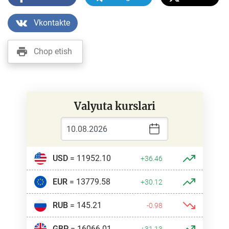
Vkontakte
Chop etish
Valyuta kurslari
USD
= 11952.10
+36.46
EUR
= 13779.58
+30.12
RUB
= 145.21
-0.98
GBP
= 16066.01
+31.13