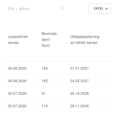
EXCEL
Jo
Ma
Jo
Mi
yla
jbu
yla
ni
Muomala
sht
riy
sht
ma
Joylashtirish
Obligatsiyalarning
I
iris
at
iris
l
davri
sanasi
so‘ndirish sanasi
h
bo‘
h
dar
(kun)
sa
yic
su
om
na
ha
m
adl
si
dar
ma
ilik
om
si
06.08.2026
154
07.01.2027
ad
(ml
Mu
Ma
turi
rd.
om
ksi
so‘
06.08.2026
182
04.02.2027
ala
ma
m)
da
Au
l
vri
ktsi
dar
30.07.2026
91
29.10.2026
(ku
on
Ob
om
n)
da
lig
adl
ish
ats
ilik
30.07.2026
119
26.11.2026
tiro
iyal
Ob