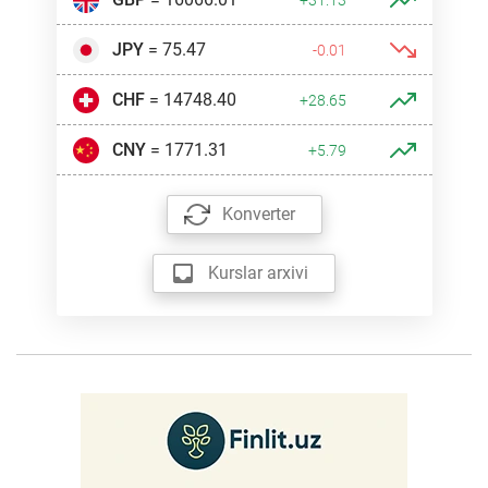
JPY
= 75.47
-0.01
CHF
= 14748.40
+28.65
CNY
= 1771.31
+5.79
Konverter
Kurslar arxivi