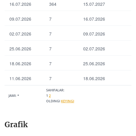
k
arn
16.07.2026
lig
364
15.07.2027
etg
ing
ats
an
so‘
iyal
tijo
ndi
09.07.2026
7
16.07.2026
arn
rat
rila
ing
ba
dig
so‘
02.07.2026
7
09.07.2026
nkl
an
ndi
ari
um
ris
so
um
25.06.2026
7
02.07.2026
h
ni
iy
sa
haj
na
18.06.2026
7
25.06.2026
mi
si
Ra
(ml
qo
rd.
11.06.2026
7
18.06.2026
bat
so‘
Ide
li
m)
nti
bu
SAHIFALAR:
fik
JAMI:
*
1
yur
2
ats
OLDINGI
KEYINGI
tm
O‘r
ion
an
tac
raq
om
ha
am
ala
tort
Grafik
r
ilg
su
an
Chi