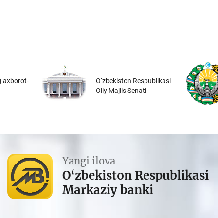
 axborot-
O‘zbekiston Respublikasi
Oliy Majlis Senati
Yangi ilova
O‘zbekiston Respublikasi
Markaziy banki