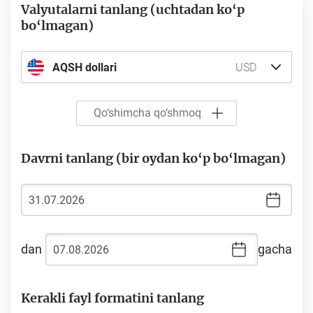
Valyutalarni tanlang (uchtadan ko‘p
bo‘lmagan)
AQSH dollari
USD
Qo‘shimcha qo‘shmoq
Davrni tanlang (bir oydan ko‘p bo‘lmagan)
dan
gacha
Kerakli fayl formatini tanlang