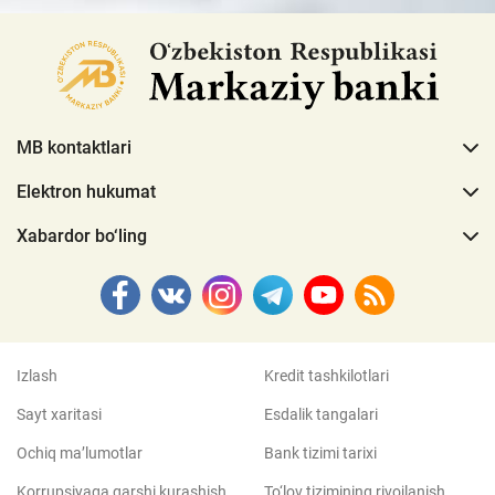
MB kontaktlari
Elektron hukumat
Xabardor bo‘ling
Izlash
Kredit tashkilotlari
Sayt xaritasi
Esdalik tangalari
Ochiq ma’lumotlar
Bank tizimi tarixi
Korrupsiyaga qarshi kurashish
To‘lov tizimining rivojlanish