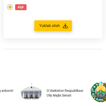
PDF
Yuklab olish
 axborot-
O‘zbekiston Respublikasi
Oliy Majlis Senati