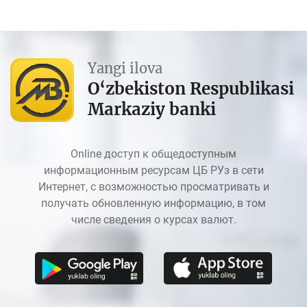
Yangi ilova
O‘zbekiston Respublikasi
Markaziy banki
Online доступ к общедоступным
информационным ресурсам ЦБ РУз в сети
Интернет, с возможностью просматривать и
получать обновленную информацию, в том
числе сведения о курсах валют.