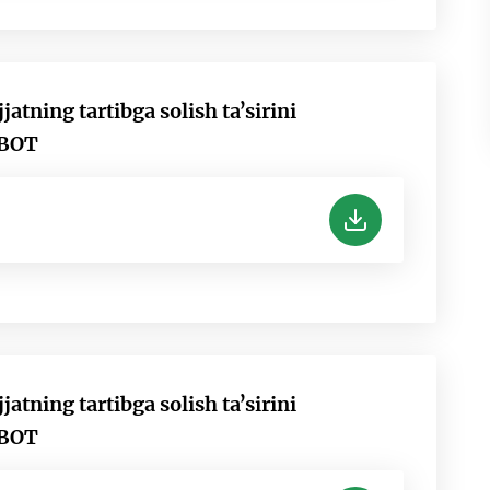
tning tartibga solish taʼsirini
OBOT
tning tartibga solish taʼsirini
OBOT