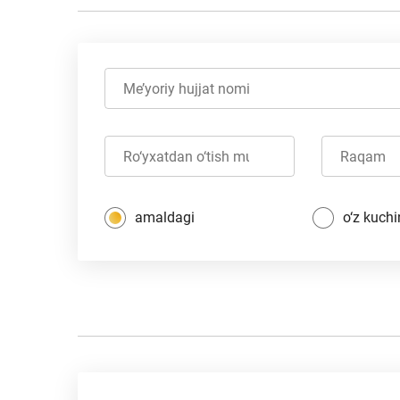
amaldagi
o‘z kuchi