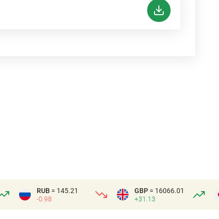
RUB
= 145.21
GBP
= 16066.01
-0.98
+31.13