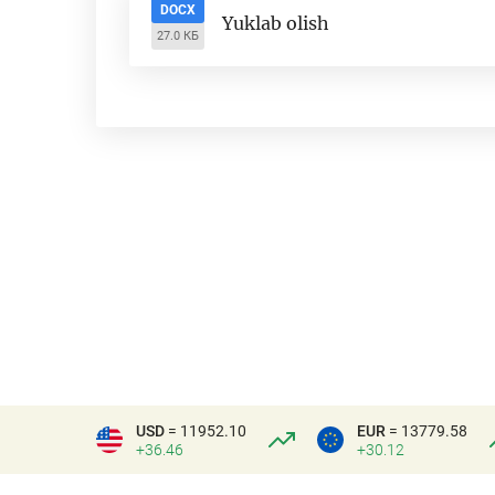
DOCX
Yuklab olish
27.0 КБ
USD
= 11952.10
EUR
= 13779.58
+36.46
+30.12