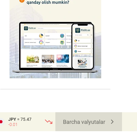
JPY
= 75.47
Barcha valyutalar
-0.01