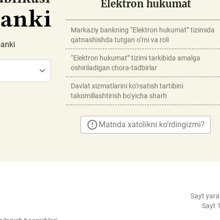
Elektron hukumat
Markaziy bankning “Elektron hukumat” tizimida
qatnashishda tutgan o‘rni va roli
banki
“Elektron hukumat” tizimi tarkibida amalga
oshiriladigan chora-tadbirlar
Davlat xizmatlarini ko‘rsatish tartibini
takomillashtirish bo‘yicha sharh
Matnda xatolikni ko‘rdingizmi?
Sayt yara
Sayt 1