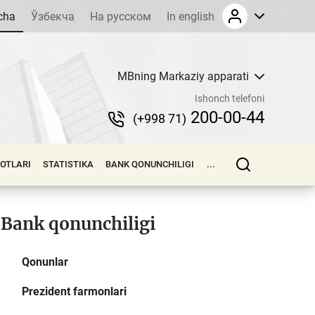
cha
Ўзбекча
На русском
In english
MBning Markaziy apparati
Ishonch telefoni
200-00-44
(+998 71)
LOTLARI
STATISTIKA
BANK QONUNCHILIGI
...
Bank qonunchiligi
Qonunlar
Prezident farmonlari