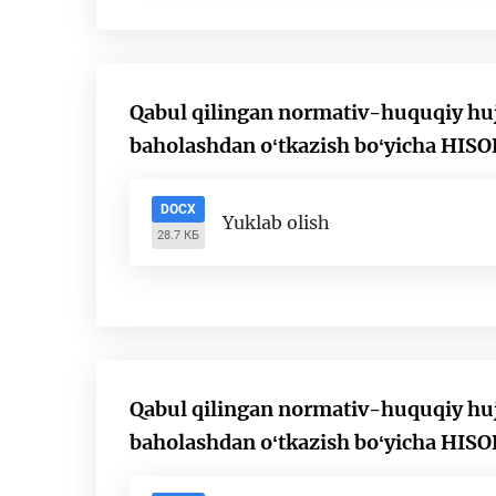
Qabul qilingan normativ-huquqiy hujja
baholashdan oʻtkazish boʻyicha HIS
DOCX
Yuklab olish
28.7 КБ
Qabul qilingan normativ-huquqiy hujja
baholashdan oʻtkazish boʻyicha HIS