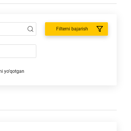
Filterni bajarish
ni yo‘qotgan