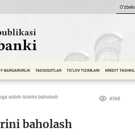
O‘zbek
IY BАRQАRОRLIK
TADQIQOTLAR
TO‘LOV TIZIMLARI
KREDIT TASHKI
bga solish ta’sirini baholash
4568
irini baholash