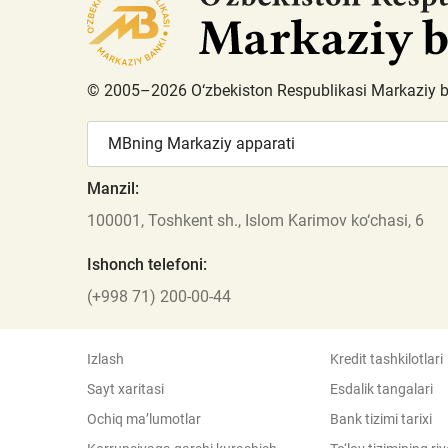
© 2005–2026 O‘zbekiston Respublikasi Markaziy 
MBning Markaziy apparati
Manzil:
100001, Toshkent sh., Islom Karimov ko‘chasi, 6
Ishonch telefoni:
(+998 71) 200-00-44
Izlash
Kredit tashkilotlari
Sayt xaritasi
Esdalik tangalari
Ochiq ma’lumotlar
Bank tizimi tarixi