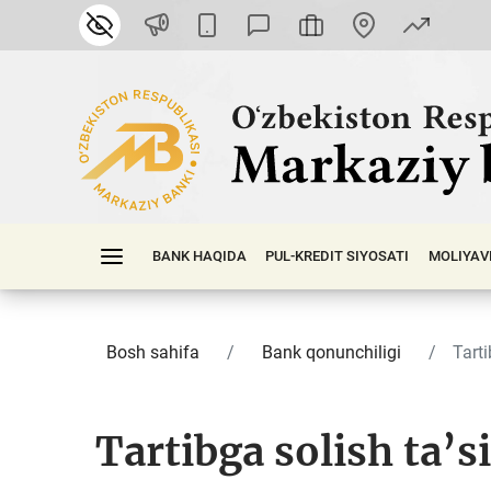
BANK HAQIDA
PUL-KREDIT SIYOSATI
MOLIYAV
Bosh sahifa
Bank qonunchiligi
Tarti
Tartibga solish ta’s