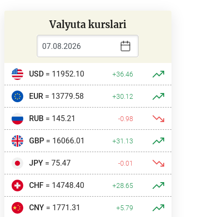
Valyuta kurslari
USD
= 11952.10
+36.46
EUR
= 13779.58
+30.12
RUB
= 145.21
-0.98
GBP
= 16066.01
+31.13
JPY
= 75.47
-0.01
CHF
= 14748.40
+28.65
CNY
= 1771.31
+5.79