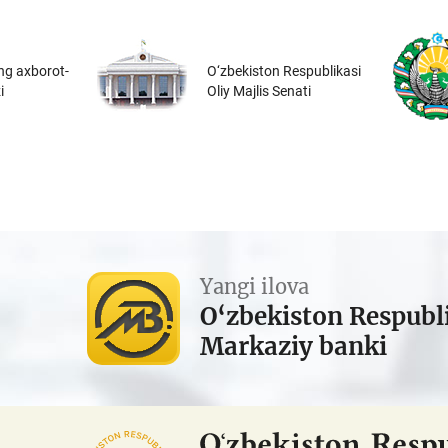
ng axborot-
O‘zbekiston Respublikasi
i
Oliy Majlis Senati
Yangi ilova
O‘zbekiston Respubl
Markaziy banki