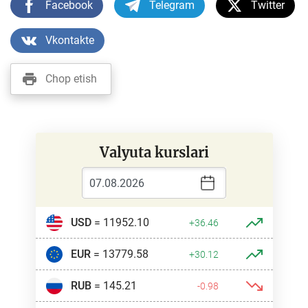
Facebook
Telegram
Twitter
Vkontakte
Chop etish
Valyuta kurslari
USD
= 11952.10
+36.46
EUR
= 13779.58
+30.12
RUB
= 145.21
-0.98