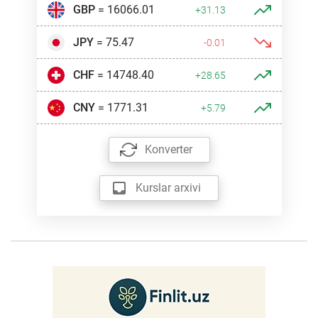
GBP
= 16066.01
+31.13
JPY
= 75.47
-0.01
CHF
= 14748.40
+28.65
CNY
= 1771.31
+5.79
Konverter
Kurslar arxivi