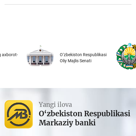
 axborot-
O‘zbekiston Respublikasi
Oliy Majlis Senati
Yangi ilova
O‘zbekiston Respublikasi
Markaziy banki