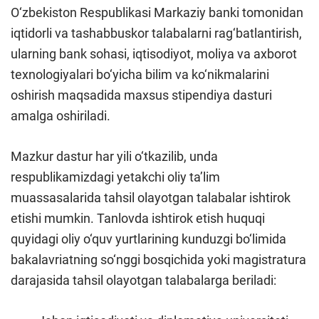
O‘zbekiston Respublikasi Markaziy banki tomonidan
iqtidorli va tashabbuskor talabalarni rag‘batlantirish,
ularning bank sohasi, iqtisodiyot, moliya va axborot
texnologiyalari bo‘yicha bilim va ko‘nikmalarini
oshirish maqsadida maxsus stipendiya dasturi
amalga oshiriladi.
Mazkur dastur har yili o‘tkazilib, unda
respublikamizdagi yetakchi oliy ta’lim
muassasalarida tahsil olayotgan talabalar ishtirok
etishi mumkin. Tanlovda ishtirok etish huquqi
quyidagi oliy o‘quv yurtlarining kunduzgi bo‘limida
bakalavriatning so‘nggi bosqichida yoki magistratura
darajasida tahsil olayotgan talabalarga beriladi: