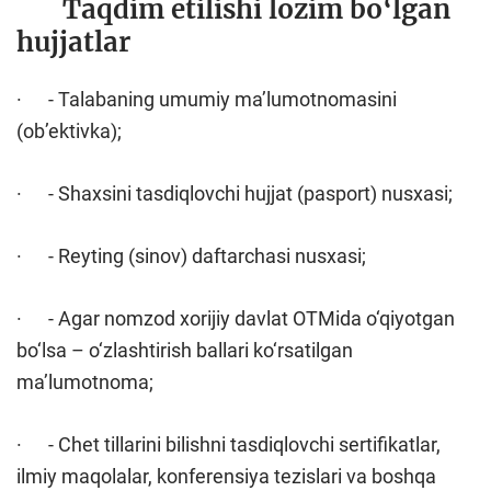
Taqdim etilishi lozim bo‘lgan
hujjatlar
· - Talabaning umumiy ma’lumotnomasini
(ob’ektivka);
· - Shaxsini tasdiqlovchi hujjat (pasport) nusxasi;
· - Reyting (sinov) daftarchasi nusxasi;
· - Agar nomzod xorijiy davlat OTMida o‘qiyotgan
bo‘lsa – o‘zlashtirish ballari ko‘rsatilgan
ma’lumotnoma;
· - Chet tillarini bilishni tasdiqlovchi sertifikatlar,
ilmiy maqolalar, konferensiya tezislari va boshqa