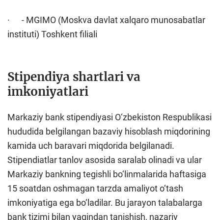
· - MGIMO (Moskva davlat xalqaro munosabatlar
instituti) Toshkent filiali
Stipendiya shartlari va
imkoniyatlari
Markaziy bank stipendiyasi O‘zbekiston Respublikasi
hududida belgilangan bazaviy hisoblash miqdorining
kamida uch baravari miqdorida belgilanadi.
Stipendiatlar tanlov asosida saralab olinadi va ular
Markaziy bankning tegishli bo‘linmalarida haftasiga
15 soatdan oshmagan tarzda amaliyot o‘tash
imkoniyatiga ega bo‘ladilar. Bu jarayon talabalarga
bank tizimi bilan yaqindan tanishish, nazariy