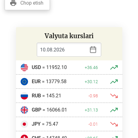
Chop etish
Valyuta kurslari
USD
= 11952.10
+36.46
EUR
= 13779.58
+30.12
RUB
= 145.21
-0.98
GBP
= 16066.01
+31.13
JPY
= 75.47
-0.01