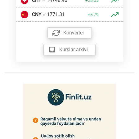
CHF
= 14748.40
+28.65
CNY
= 1771.31
+5.79
Konverter
Kurslar arxivi