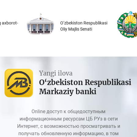
 axborot-
O‘zbekiston Respublikasi
Oliy Majlis Senati
Yangi ilova
O‘zbekiston Respublikasi
Markaziy banki
Online доступ к общедоступным
информационным ресурсам ЦБ РУз в сети
Интернет, с возможностью просматривать и
получать обновленную информацию, в том