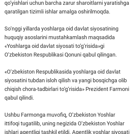
qo‘yishlari uchun barcha zarur sharoitlarni yaratishga
qaratilgan tizimli ishlar amalga oshirilmoqda.
So‘nggi yillarda yoshlarga oid davlat siyosatining
huquqiy asoslarini mustahkamlash maqsadida
«Yoshlarga oid davlat siyosati to‘g‘risida»gi
O‘zbekiston Respublikasi Qonuni qabul qilingan.
«O‘zbekiston Respublikasida yoshlarga oid davlat
siyosatini tubdan isloh qilish va yangi bosqichga olib
chiqish chora-tadbirlari to‘g‘risida» Prezident Farmoni
qabul qilindi.
Ushbu Farmonga muvofiq, O‘zbekiston Yoshlar
ittifoqi tugatilib, uning negizida O‘zbekiston Yoshlar
ishlari agentligi tashkil etildi. Agentlik yoshlar siyosati