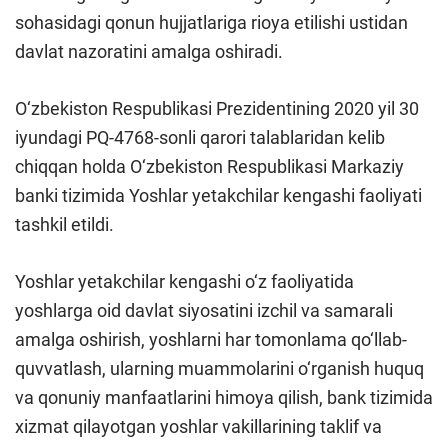
sohasidagi qonun hujjatlariga rioya etilishi ustidan
davlat nazoratini amalga oshiradi.
O‘zbekiston Respublikasi Prezidentining 2020 yil 30
iyundagi PQ-4768-sonli qarori talablaridan kelib
chiqqan holda O‘zbekiston Respublikasi Markaziy
banki tizimida Yoshlar yetakchilar kengashi faoliyati
tashkil etildi.
Yoshlar yetakchilar kengashi o‘z faoliyatida
yoshlarga oid davlat siyosatini izchil va samarali
amalga oshirish, yoshlarni har tomonlama qo‘llab-
quvvatlash, ularning muammolarini o‘rganish huquq
va qonuniy manfaatlarini himoya qilish, bank tizimida
xizmat qilayotgan yoshlar vakillarining taklif va