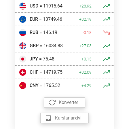
USD
= 11915.64
+28.92
EUR
= 13749.46
+32.19
RUB
= 146.19
-0.18
GBP
= 16034.88
+27.03
JPY
= 75.48
+0.13
CHF
= 14719.75
+32.09
CNY
= 1765.52
+4.29
Konverter
Kurslar arxivi