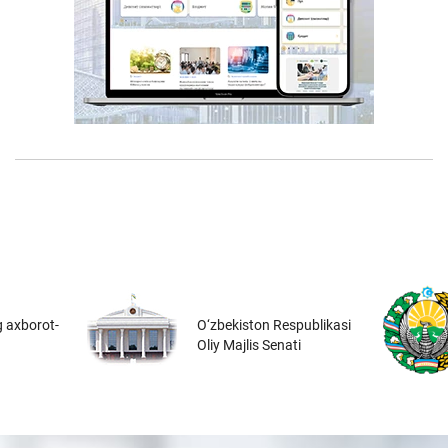
 axborot-
O‘zbekiston Respublikasi
Oliy Majlis Senati