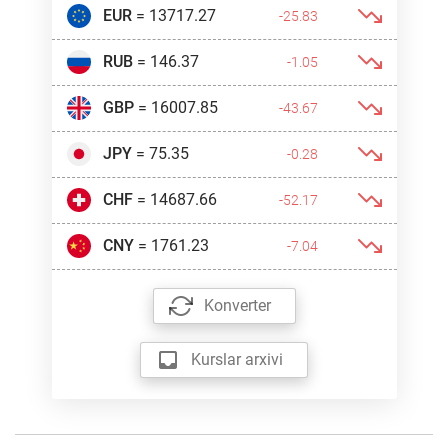
EUR
= 13717.27
-25.83
RUB
= 146.37
-1.05
GBP
= 16007.85
-43.67
JPY
= 75.35
-0.28
CHF
= 14687.66
-52.17
CNY
= 1761.23
-7.04
Konverter
Kurslar arxivi