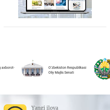
 axborot-
O‘zbekiston Respublikasi
Oliy Majlis Senati
Yangi ilova