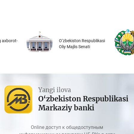
 axborot-
O‘zbekiston Respublikasi
Oliy Majlis Senati
Yangi ilova
O‘zbekiston Respublikasi
Markaziy banki
Online доступ к общедоступным