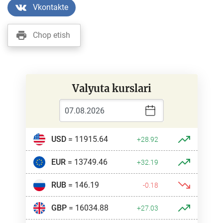
Vkontakte
Chop etish
Valyuta kurslari
USD
= 11915.64
+28.92
EUR
= 13749.46
+32.19
RUB
= 146.19
-0.18
GBP
= 16034.88
+27.03