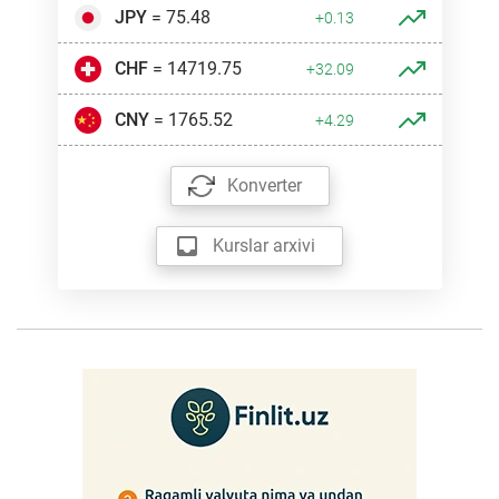
JPY
= 75.48
+0.13
CHF
= 14719.75
+32.09
CNY
= 1765.52
+4.29
Konverter
Kurslar arxivi