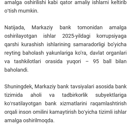
amalga oshirilishi kabi qator amaliy ishlarni keltirib
oʻtish mumkin.
Natijada, Markaziy bank tomonidan amalga
oshirilayotgan ishlar 2025-yildagi korrupsiyaga
qarshi kurashish ishlarining samaradorligi bo‘yicha
reyting baholash yakunlariga ko‘ra, davlat organlari
va tashkilotlari orasida yuqori – 95 ball bilan
baholandi.
Shuningdek, Markaziy bank tavsiyalari asosida bank
tizimida aholi va tadbirkorlik subyektlariga
koʻrsatilayotgan bank xizmatlarini raqamlashtirish
orqali inson omilini kamaytirish boʻyicha tizimli ishlar
amalga oshirilmoqda.