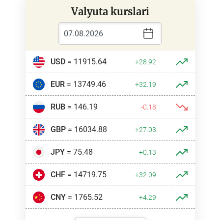
Valyuta kurslari
USD
= 11915.64
+28.92
EUR
= 13749.46
+32.19
RUB
= 146.19
-0.18
GBP
= 16034.88
+27.03
JPY
= 75.48
+0.13
CHF
= 14719.75
+32.09
CNY
= 1765.52
+4.29