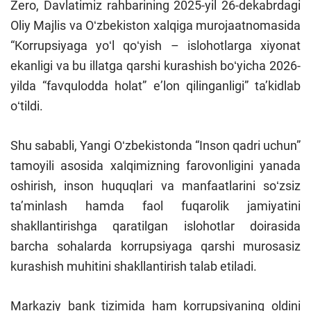
Zero, Davlatimiz rahbarining 2025-yil 26-dekabrdagi
Oliy Majlis va Oʻzbekiston xalqiga murojaatnomasida
“Korrupsiyaga yoʻl qoʻyish – islohotlarga xiyonat
ekanligi va bu illatga qarshi kurashish boʻyicha 2026-
yilda “favqulodda holat” eʼlon qilinganligi” taʼkidlab
oʻtildi.
Shu sababli, Yangi Oʻzbekistonda “Inson qadri uchun”
tamoyili asosida xalqimizning farovonligini yanada
oshirish, inson huquqlari va manfaatlarini soʻzsiz
taʼminlash hamda faol fuqarolik jamiyatini
shakllantirishga qaratilgan islohotlar doirasida
barcha sohalarda korrupsiyaga qarshi murosasiz
kurashish muhitini shakllantirish talab etiladi.
Markaziy bank tizimida ham korrupsiyaning oldini