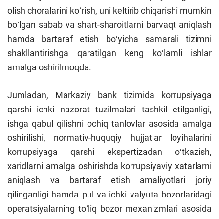
olish choralarini koʻrish, uni keltirib chiqarishi mumkin
boʻlgan sabab va shart-sharoitlarni barvaqt aniqlash
hamda bartaraf etish boʻyicha samarali tizimni
shakllantirishga qaratilgan keng koʻlamli ishlar
amalga oshirilmoqda.
Jumladan, Markaziy bank tizimida korrupsiyaga
qarshi ichki nazorat tuzilmalari tashkil etilganligi,
ishga qabul qilishni ochiq tanlovlar asosida amalga
oshirilishi, normativ-huquqiy hujjatlar loyihalarini
korrupsiyaga qarshi ekspertizadan oʻtkazish,
xaridlarni amalga oshirishda korrupsiyaviy xatarlarni
aniqlash va bartaraf etish amaliyotlari joriy
qilinganligi hamda pul va ichki valyuta bozorlaridagi
operatsiyalarning toʻliq bozor mexanizmlari asosida