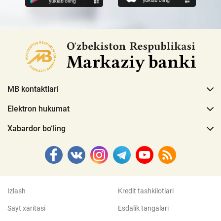
MB kontaktlari
Elektron hukumat
Xabardor bo‘ling
Izlash
Kredit tashkilotlari
Sayt xaritasi
Esdalik tangalari