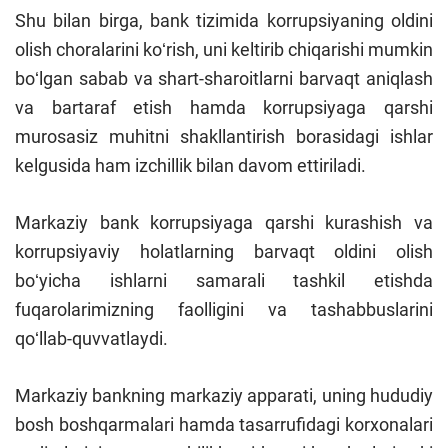
Shu bilan birga, bank tizimida korrupsiyaning oldini
olish choralarini koʻrish, uni keltirib chiqarishi mumkin
boʻlgan sabab va shart-sharoitlarni barvaqt aniqlash
va bartaraf etish hamda korrupsiyaga qarshi
murosasiz muhitni shakllantirish borasidagi ishlar
kelgusida ham izchillik bilan davom ettiriladi.
Markaziy bank korrupsiyaga qarshi kurashish va
korrupsiyaviy holatlarning barvaqt oldini olish
boʻyicha ishlarni samarali tashkil etishda
fuqarolarimizning faolligini va tashabbuslarini
qoʻllab-quvvatlaydi.
Markaziy bankning markaziy apparati, uning hududiy
bosh boshqarmalari hamda tasarrufidagi korxonalari