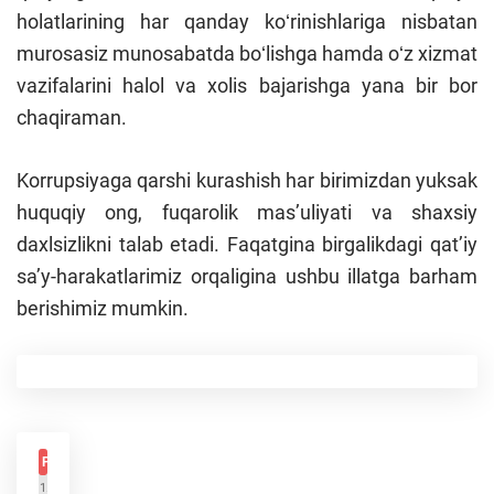
holatlarining har qanday koʻrinishlariga nisbatan
murosasiz munosabatda boʻlishga hamda oʻz xizmat
vazifalarini halol va xolis bajarishga yana bir bor
chaqiraman.
Korrupsiyaga qarshi kurashish har birimizdan yuksak
huquqiy ong, fuqarolik masʼuliyati va shaxsiy
daxlsizlikni talab etadi. Faqatgina birgalikdagi qatʼiy
saʼy-harakatlarimiz orqaligina ushbu illatga barham
berishimiz mumkin.
PDF
1.6