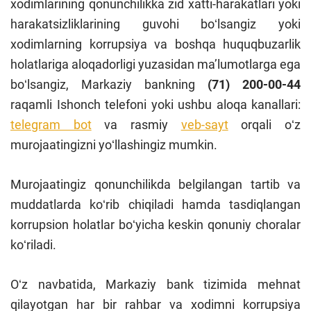
xodimlarining qonunchilikka zid xatti-harakatlari yoki
harakatsizliklarining guvohi boʻlsangiz yoki
xodimlarning korrupsiya va boshqa huquqbuzarlik
holatlariga aloqadorligi yuzasidan maʼlumotlarga ega
boʻlsangiz, Markaziy bankning
(71) 200-00-44
raqamli Ishonch telefoni yoki ushbu aloqa kanallari:
telegram bot
va rasmiy
veb-sayt
orqali oʻz
murojaatingizni yoʻllashingiz mumkin.
Murojaatingiz qonunchilikda belgilangan tartib va
muddatlarda koʻrib chiqiladi hamda tasdiqlangan
korrupsion holatlar boʻyicha keskin qonuniy choralar
koʻriladi.
Oʻz navbatida, Markaziy bank tizimida mehnat
qilayotgan har bir rahbar va xodimni korrupsiya