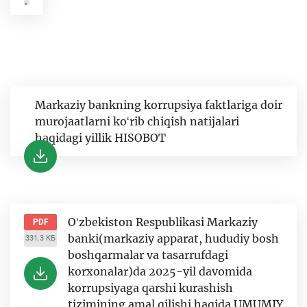
МБ
Markaziy bankning korrupsiya faktlariga doir
murojaatlarni koʻrib chiqish natijalari
haqidagi yillik HISOBOT
Oʻzbekiston Respublikasi Markaziy
PDF
banki(markaziy apparat, hududiy bosh
331.3 КБ
boshqarmalar va tasarrufdagi
korxonalar)da 2025-yil davomida
korrupsiyaga qarshi kurashish
tizimining amal qilishi haqida UMUMIY