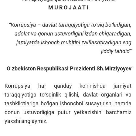
M U R O J A A T I
“
Korrupsiya
–
davlat taraqqiyotiga toʻsiq boʻladigan,
adolat va qonun ustuvorligini izdan chiqaradigan,
jamiyatda ishonch muhitini zaiflashtiradigan eng
jiddiy tahdid
”
Oʻzbekiston Respublikasi Prezidenti Sh.Mirziyoyev
Korrupsiya har qanday koʻrinishda jamiyat
taraqqiyotiga toʻsqinlik qilishi, davlat organlari va
tashkilotlariga boʻlgan ishonchni susaytirishi hamda
qonun ustuvorligiga putur yetkazishini barchamiz
yaxshi anglaymiz.