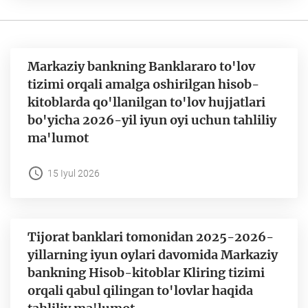
Markaziy bankning Banklararo to'lov
tizimi orqali amalga oshirilgan hisob-
kitoblarda qo'llanilgan to'lov hujjatlari
bo'yicha 2026-yil iyun oyi uchun tahliliy
ma'lumot
15 Iyul 2026
Tijorat banklari tomonidan 2025-2026-
yillarning iyun oylari davomida Markaziy
bankning Hisob-kitoblar Kliring tizimi
orqali qabul qilingan to'lovlar haqida