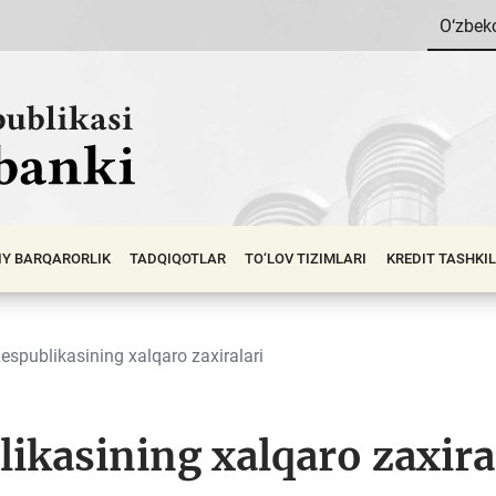
O‘zbek
IY BАRQАRОRLIK
TADQIQOTLAR
TO‘LOV TIZIMLARI
KREDIT TASHKI
espublikasining xalqaro zaxiralari
ikasining xalqaro zaxira