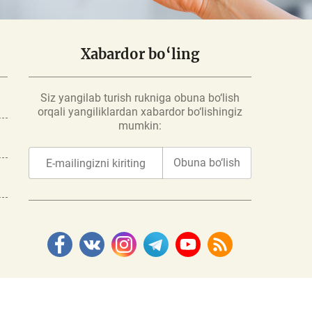
Xabardor bo‘ling
Siz yangilab turish rukniga obuna bo‘lish
orqali yangiliklardan xabardor bo‘lishingiz
mumkin:
Obuna bo‘lish