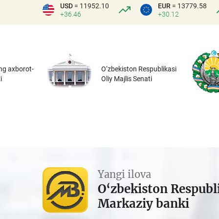
USD
= 11952.10
EUR
= 13779.58
+36.46
+30.12
ng axborot-
O‘zbekiston Respublikasi
i
Oliy Majlis Senati
Yangi ilova
O‘zbekiston Respubl
Markaziy banki