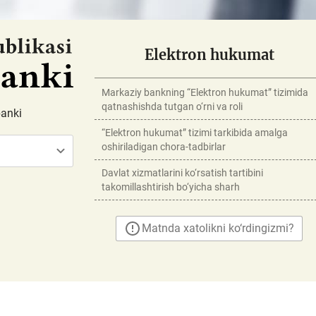
Elektron hukumat
Markaziy bankning “Elektron hukumat” tizimida
qatnashishda tutgan o‘rni va roli
banki
“Elektron hukumat” tizimi tarkibida amalga
oshiriladigan chora-tadbirlar
Davlat xizmatlarini ko‘rsatish tartibini
takomillashtirish bo‘yicha sharh
Matnda xatolikni ko‘rdingizmi?