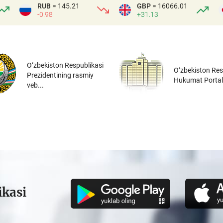
RUB
= 145.21
GBP
= 16066.01
-0.98
+31.13
O‘zbekiston Respublikasi
O‘zbekiston Res
Prezidentining rasmiy
Hukumat Portal
veb...
ikasi