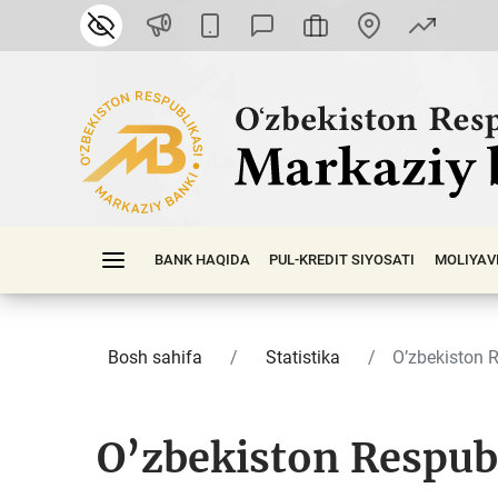
BANK HAQIDA
PUL-KREDIT SIYOSATI
MOLIYAV
Bosh sahifa
Statistika
O’zbekiston R
O’zbekiston Respubl