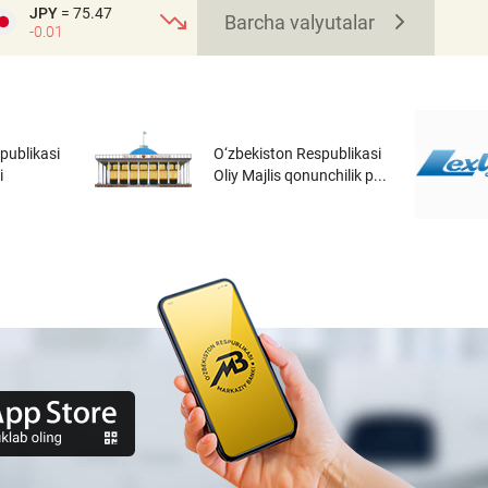
JPY
= 75.47
Barcha valyutalar
-0.01
publikasi
O‘zbekiston Respublikasi
i
Oliy Majlis qonunchilik p...