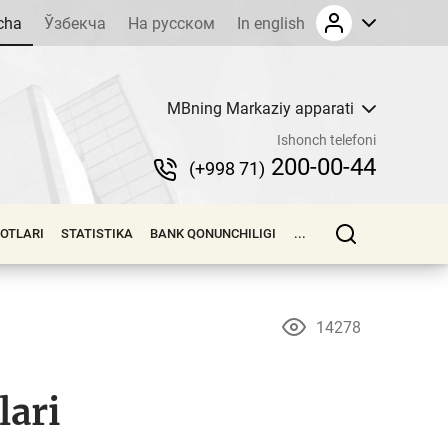
cha
Ўзбекча
На русском
In english
MBning Markaziy apparati
Ishonch telefoni
200-00-44
(+998 71)
LOTLARI
STATISTIKA
BANK QONUNCHILIGI
...
14278
lari