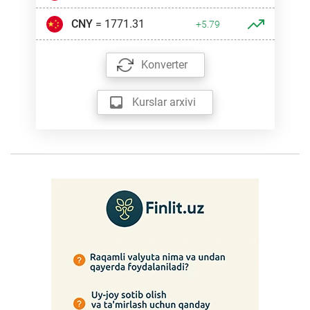
CNY
= 1771.31
+5.79
Konverter
Kurslar arxivi