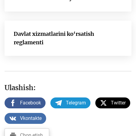
Davlat xizmatlarini ko‘rsatish
reglamenti
Ulashish:
Facebook
Telegram
Twitter
Vkontakte
Chop etish