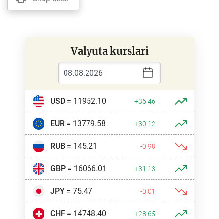
Valyuta kurslari
USD
= 11952.10
+36.46
EUR
= 13779.58
+30.12
RUB
= 145.21
-0.98
GBP
= 16066.01
+31.13
JPY
= 75.47
-0.01
CHF
= 14748.40
+28.65