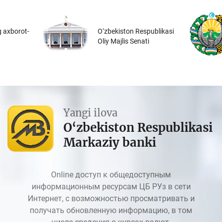
 axborot-
O‘zbekiston Respublikasi
Oliy Majlis Senati
Yangi ilova
O‘zbekiston Respublikasi
Markaziy banki
Online доступ к общедоступным
информационным ресурсам ЦБ РУз в сети
Интернет, с возможностью просматривать и
получать обновленную информацию, в том