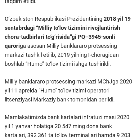
taqdim etildi.
O‘zbekiston Respublikasi Prezidentining
2018 yil 19
sentabrdagi “Milliy to‘lov tizimini rivojlantirish
chora-tadbirlari to‘g‘risida”gi PQ–3945-sonli
qarori
ga asosan Milliy banklararo protsessing
markazi tashkil etilib, 2019 yilning I-choragidan
boshlab “Humo” to‘lov tizimi ishga tushirildi.
Milliy banklararo protsessing markazi MChJga 2020
yil 11 aprelda “Humo” to‘lov tizimi operatori
litsenziyasi Markaziy bank tomonidan berildi.
Mamlakatimizda bank kartalari infratuzilmasi 2020
yil 1 yanvar holatiga 20 547 ming dona bank
kartalari, 392 361 ta to‘lov terminallari hamda 9 203