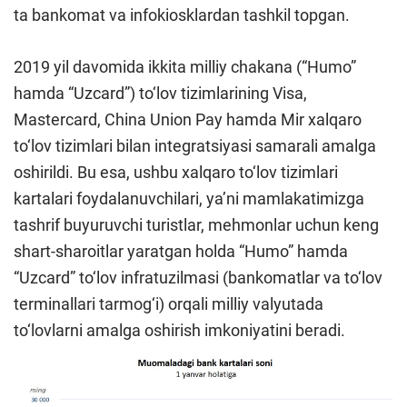
ta bankomat va infokiosklardan tashkil topgan.
2019 yil davomida ikkita milliy chakana (“Humo”
hamda “Uzcard”) to‘lov tizimlarining Visa,
Mastercard, China Union Pay hamda Mir xalqaro
to‘lov tizimlari bilan integratsiyasi samarali amalga
oshirildi. Bu esa, ushbu xalqaro to‘lov tizimlari
kartalari foydalanuvchilari, ya’ni mamlakatimizga
tashrif buyuruvchi turistlar, mehmonlar uchun keng
shart-sharoitlar yaratgan holda “Humo” hamda
“Uzcard” to‘lov infratuzilmasi (bankomatlar va to‘lov
terminallari tarmog‘i) orqali milliy valyutada
to‘lovlarni amalga oshirish imkoniyatini beradi.