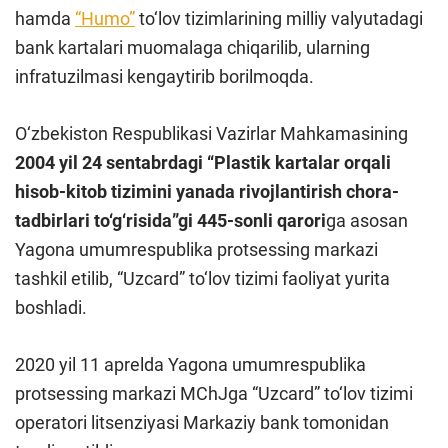
hamda
“Humo”
to‘lov tizimlarining milliy valyutadagi
bank kartalari muomalaga chiqarilib, ularning
infratuzilmasi kengaytirib borilmoqda.
O‘zbekiston Respublikasi Vazirlar Mahkamasining
2004 yil 24 sentabrdagi “Plastik kartalar orqali
hisob-kitob tizimini yanada rivojlantirish chora-
tadbirlari to‘g‘risida”gi 445-sonli qarori
ga asosan
Yagona umumrespublika protsessing markazi
tashkil etilib, “Uzcard” to‘lov tizimi faoliyat yurita
boshladi.
2020 yil 11 aprelda Yagona umumrespublika
protsessing markazi MChJga “Uzcard” to‘lov tizimi
operatori litsenziyasi Markaziy bank tomonidan