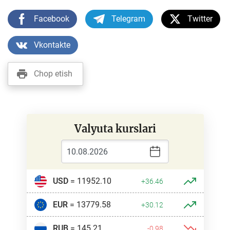
Facebook
Telegram
Twitter
Vkontakte
Chop etish
Valyuta kurslari
USD
= 11952.10
+36.46
EUR
= 13779.58
+30.12
RUB
= 145.21
-0.98