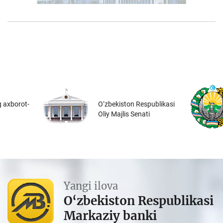
 axborot-
O‘zbekiston Respublikasi
Oliy Majlis Senati
Yangi ilova
O‘zbekiston Respublikasi
Markaziy banki