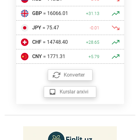
GBP
= 16066.01
+31.13
JPY
= 75.47
-0.01
CHF
= 14748.40
+28.65
CNY
= 1771.31
+5.79
Konverter
Kurslar arxivi