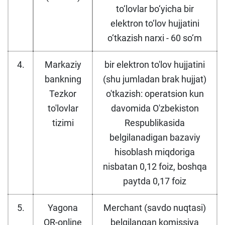
to‘lovlar bo‘yicha bir
elektron to‘lov hujjatini
o‘tkazish narxi - 60 so‘m
4.
Markaziy
bir elektron to'lov hujjatini
bankning
(shu jumladan brak hujjat)
Tezkor
o'tkazish: operatsion kun
to'lovlar
davomida O'zbekiston
tizimi
Respublikasida
belgilanadigan bazaviy
hisoblash miqdoriga
nisbatan 0,12 foiz, boshqa
paytda 0,17 foiz
5.
Yagona
Merchant (savdo nuqtasi)
QR-online
belgilangan komissiya