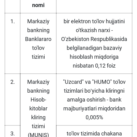
nomi
1.
Markaziy
bir elektron to'lov hujjatini
bankning
o'tkazish narxi -
Banklararo
O'zbekiston Respublikasida
to'lov
belgilanadigan bazaviy
tizimi
hisoblash miqdoriga
nisbatan 0,12 foiz
2.
Markaziy
"Uzсard" va "HUMO" to'lov
bankning
tizimlari boʻyicha kliringni
Hisob-
amalga oshirish - bank
kitoblar
majburiyatlari miqdoridan
kliring
0,005%
tizimi
3.
to‘lov tizimida chakana
(MUNIS)