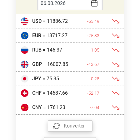
USD
= 11886.72
-55.49
EUR
= 13717.27
-25.83
RUB
= 146.37
-1.05
GBP
= 16007.85
-43.67
JPY
= 75.35
-0.28
CHF
= 14687.66
-52.17
CNY
= 1761.23
-7.04
Konverter