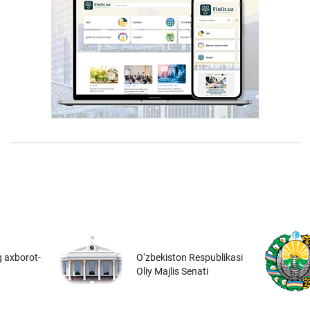
 axborot-
O‘zbekiston Respublikasi
Oliy Majlis Senati