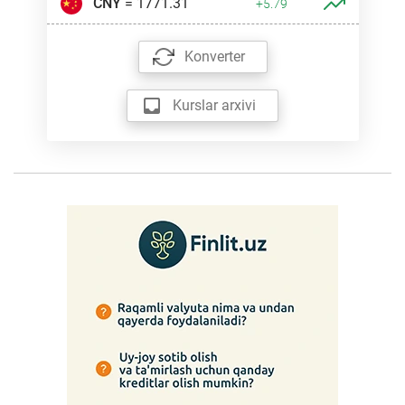
CNY
= 1771.31
+5.79
Konverter
Kurslar arxivi