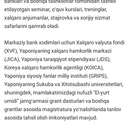
banklari va boshqa tashkilotlar tomonidan tashkil
etilayotgan seminar, oʻquv kurslari, treninglar,
xalqaro anjumanlar, stajirovka va xorijiy xizmat
safarlarini qamrab oladi.
Markaziy bank xodimlari uchun Xalqaro valyuta fondi
(XVF), Yaponiyaning xalqaro hamkorlik markazi
(JICA), Yaponiya taraqqiyot stipendiyasi (JDS),
Koreya xalqaro hamkorlik agentligi (KOICA),
Yaponiya siyosiy fanlar milliy instituti (GRIPS),
Yaponiyaning Sukuba va Xitotsubashi universitetlari,
shuningdek, mamlakatimizdagi nufuzli “El-yurt
umidi” jamgʻarmasi grant dasturlari va boshqa
grantlar asosida magistratura yoʻnalishlarida tanlov
asosida tahsil olish imkoniyatlari mavjud.