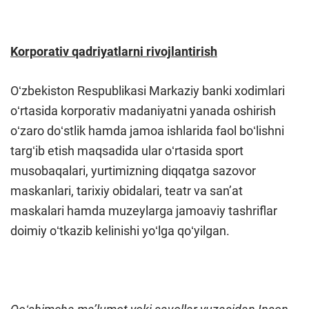
Korporativ qadriyatlarni rivojlantirish
Oʻzbekiston Respublikasi Markaziy banki xodimlari
oʻrtasida korporativ madaniyatni yanada oshirish
oʻzaro doʻstlik hamda jamoa ishlarida faol boʻlishni
targʻib etish maqsadida ular oʻrtasida sport
musobaqalari, yurtimizning diqqatga sazovor
maskanlari, tarixiy obidalari, teatr va sanʼat
maskalari hamda muzeylarga jamoaviy tashriflar
doimiy oʻtkazib kelinishi yoʻlga qoʻyilgan.