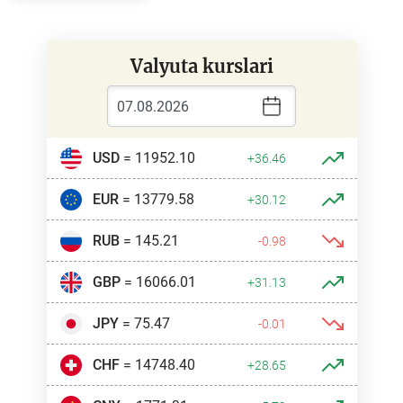
Valyuta kurslari
USD
= 11952.10
+36.46
EUR
= 13779.58
+30.12
RUB
= 145.21
-0.98
GBP
= 16066.01
+31.13
JPY
= 75.47
-0.01
CHF
= 14748.40
+28.65