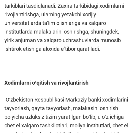
tarkiblari tasdiqlanadi. Zaxira tarkibidagi xodimlarni
rivojlantirishga, ularning yetakchi xorijiy
universitetlarda taʼlim olishlariga va xalqaro
institutlarda malakalarini oshirishga, shuningdek,
yirik anjuman va xalqaro uchrashuvlarda munosib
ishtirok etishiga aloxida eʼtibor qaratiladi.
Xodimlarni oʻqitish va rivojlantirish
Oʻzbekiston Respublikasi Markaziy banki xodimlarini
tayyorlash, qayta tayyorlash, malakasini oshirish
boʻyicha uzluksiz tizim yaratilgan boʻlib, u oʻz ichiga
chet el xalqaro tashkilotlari, moliya institutlari, chet el