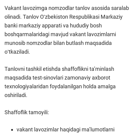
Vakant lavozimga nomzodlar tanlov asosida saralab
olinadi. Tanlov Oʻzbekiston Respublikasi Markaziy
banki markaziy apparati va hududiy bosh
boshqarmalaridagi mavjud vakant lavozimlarni
munosib nomzodlar bilan butlash maqsadida
oʻtkaziladi.
Tanlovni tashkil etishda shaffoflikni taʼminlash
maqsadida test-sinovlari zamonaviy axborot
texnologiyalaridan foydalanilgan holda amalga
oshiriladi.
Shaffoflik tamoyili:
vakant lavozimlar haqidagi maʼlumotlarni