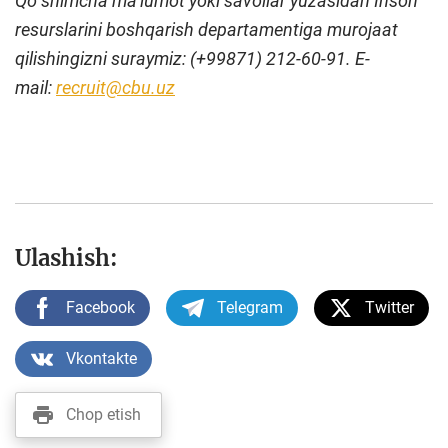
Qoʻshimcha maʼlumot yoki savollar yuzasidan Inson
resurslarini boshqarish departamentiga murojaat
qilishingizni suraymiz: (+99871) 212-60-91.
E-
mail:
recruit@cbu.uz
Ulashish:
Facebook
Telegram
Twitter
Vkontakte
Chop etish