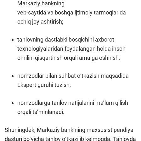
Markaziy bankning
veb-saytida va boshqa ijtimoiy tarmoqlarida
ochiq joylashtirish;
tanlovning dastlabki bosqichini axborot
texnologiyalaridan foydalangan holda inson
omilini qisqartirish orqali amalga oshirish;
nomzodlar bilan suhbat oʻtkazish maqsadida
Ekspert guruhi tuzish;
nomzodlarga tanlov natijalarini maʼlum qilish
orqali taʼminlanadi.
Shuningdek, Markaziy bankining maxsus stipendiya
dasturi boʻyicha tanlov oʻtkazilib kelmoqda. Tanlovda