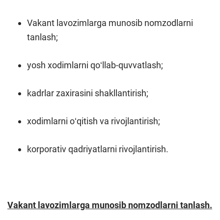
Vakant lavozimlarga munosib nomzodlarni
tanlash;
yosh xodimlarni qoʻllab-quvvatlash;
kadrlar zaxirasini shakllantirish;
xodimlarni oʻqitish va rivojlantirish;
korporativ qadriyatlarni rivojlantirish.
Vakant lavozimlarga munosib nomzodlarni tanlash.