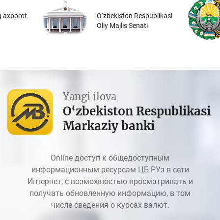
 axborot-
O‘zbekiston Respublikasi
Oliy Majlis Senati
Yangi ilova
O‘zbekiston Respublikasi
Markaziy banki
Online доступ к общедоступным
информационным ресурсам ЦБ РУз в сети
Интернет, с возможностью просматривать и
получать обновленную информацию, в том
числе сведения о курсах валют.