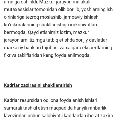
amalga oshirildi. Mazkur jarayon malakali
mutaxassislar tomonidan olib borilib, yoshlarning ish
oʻrinlariga tezroq moslashib, jamoaviy ishlash
koʻnikmalarining shakllanishiga imkoniyatlarni
bermoqda. Qayd etishimiz lozim, mazkur
jarayonlarni tizimga tatbiq etishda xorijiy davlatlar
markaziy banklari tajribasi va xalqaro ekspertlarning
fikr va takliflaridan keng foydalanilmoqda.
Kadrlar zaxirasini shakllantirish
Kadrlar resursidan oqilona foydalanish ishlari
samarali tashkil etish maqsadida har yili rahbarlik
lavozimlari uchun salohiyatli kadrlardan iborat zaxira