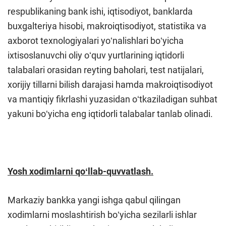
respublikaning bank ishi, iqtisodiyot, banklarda
buxgalteriya hisobi, makroiqtisodiyot, statistika va
axborot texnologiyalari yoʻnalishlari boʻyicha
ixtisoslanuvchi oliy oʻquv yurtlarining iqtidorli
talabalari orasidan reyting baholari, test natijalari,
xorijiy tillarni bilish darajasi hamda makroiqtisodiyot
va mantiqiy fikrlashi yuzasidan oʻtkaziladigan suhbat
yakuni boʻyicha eng iqtidorli talabalar tanlab olinadi.
Yosh xodimlarni qoʻllab-quvvatlash.
Markaziy bankka yangi ishga qabul qilingan
xodimlarni moslashtirish boʻyicha sezilarli ishlar