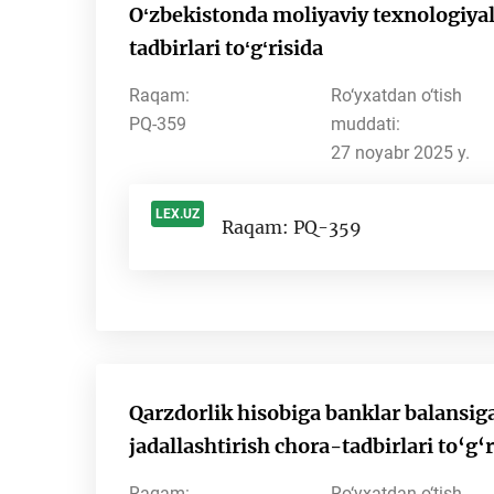
Oʻzbekistonda moliyaviy texnologiyal
tadbirlari toʻgʻrisida
Raqam:
Ro‘yxatdan o‘tish
PQ-359
muddati:
27 noyabr 2025 y.
LEX.UZ
Raqam: PQ-359
-
Qarzdorlik hisobiga banklar balansig
jadallashtirish chora-tadbirlari to‘g‘r
Raqam:
Ro‘yxatdan o‘tish