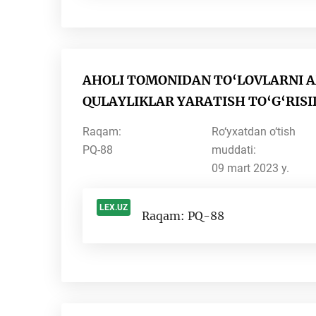
AHOLI TOMONIDAN TO‘LOVLARNI 
QULAYLIKLAR YARATISH TO‘G‘RISI
Raqam:
Ro‘yxatdan o‘tish
PQ-88
muddati:
09 mart 2023 y.
LEX.UZ
Raqam: PQ-88
-