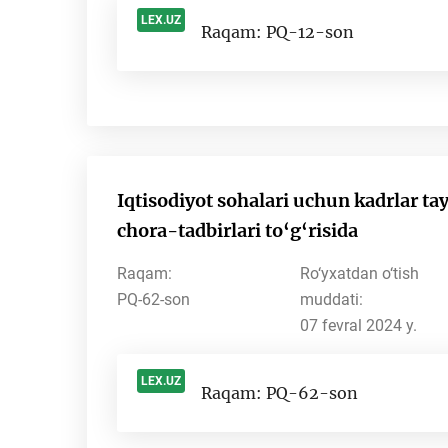
LEX.UZ
Raqam: PQ-12-son
-
Iqtisodiyot sohalari uchun kadrlar ta
chora-tadbirlari to‘g‘risida
Raqam:
Ro‘yxatdan o‘tish
PQ-62-son
muddati:
07 fevral 2024 y.
LEX.UZ
Raqam: PQ-62-son
-