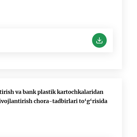
rish va bank plastik kartochkalaridan
vojlantirish chora-tadbirlari to‘g‘risida