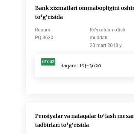
Bank xizmatlari ommabopligini oshir
to‘g‘risida
Raqam:
Ro‘yxatdan o‘tish
PQ-3620
muddati:
23 mart 2018 y.
LEX.UZ
Raqam: PQ-3620
-
Pensiyalar va nafaqalar to‘lash mexa
tadbirlari to‘g‘risida