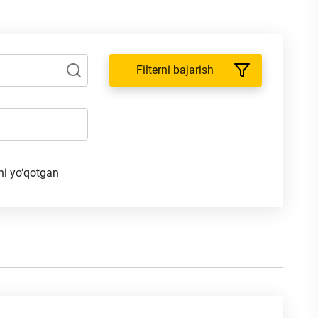
Filterni bajarish
ni yo‘qotgan