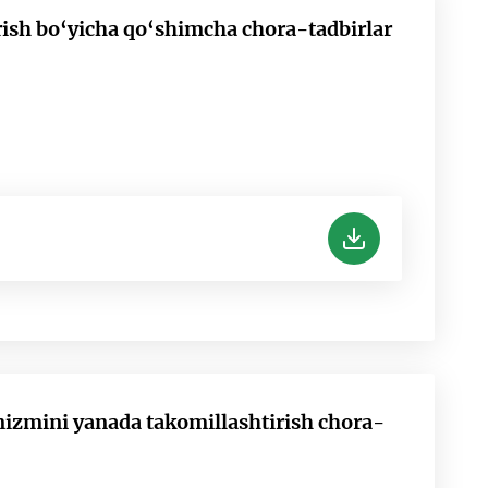
ish bo‘yicha qo‘shimcha chora-tadbirlar
nizmini yanada takomillashtirish chora-