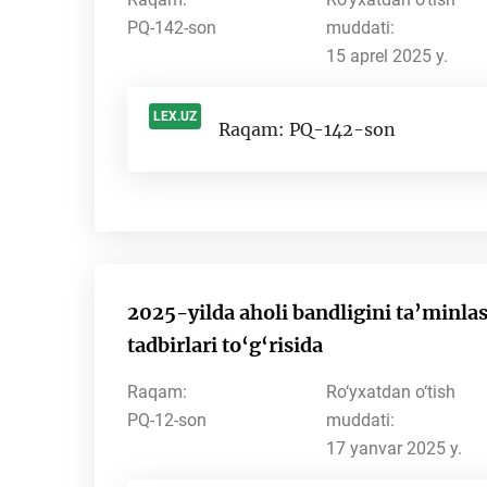
PQ-142-son
muddati:
15 aprel 2025 y.
LEX.UZ
Raqam: PQ-142-son
-
2025-yilda aholi bandligini ta’minlas
tadbirlari to‘g‘risida
Raqam:
Ro‘yxatdan o‘tish
PQ-12-son
muddati:
17 yanvar 2025 y.