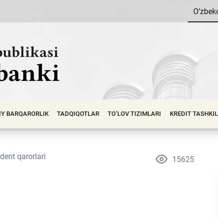
O‘zbek
IY BАRQАRОRLIK
TADQIQOTLAR
TO‘LOV TIZIMLARI
KREDIT TASHKI
dent qarorlari
15625