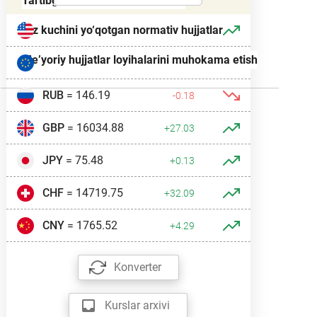
Tartibga solish ta’sirini baholash
USD
= 11915.64
O‘z kuchini yo‘qotgan normativ hujjatlar
+28.92
Me’yoriy hujjatlar loyihalarini muhokama etish
EUR
= 13749.46
+32.19
RUB
= 146.19
-0.18
GBP
= 16034.88
+27.03
JPY
= 75.48
+0.13
CHF
= 14719.75
+32.09
CNY
= 1765.52
+4.29
Konverter
Kurslar arxivi