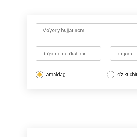
amaldagi
o‘z kuchi