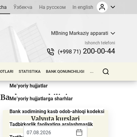
cha
Ўзбекча
На русском
In english
MBning Markaziy apparati
Qonunlar
Ishonch telefoni
Prezident farmonlari
200-00-44
(+998 71)
Prezident qarorlari
LOTLARI
STATISTIKA
BANK QONUNCHILIGI
...
Vazirlar Mahkamasi qarorlari
Me’yoriy hujjatlar
Bank qonunchiligi
Me’yoriy hujjatlarga sharhlar
Bank xodimining kasb odob-ahloqi kodeksi
Valyuta kurslari
Tadbirkorlik faoliyatiga aralashmaslik