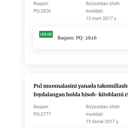
Raqam:
Ro‘yxatdan o‘tish
PQ-2826
muddati:
13 mart 2017 y.
LEX.UZ
Raqam: PQ-2826
-
Pul muomalasini yanada takomillashti
foydalangan holda hisob-kitoblarni ri
Raqam:
Ro‘yxatdan o‘tish
PQ-2777
muddati:
15 fevral 2017 y.