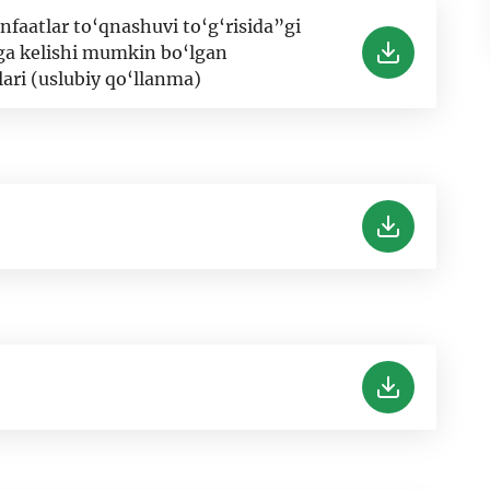
faatlar to‘qnashuvi to‘g‘risida”gi
ga kelishi mumkin bo‘lgan
ari (uslubiy qo‘llanma)