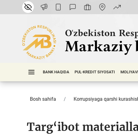
BANK HAQIDA
PUL-KREDIT SIYOSATI
MOLIYAV
Bosh sahifa
Korrupsiyaga qarshi kurashis
Targ‘ibot materialla