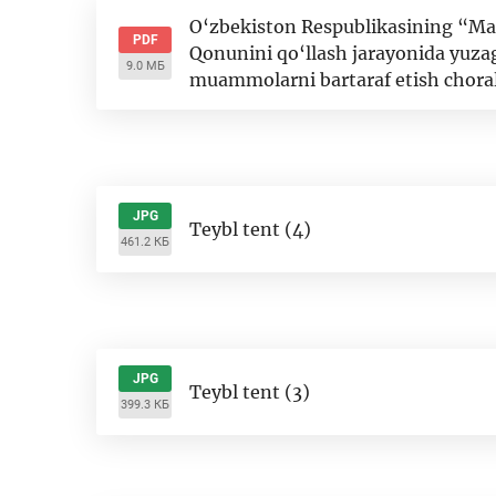
O‘zbekiston Respublikasining “Man
PDF
Qonunini qo‘llash jarayonida yuza
9.0 МБ
muammolarni bartaraf etish choral
JPG
Teybl tent (4)
461.2 КБ
JPG
Teybl tent (3)
399.3 КБ