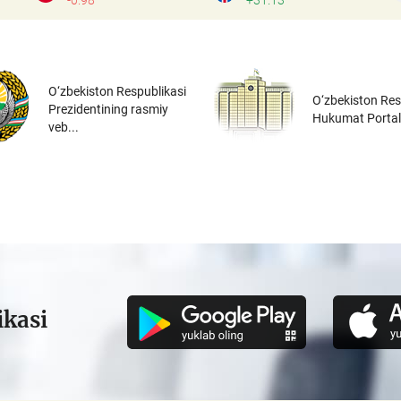
-0.98
+31.13
O‘zbekiston Respublikasi
O‘zbekiston Res
Prezidentining rasmiy
Hukumat Portal
veb...
ikasi