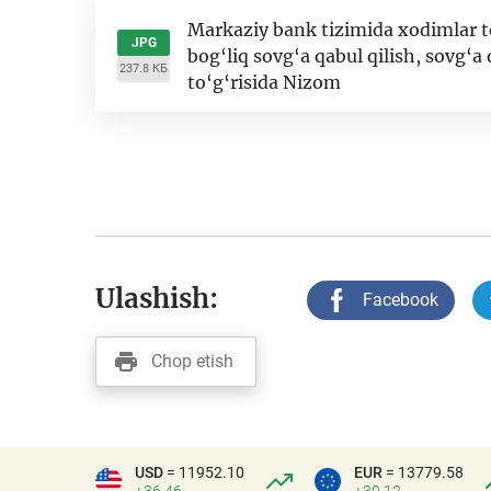
Markaziy bank tizimida xodimlar t
JPG
bog‘liq sovg‘a qabul qilish, sovg‘a 
237.8 КБ
to‘g‘risida Nizom
Ulashish:
Facebook
Chop etish
USD
= 11952.10
EUR
= 13779.58