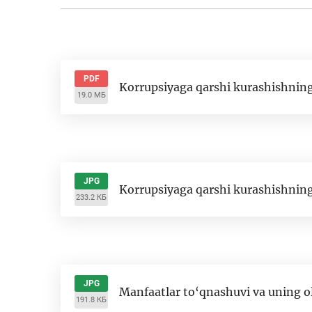
PDF
Korrupsiyaga qarshi kurashishning
19.0 МБ
JPG
Korrupsiyaga qarshi kurashishning
233.2 КБ
JPG
Manfaatlar to‘qnashuvi va uning ol
191.8 КБ