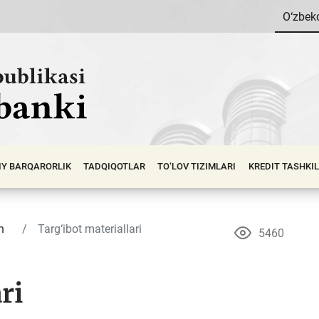
O‘zbek
IY BАRQАRОRLIK
TADQIQOTLAR
TO‘LOV TIZIMLARI
KREDIT TASHKI
h
Targ‘ibot materiallari
5460
ri