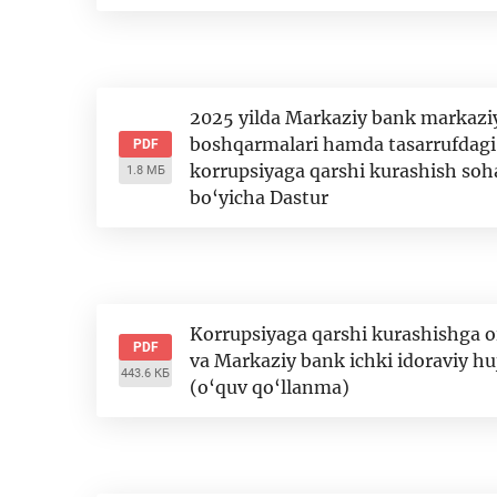
2025 yilda Markaziy bank markaziy
boshqarmalari hamda tasarrufdagi 
PDF
korrupsiyaga qarshi kurashish sohas
1.8 МБ
bo‘yicha Dastur
Korrupsiyaga qarshi kurashishga o
PDF
va Markaziy bank ichki idoraviy huj
443.6 КБ
(o‘quv qo‘llanma)