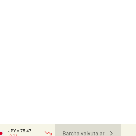
JPY
= 75.47
Barcha valyutalar