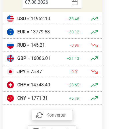
USD
= 11952.10
+36.46
EUR
= 13779.58
+30.12
RUB
= 145.21
-0.98
GBP
= 16066.01
+31.13
JPY
= 75.47
-0.01
CHF
= 14748.40
+28.65
CNY
= 1771.31
+5.79
Konverter