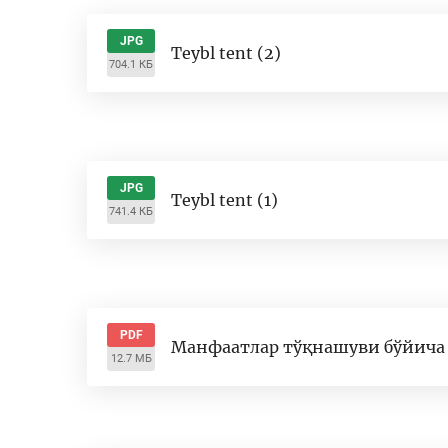
JPG
Teybl tent (2)
704.1 КБ
JPG
Teybl tent (1)
741.4 КБ
PDF
Манфаатлар тўқнашуви бўйича 
12.7 МБ