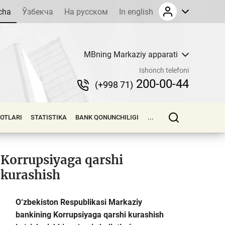
cha
Ўзбекча
На русском
In english
MBning Markaziy apparati
Ishonch telefoni
200-00-44
(+998 71)
LOTLARI
STATISTIKA
BANK QONUNCHILIGI
...
Korrupsiyaga qarshi
kurashish
O‘zbekiston Respublikasi Markaziy
bankining Korrupsiyaga qarshi kurashish