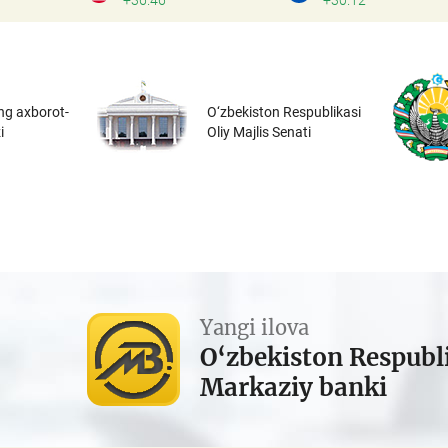
+36.46
+30.12
ng axborot-
O‘zbekiston Respublikasi
i
Oliy Majlis Senati
Yangi ilova
O‘zbekiston Respubl
Markaziy banki