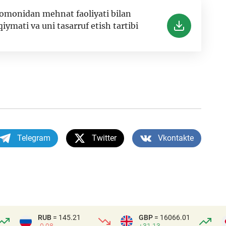
omonidan mehnat faoliyati bilan
qiymati va uni tasarruf etish tartibi
Telegram
Twitter
Vkontakte
RUB
= 145.21
GBP
= 16066.01