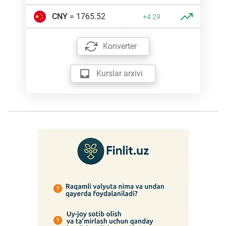
CNY
= 1765.52
+4.29
Konverter
Kurslar arxivi