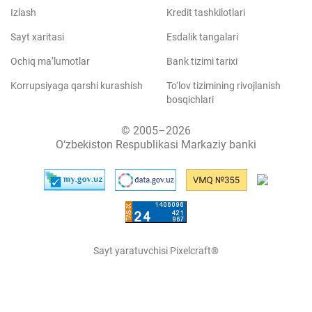
Izlash
Kredit tashkilotlari
Sayt xaritasi
Esdalik tangalari
Ochiq ma’lumotlar
Bank tizimi tarixi
Korrupsiyaga qarshi kurashish
To‘lov tizimining rivojlanish
bosqichlari
© 2005–2026
O‘zbekiston Respublikasi Markaziy banki
Sayt yaratuvchisi Pixelcraft®
Sayt 1C-Bitriksda ishlaydi