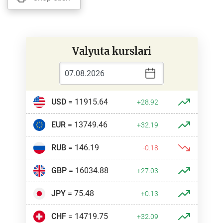
Valyuta kurslari
USD
= 11915.64
+28.92
EUR
= 13749.46
+32.19
RUB
= 146.19
-0.18
GBP
= 16034.88
+27.03
JPY
= 75.48
+0.13
CHF
= 14719.75
+32.09