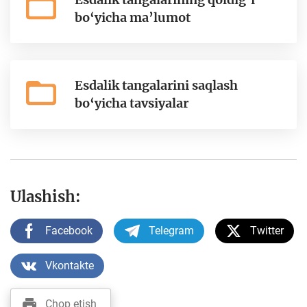
bo‘yicha ma’lumot
Esdalik tangalarini saqlash
bo‘yicha tavsiyalar
Ulashish:
Facebook
Telegram
Twitter
Vkontakte
Chop etish