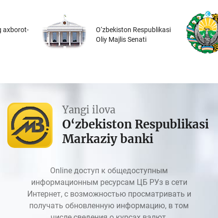
 axborot-
O‘zbekiston Respublikasi
Oliy Majlis Senati
Yangi ilova
O‘zbekiston Respublikasi
Markaziy banki
Online доступ к общедоступным
информационным ресурсам ЦБ РУз в сети
Интернет, с возможностью просматривать и
получать обновленную информацию, в том
числе сведения о курсах валют.