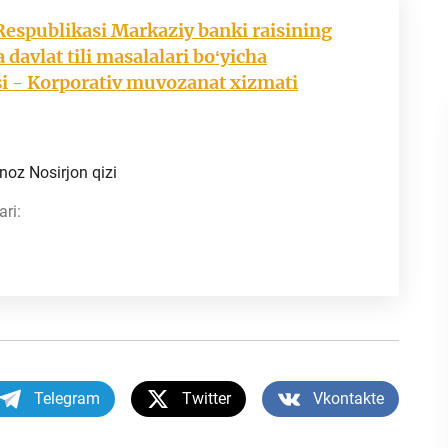
Respublikasi Markaziy banki raisining
 davlat tili masalalari boʻyicha
i - Korporativ muvozanat xizmati
oz Nosirjon qizi
ri:
Telegram
Twitter
Vkontakte