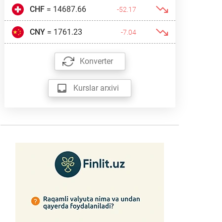
CHF
= 14687.66
-52.17
CNY
= 1761.23
-7.04
Konverter
Kurslar arxivi