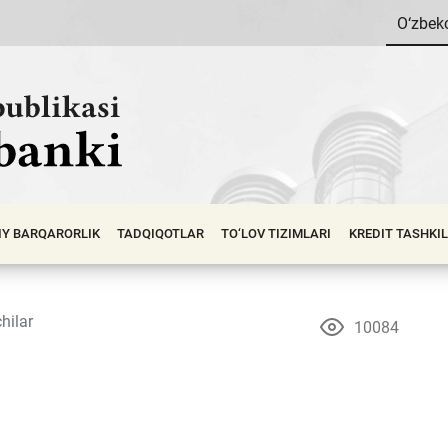
O‘zbek
IY BАRQАRОRLIK
TADQIQOTLAR
TO‘LOV TIZIMLARI
KREDIT TASHKI
hilar
10084