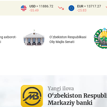
USD
= 11886.72
EUR
= 13717.27
-55.49
-25.83
ng axborot-
O‘zbekiston Respublikasi
i
Oliy Majlis Senati
Yangi ilova
O‘zbekiston Respubl
Markaziy banki