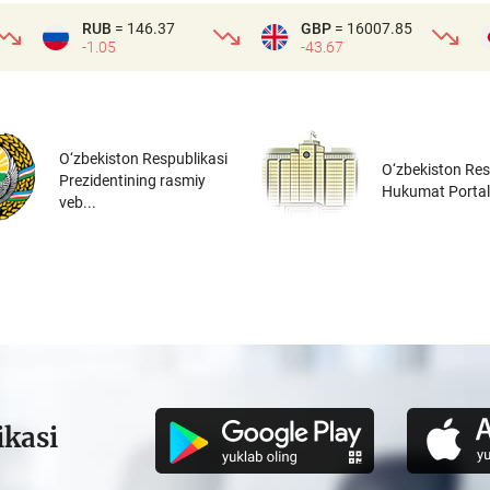
RUB
= 146.37
GBP
= 16007.85
-1.05
-43.67
O‘zbekiston Respublikasi
O‘zbekiston Res
Prezidentining rasmiy
Hukumat Portal
veb...
ikasi