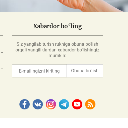
Xabardor bo‘ling
Siz yangilab turish rukniga obuna bo‘lish
orqali yangiliklardan xabardor bo‘lishingiz
mumkin:
Obuna bo‘lish