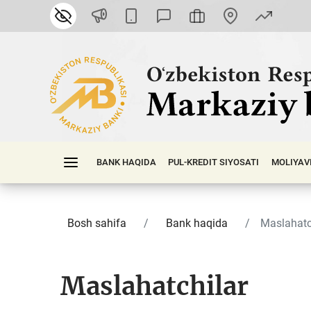
BANK HAQIDA
PUL-KREDIT SIYOSATI
MOLIYAV
Bosh sahifa
Bank haqida
Maslahatc
Maslahatchilar