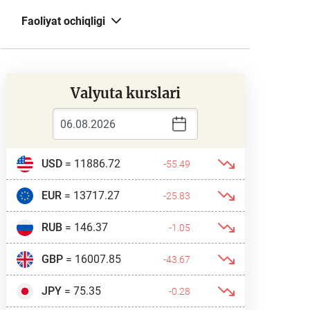
Faoliyat ochiqligi
Valyuta kurslari
USD
= 11886.72
-55.49
EUR
= 13717.27
-25.83
RUB
= 146.37
-1.05
GBP
= 16007.85
-43.67
JPY
= 75.35
-0.28