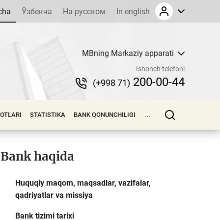
cha
Ўзбекча
На русском
In english
MBning Markaziy apparati
Ishonch telefoni
200-00-44
(+998 71)
LOTLARI
STATISTIKA
BANK QONUNCHILIGI
...
Bank haqida
Huquqiy maqom, maqsadlar, vazifalar,
qadriyatlar va missiya
Bank tizimi tarixi