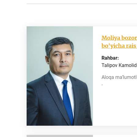
Moliya bozori
bo'yicha rai
Rahbar:
Talipov Kamolid
Aloqa ma’lumotla
-