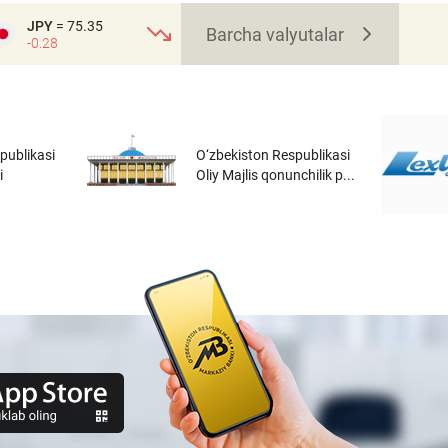
JPY
= 75.35
Barcha valyutalar
-0.28
publikasi
O‘zbekiston Respublikasi
i
Oliy Majlis qonunchilik p...