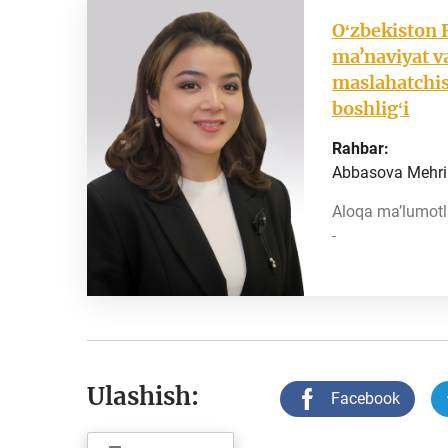
Oʻzbekiston 
maʼnaviyat va
maslahatchis
boshligʻi
Rahbar:
Abbasova Mehrin
Aloqa ma’lumotla
-
Ulashish:
Facebook