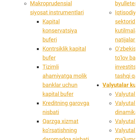
Makroprudensial
byulleteni
siyosat instrumentlari
Iqtisodiyo
Kapital
sektoridag
konservatsiya
kutilmalar
buferi
natijalari
Kontrsiklik kapital
O‘zbekist
bufer
to‘lov bal
Tizimli
investitsi
ahamiyatga molik
tashqi qar
banklar uchun
Valyutalar kurs
kapital bufer
Valyutalar 
Kreditning garovga
Valyutalar
nisbati
dinamikas
Qarzga xizmat
Valyutalar
ko‘rsatishning
Valyutalar
daromadga nisbati
ma’lumo