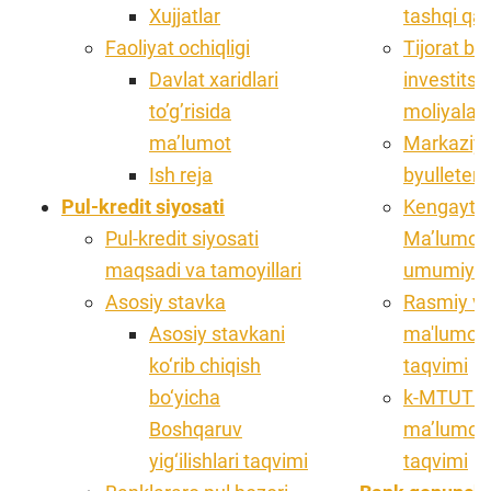
Xujjatlar
tashqi qar
Faoliyat ochiqligi
Tijorat ba
Davlat xaridlari
investitsi
toʼgʼrisida
moliyalash
maʼlumot
Markaziy 
Ish reja
byulleteni
Pul-kredit siyosati
Kengaytir
Pul-kredit siyosati
Ma’lumotl
maqsadi va tamoyillari
umumiy ti
Asosiy stavka
Rasmiy ve
Asosiy stavkani
ma'lumotla
ko‘rib chiqish
taqvimi
bo‘yicha
k-MTUT do
Boshqaruv
ma’lumotla
yig‘ilishlari taqvimi
taqvimi