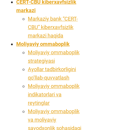
CERT-CBU kiberxavfsizlik
markazi
Markaziy bank “CERT-
CBU” kiberxavfsizlik
markazi haqida
Moliyaviy ommaboplik
Moliyaviy ommaboplik
strategiyasi
Ayollar tadbirkorligini
qo‘llab-quvvatlash
Moliyaviy ommaboplik
indikatorlari va
reytinglar
Moliyaviy ommaboplik
va moliyaviy
savodxonlik sohasidagi