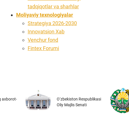
tadqiqotlar va sharhlar
Moliyaviy texnologiyalar
Strategiya 2026-2030
Innovatsion Xab
Venchur fond
Fintex Forumi
 axborot-
O‘zbekiston Respublikasi
Oliy Majlis Senati