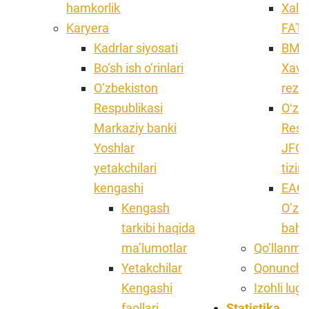
hamkorlik
Xalqa
Karyera
FATFn
Kadrlar siyosati
BMTn
Bo‘sh ish o‘rinlari
Xavf
O‘zbekiston
rezol
Respublikasi
Oʻzb
Markaziy banki
Respu
Yoshlar
JFO
yetakchilari
tizim
kengashi
EAG 
Kengash
O‘zb
tarkibi haqida
baho
ma’lumotlar
Qo‘llanma 
Yetakchilar
Qonunchil
Kengashi
Izohli lug'
faollari
Statistika