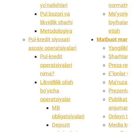
yo’nalishlari
normativ h
Pul bozori va
Me’yoriy h
likvidlik sharhi
loyihalar
Metodologiya
etish
Pul-kredit siyosati
Matbuot mark
asosiy operatsiyalari
Yangilikla
Pul-kredit
Sharhlar
operatsiyalari
Press-reli
nima?
E’lonlar v
Likvidlilik olish
Ma’ruza v
bo‘yicha
Prezentat
operatsiyalar
Publikats
MB
anjumanla
obligatsiyalari
Onlayn tr
Depozit
Media ku