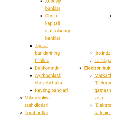
Xususiy
banklar
Chet el
kapitali
ishtirokidagi
banklar
Tijorat
banklarining
Ijro intizo
filiallari
Tartibga 
Bankomatlar
Elektron huku
Ayirboshlash
Markaziy 
shoxobchalari
“Elektron
Reyting baholari
qatnashis
Mikromoliya
va roli
tashkilotlari
“Elektron 
Lombardlar
tarkibida