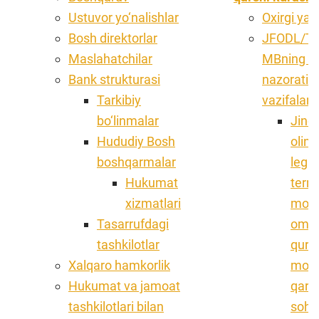
Ustuvor yo‘nalishlar
Oxirgi yan
Bosh direktorlar
JFODL/TM
Maslahatchilar
MBning 
Bank strukturasi
nazorati 
Tarkibiy
vazifalari
bo‘linmalar
Jinoi
Hududiy Bosh
olin
boshqarmalar
legal
Hukumat
terro
xizmatlari
moliy
Tasarrufdagi
omma
tashkilotlar
qurol
Xalqaro hamkorlik
moli
Hukumat va jamoat
qars
tashkilotlari bilan
soha