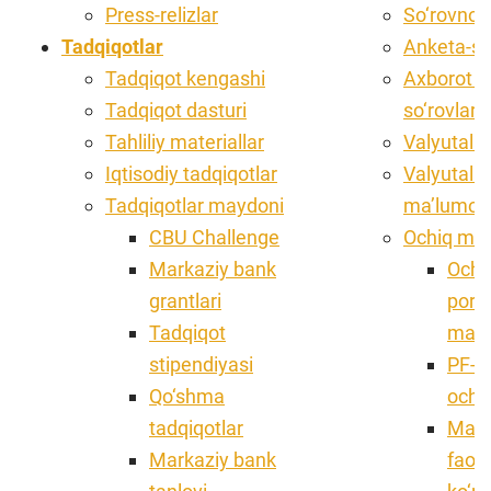
Press-relizlar
So‘rovnom
Tadqiqotlar
Anketa-s
Tadqiqot kengashi
Axborot o
Tadqiqot dasturi
so‘rovlar
Tahliliy materiallar
Valyutalar
Iqtisodiy tadqiqotlar
Valyutalar
Tadqiqotlar maydoni
ma’lumo
CBU Challenge
Ochiq ma’
Markaziy bank
Ochi
grantlari
porta
Tadqiqot
ma'lu
stipendiyasi
PF-6
Qo‘shma
ochi
tadqiqotlar
Mark
Markaziy bank
faoli