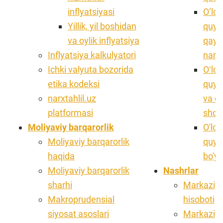
inflyatsiyasi
O‘lch
Yillik, yil boshidan
quym
va oylik inflyatsiya
qayta
Inflyatsiya kalkulyatori
narxl
Ichki valyuta bozorida
Oʻlch
etika kodeksi
quym
narxtahlil.uz
va qa
platformasi
shox
Moliyaviy bаrqаrоrlik
O'lch
Moliyaviy barqarorlik
quyma
haqida
bo'y
Moliyaviy bаrqаrоrlik
Nashrlar
sharhi
Markaziy b
Makroprudensial
hisoboti
siyosat asoslari
Markaziy 