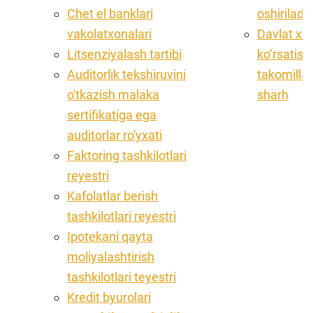
Chet el banklari
oshiriladi
vakolatxonalari
Davlat xiz
Litsenziyalash tartibi
ko‘rsatish 
Auditorlik tekshiruvini
takomillas
o'tkazish malaka
sharh
sertifikatiga ega
auditorlar ro'yxati
Faktoring tashkilotlari
reyestri
Kafolatlar berish
tashkilotlari reyestri
Ipotekani qayta
moliyalashtirish
tashkilotlari teyestri
Kredit byurolari