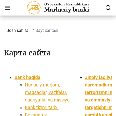
Bosh sahifa
Sayt xaritasi
Карта сайта
Bank haqida
Jinoiy faoliya
Huquqiy maqom,
daromadlarni l
maqsadlar, vazifalar,
terrorizmni mo
qadriyatlar va missiya
va ommaviy qir
Bank tizimi tarixi
tarqatishni mo
Boshqaruv
qarshi kurashi