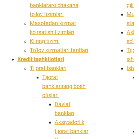
banklararo chakana
qilis
to‘lov tizimlari
Muro
Masofadan xizmat
stati
ko‘rsatish tizimlari
Axbo
Kliring tizimi
so‘ro
Toʼlov xizmatlari tariflari
Tijor
Kredit tashkilotlari
ishon
Tijorat banklari
Ishon
Tijorat
banklarining bosh
ofislari
Davlat
banklari
Aksiyadorlik
tijorat banklar