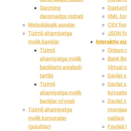
Qarzning
Dasturchi
daromadga nisbati
XML form
Metodologik asoslar
CSV form
Tizimli ahamiyatga
JSON for
molik banklar
Interaktiv xizm
Tizimli
Onlayn sha
ahamiyatga molik
Bank Bosh
banklarni aniqlash
Virtual qa
tartibi
Davlat xiz
Tizimli
Davlat xiz
ahamiyatga molik
ko‘rsatish
banklar ro‘yxati
Davlat xiz
Tizimli ahamiyatga
murojaatn
molik korxonalar
natijasi
(guruhlar)
Foydali ha