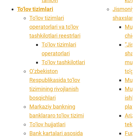
tanlovi
ko‘rs
To‘lov tizimlari
Jismoniy v
To‘lov tizimlari
shaxslarn
operatorlari va to‘lov
Muroj
tashkilotlari reestrlari
chiqi
To’lov tizimlari
“Jism
operatorlari
shax
To’lov tashkilotlari
muroj
O‘zbekiston
to’g’
Respublikasida to‘lov
Muro
tizimining rivojlanish
Muroj
bosqichlari
ishl
Markaziy bankning
plat
banklararo to‘lov tizimi
Ariz
To‘lov hujjatlari
teksh
Bank kartalari asosida
Fuqa