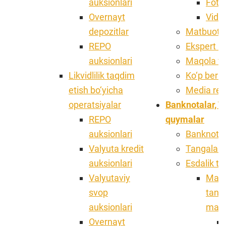
auksionlari
Foto
Overnayt
Vide
depozitlar
Matbuot x
REPO
Ekspert iz
auksionlari
Maqola va
Likvidlilik taqdim
Ko‘p beril
etish bo‘yicha
Media rej
operatsiyalar
Banknotalar, T
REPO
quymalar
auksionlari
Banknotla
Valyuta kredit
Tangalar
auksionlari
Esdalik ta
Valyutaviy
Mark
svop
tanga
auksionlari
ma'l
Overnayt