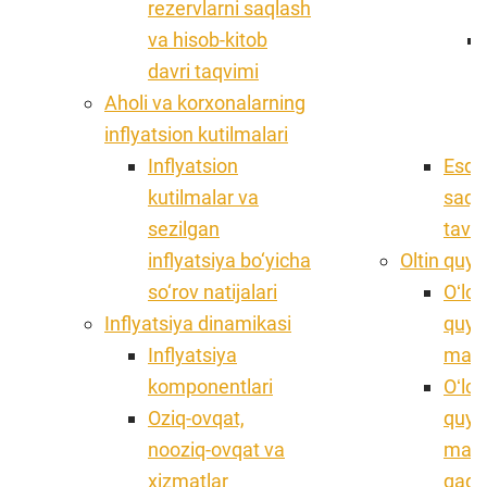
rezervlarni saqlash
va hisob-kitob
davri taqvimi
Aholi va korxonalarning
inflyatsion kutilmalari
Inflyatsion
Esdal
kutilmalar va
saql
sezilgan
tavsi
inflyatsiya bo‘yicha
Oltin quy
so‘rov natijalari
Oʻlch
Inflyatsiya dinamikasi
quyma
Inflyatsiya
maʼl
komponentlari
Oʻlch
Oziq-ovqat,
quym
nooziq-ovqat va
maxs
xizmatlar
qado