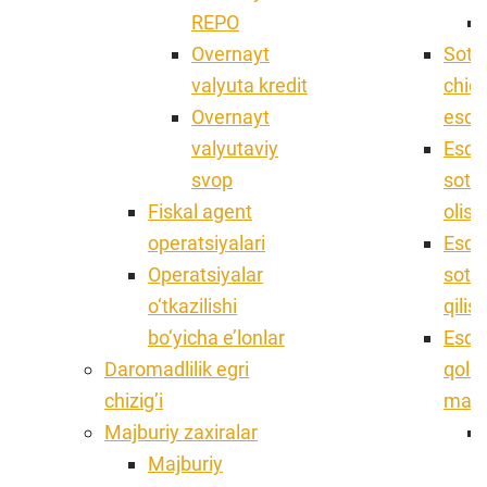
REPO
Overnayt
Sotu
valyuta kredit
chiq
Overnayt
esdal
valyutaviy
Esdal
svop
sotis
Fiskal agent
olish
operatsiyalari
Esdal
Operatsiyalar
sotis
o‘tkazilishi
qilis
bo‘yicha e’lonlar
Esdal
Daromadlilik egri
qoldi
chizig’i
ma’l
Majburiy zaxiralar
Majburiy