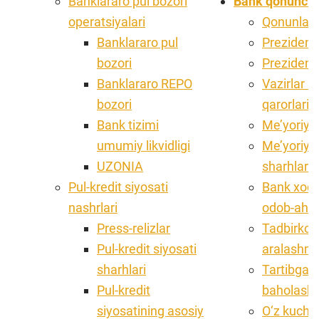
Banklararo pul bozori
Bank qonunchil
operatsiyalari
Qonunlar
Banklararo pul
Prezident
bozori
Prezident 
Banklararo REPO
Vazirlar 
bozori
qarorlari
Bank tizimi
Me’yoriy h
umumiy likvidligi
Me’yoriy h
UZONIA
sharhlar
Pul-kredit siyosati
Bank xodi
nashrlari
odob-ahlo
Press-relizlar
Tadbirkorl
Pul-kredit siyosati
aralashma
sharhlari
Tartibga so
Pul-kredit
baholash
siyosatining asosiy
O‘z kuchin