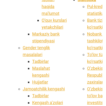
haqida
Pul-kredit
ma’lumot
statistika
O‘quv kurslari
Bank tizim
yetakchilari
ko‘rsatkich
Markaziy bank
Nobank kr
stipendiyasi
tashkilotl
Gender tenglik
ko‘rsatkich
masalalari
To‘lov tiz
Tadbirlar
ko‘rsatkich
Maslahat
O’zbekist
kengashi
Respublik
Hujjatlar
zaxiralari
Jamoatchilik kengashi
O‘zbekist
Tadbirlar
to‘lov bal
Kengash aʼzolari
investitsi