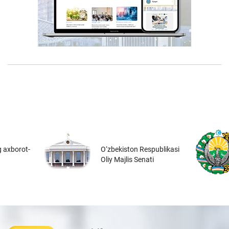
 axborot-
O‘zbekiston Respublikasi
Oliy Majlis Senati