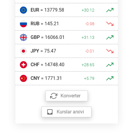
EUR
= 13779.58
+30.12
RUB
= 145.21
-0.98
GBP
= 16066.01
+31.13
JPY
= 75.47
-0.01
CHF
= 14748.40
+28.65
CNY
= 1771.31
+5.79
Konverter
Kurslar arxivi