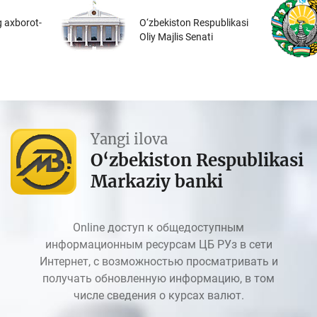
 axborot-
O‘zbekiston Respublikasi
Oliy Majlis Senati
Yangi ilova
O‘zbekiston Respublikasi
Markaziy banki
Online доступ к общедоступным
информационным ресурсам ЦБ РУз в сети
Интернет, с возможностью просматривать и
получать обновленную информацию, в том
числе сведения о курсах валют.