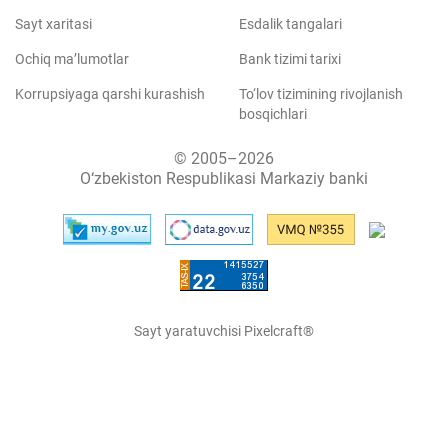
Sayt xaritasi
Esdalik tangalari
Ochiq ma’lumotlar
Bank tizimi tarixi
Korrupsiyaga qarshi kurashish
To‘lov tizimining rivojlanish
bosqichlari
© 2005–2026
O‘zbekiston Respublikasi Markaziy banki
Sayt yaratuvchisi Pixelcraft®
Sayt 1C-Bitriksda ishlaydi