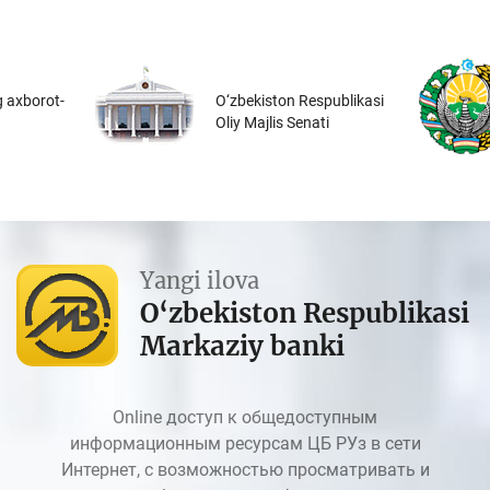
 axborot-
O‘zbekiston Respublikasi
Oliy Majlis Senati
Yangi ilova
O‘zbekiston Respublikasi
Markaziy banki
Online доступ к общедоступным
информационным ресурсам ЦБ РУз в сети
Интернет, с возможностью просматривать и