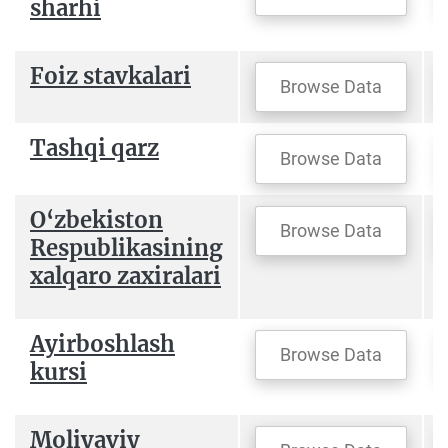
sharhi
Foiz stavkalari
Browse Data
Tаshqi qarz
Browse Data
O‘zbekiston
Browse Data
Respublikasining
xalqaro zaxiralari
Аyirboshlash
Browse Data
kursi
Moliyaviy