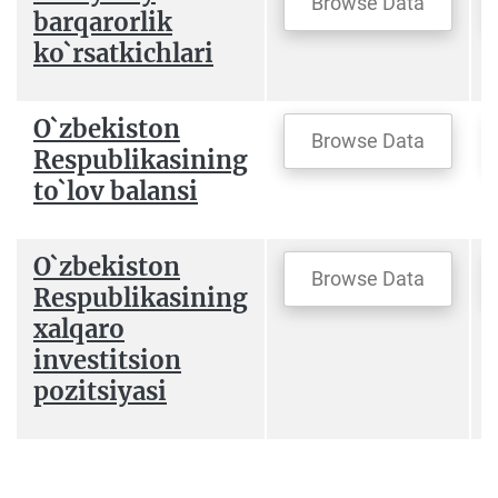
Browse Data
barqarorlik
ko`rsatkichlari
O`zbekiston
Browse Data
Respublikasining
to`lov balansi
O`zbekiston
Browse Data
Respublikasining
xаlqaro
investitsion
pozitsiyasi