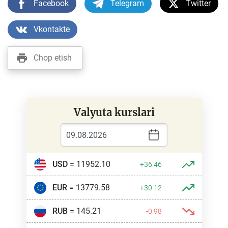
Facebook
Telegram
Twitter
Vkontakte
Chop etish
Valyuta kurslari
USD
= 11952.10
+36.46
EUR
= 13779.58
+30.12
RUB
= 145.21
-0.98