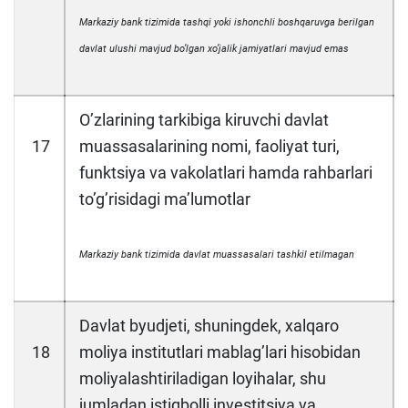
Markaziy bank tizimida tashqi yoki ishonchli boshqaruvga berilgan
davlat ulushi mavjud boʼlgan xoʼjalik jamiyatlari mavjud emas
Oʼzlarining tarkibiga kiruvchi davlat
17
muassasalarining nomi, faoliyat turi,
funktsiya va vakolatlari hamda rahbarlari
toʼgʼrisidagi maʼlumotlar
Markaziy bank tizimida davlat muassasalari tashkil etilmagan
Davlat byudjeti, shuningdek, xalqaro
18
moliya institutlari mablagʼlari hisobidan
moliyalashtiriladigan loyihalar, shu
jumladan istiqbolli investitsiya va