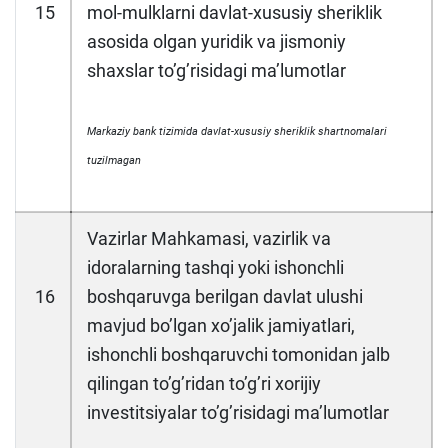
15
mol-mulklarni davlat-xususiy sheriklik
asosida olgan yuridik va jismoniy
shaxslar toʼgʼrisidagi maʼlumotlar
Markaziy bank tizimida davlat-xususiy sheriklik shartnomalari
tuzilmagan
Vazirlar Mahkamasi, vazirlik va
idoralarning tashqi yoki ishonchli
16
boshqaruvga berilgan davlat ulushi
mavjud boʼlgan xoʼjalik jamiyatlari,
ishonchli boshqaruvchi tomonidan jalb
qilingan toʼgʼridan toʼgʼri xorijiy
investitsiyalar toʼgʼrisidagi maʼlumotlar