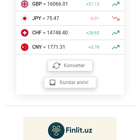
GBP
= 16066.01
+31.13
JPY
= 75.47
-0.01
CHF
= 14748.40
+28.65
CNY
= 1771.31
+5.79
Konverter
Kurslar arxivi