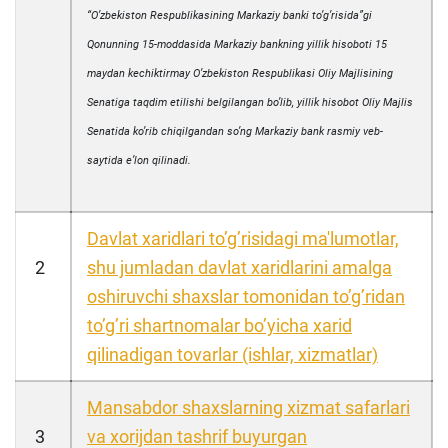
“Oʼzbekiston Respublikasining Markaziy banki toʼgʼrisida”gi
Qonunning 15-moddasida Markaziy bankning yillik hisoboti 15
maydan kechiktirmay Oʼzbekiston Respublikasi Oliy Majlisining
Senatiga taqdim etilishi belgilangan boʼlib, yillik hisobot Oliy Majlis
Senatida koʼrib chiqilgandan soʼng Markaziy bank rasmiy veb-
saytida eʼlon qilinadi.
Davlat xaridlari toʼgʼrisidagi ma'lumotlar,
2
shu jumladan davlat xaridlarini amalga
oshiruvchi shaxslar tomonidan toʼgʼridan
toʼgʼri shartnomalar boʼyicha xarid
qilinadigan tovarlar (ishlar, xizmatlar)
Mansabdor shaxslarning xizmat safarlari
3
va xorijdan tashrif buyurgan