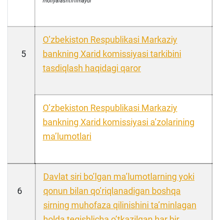
moliyalashtirilmaydi
Oʼzbekiston Respublikasi Markaziy
5
bankning Xarid komissiyasi tarkibini
tasdiqlash haqidagi qaror
Oʼzbekiston Respublikasi Markaziy
bankning Xarid komissiyasi aʼzolarining
maʼlumotlari
Davlat siri boʼlgan maʼlumotlarning yoki
6
qonun bilan qoʼriqlanadigan boshqa
sirning muhofaza qilinishini taʼminlagan
holda tegishlicha oʼtkazilgan har bir