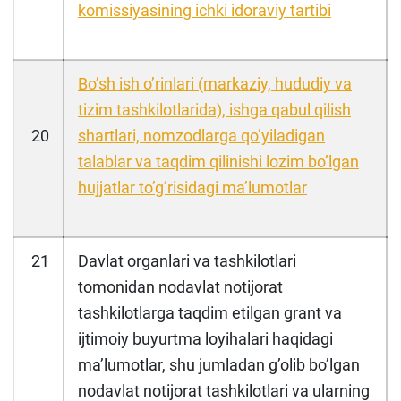
komissiyasining ichki idoraviy tartibi
Boʼsh ish oʼrinlari (markaziy, hududiy va
tizim tashkilotlarida), ishga qabul qilish
20
shartlari, nomzodlarga qoʼyiladigan
talablar va taqdim qilinishi lozim boʼlgan
hujjatlar toʼgʼrisidagi maʼlumotlar
21
Davlat organlari va tashkilotlari
tomonidan nodavlat notijorat
tashkilotlarga taqdim etilgan grant va
ijtimoiy buyurtma loyihalari haqidagi
maʼlumotlar, shu jumladan gʼolib boʼlgan
nodavlat notijorat tashkilotlari va ularning