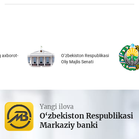
 axborot-
O‘zbekiston Respublikasi
Oliy Majlis Senati
Yangi ilova
O‘zbekiston Respublikasi
Markaziy banki