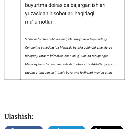
buyurtma doirasida bajargan ishlari
yuzasidan hisobotlari haqidagi
maʼlumotlar
“Oʼzbekiston Respublikasining Markaziy banki toʼgʼrisida”gi
Qonunning 6-moddasida Markaziy bankka uchinchi shaxslarga
moliyaviy yordam koʼrsatish bilan shugʼullanish taqiqlangan.
Markaziy bank tomonidan nodavlat notijorat tashkilotlarga grant
taqdim etilmagan va ijtimoiy buyurtma loyihalari mavjud emas
Ulashish: