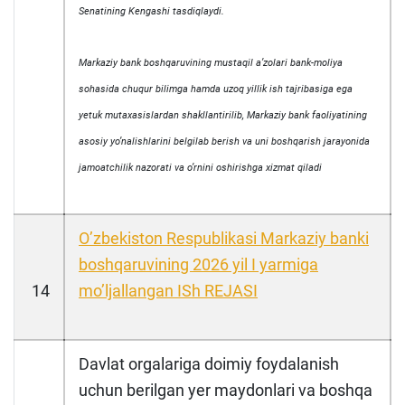
Senatining Kengashi tasdiqlaydi.
Markaziy bank boshqaruvining mustaqil aʼzolari bank-moliya
sohasida chuqur bilimga hamda uzoq yillik ish tajribasiga ega
yetuk mutaxasislardan shakllantirilib, Markaziy bank faoliyatining
asosiy yoʼnalishlarini belgilab berish va uni boshqarish jarayonida
jamoatchilik nazorati va oʼrnini oshirishga xizmat qiladi
Oʼzbekiston Respublikasi Markaziy banki
boshqaruvining 2026 yil I yarmiga
14
moʼljallangan ISh REJАSI
Davlat orgalariga doimiy foydalanish
uchun berilgan yer maydonlari va boshqa