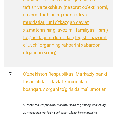
taftish va tekshiruv (nazorat obʼekti nomi,
nazorat tadbirining maqsadi va
muddatlari, uni oʼtkazgan davlat
xizmatchisining lavozimi, familiyasi, ismi)
toʼgʼrisidagi maʼlumotlar (tegishli nazorat
qiluvchi organning rahbarini xabardor
etgandan soʼng)
7
Oʼzbekiston Respublikasi Markaziy banki
tasarrufidagi davlat korxonalari
boshqaruv organi toʼgʼrisida maʼlumotlar
*
Oʼzbekiston Respublikasi Markaziy Banki toʼgʼrisidagi qonunning
20-moddasida Markaziy Bank tasarrufidagi korxonalarning