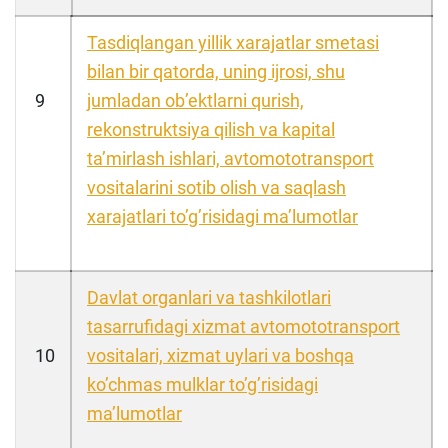
Tasdiqlangan yillik xarajatlar smetasi
bilan bir qatorda, uning ijrosi, shu
9
jumladan obʼektlarni qurish,
rekonstruktsiya qilish va kapital
taʼmirlash ishlari, avtomototransport
vositalarini sotib olish va saqlash
xarajatlari toʼgʼrisidagi maʼlumotlar
Davlat organlari va tashkilotlari
tasarrufidagi xizmat avtomototransport
10
vositalari, xizmat uylari va boshqa
koʼchmas mulklar toʼgʼrisidagi
maʼlumotlar