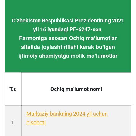
Oʼzbekiston Respublikasi Prezidentining 2021
yil 16 iyundagi PF-6247-son
Farmoniga asosan Ochiq maʼlumotlar
sifatida joylashtirilishi kerak boʼlgan
ijtimoiy ahamiyatga molik maʼlumotlar
T.r.
Ochiq ma'lumot nomi
Markaziy bankning 2024 yil uchun
1
hisoboti