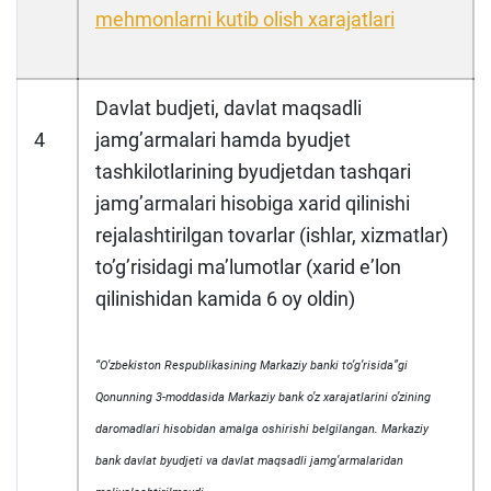
mehmonlarni kutib olish xarajatlari
Davlat budjeti, davlat maqsadli
4
jamgʼarmalari hamda byudjet
tashkilotlarining byudjetdan tashqari
jamgʼarmalari hisobiga xarid qilinishi
rejalashtirilgan tovarlar (ishlar, xizmatlar)
toʼgʼrisidagi maʼlumotlar (xarid eʼlon
qilinishidan kamida 6 oy oldin)
“Oʼzbekiston Respublikasining Markaziy banki toʼgʼrisida”gi
Qonunning 3-moddasida Markaziy bank oʼz xarajatlarini oʼzining
daromadlari hisobidan amalga oshirishi belgilangan. Markaziy
bank davlat byudjeti va davlat maqsadli jamgʼarmalaridan