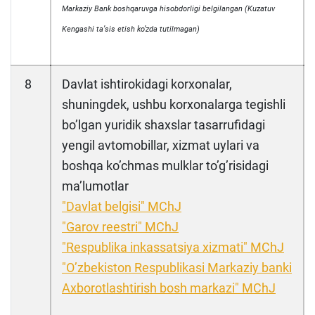
Markaziy Bank boshqaruvga hisobdorligi belgilangan (Kuzatuv
Kengashi taʼsis etish koʼzda tutilmagan)
8
Davlat ishtirokidagi korxonalar,
shuningdek, ushbu korxonalarga tegishli
boʼlgan yuridik shaxslar tasarrufidagi
yengil avtomobillar, xizmat uylari va
boshqa koʼchmas mulklar toʼgʼrisidagi
maʼlumotlar
"Davlat belgisi" MChJ
"Garov reestri" MChJ
"Respublika inkassatsiya xizmati" MChJ
"Oʼzbekiston Respublikasi Markaziy banki
Аxborotlashtirish bosh markazi" MChJ