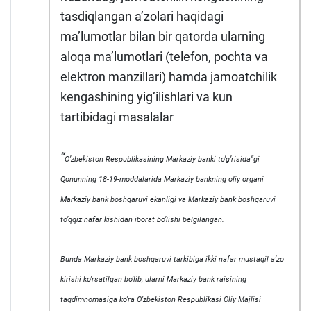
tasdiqlangan aʼzolari haqidagi
maʼlumotlar bilan bir qatorda ularning
aloqa maʼlumotlari (telefon, pochta va
elektron manzillari) hamda jamoatchilik
kengashining yigʼilishlari va kun
tartibidagi masalalar
“
Oʼzbekiston Respublikasining Markaziy banki toʼgʼrisida”gi
Qonunning 18-19-moddalarida Markaziy bankning oliy organi
Markaziy bank boshqaruvi ekanligi va Markaziy bank boshqaruvi
toʼqqiz nafar kishidan iborat boʼlishi belgilangan.
Bunda Markaziy bank boshqaruvi tarkibiga ikki nafar mustaqil aʼzo
kirishi koʼrsatilgan boʼlib, ularni Markaziy bank raisining
taqdimnomasiga koʼra Oʼzbekiston Respublikasi Oliy Majlisi