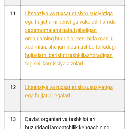
11
Litsenziya va ruxsat etish xususiyatiga
ega hujjatlarni berishga vakolatli hamda
xabarnomalarni qabul qiladigan
organlarning hududlar kesimida masʼul
xodimlari, shu jumladan ushbu toifadagi
hujjatlarni berishni tashkillashtiradigan
tegishli komissiya aʼzolari
12
Litsenziya va ruxsat etish xususiyatiga
ega hujjatlar egalari
13
Davlat organlari va tashkilotlari
huzuridagi jamoatchilik kengashining