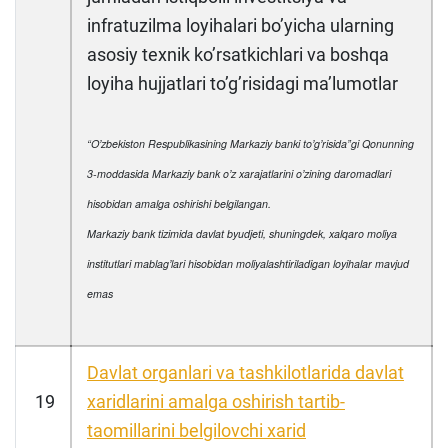
infratuzilma loyihalari boʼyicha ularning
asosiy texnik koʼrsatkichlari va boshqa
loyiha hujjatlari toʼgʼrisidagi maʼlumotlar
“Oʼzbekiston Respublikasining Markaziy banki toʼgʼrisida”gi Qonunning
3-moddasida Markaziy bank oʼz xarajatlarini oʼzining daromadlari
hisobidan amalga oshirishi belgilangan.
Markaziy bank tizimida davlat byudjeti, shuningdek, xalqaro moliya
institutlari mablagʼlari hisobidan moliyalashtiriladigan loyihalar mavjud
emas
Davlat organlari va tashkilotlarida davlat
19
xaridlarini amalga oshirish tartib-
taomillarini belgilovchi xarid