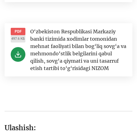
O‘zbekiston Respublikasi Markaziy
PDF
banki tizimida xodimlar tomonidan
497.6 КБ
mehnat faoliyati bilan bog‘liq sovg‘a va
mehmondo‘stlik belgilarini qabul
qilish, sovg‘a qiymati va uni tasarruf
etish tartibi to‘g‘risidagi NIZOM
Ulashish: