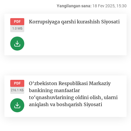
Yangilangan sana:
18 Fev 2025, 15:30
Korrupsiyaga qarshi kurashish Siyosati
PDF
1.0 МБ
O‘zbekiston Respublikasi Markaziy
PDF
bankining manfaatlar
216.1 КБ
to‘qnashuvlarining oldini olish, ularni
aniqlash va boshqarish Siyosati