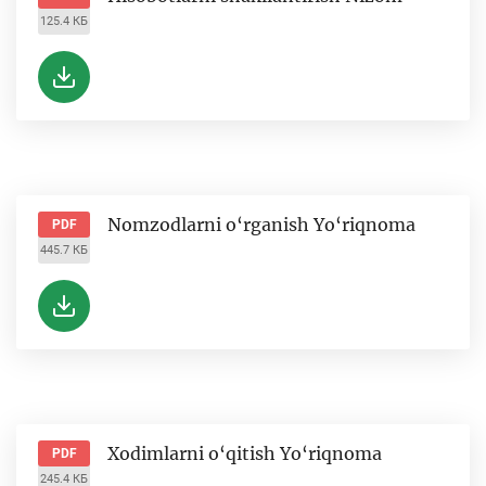
125.4 КБ
Nomzodlarni o‘rganish Yo‘riqnoma
PDF
445.7 КБ
Xodimlarni o‘qitish Yo‘riqnoma
PDF
245.4 КБ