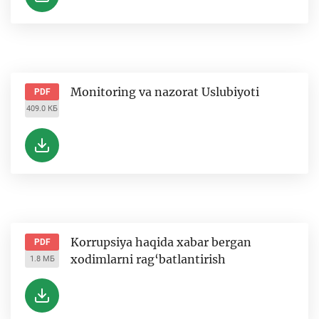
Monitoring va nazorat Uslubiyoti
PDF
409.0 КБ
Korrupsiya haqida xabar bergan
PDF
xodimlarni rag‘batlantirish
1.8 МБ