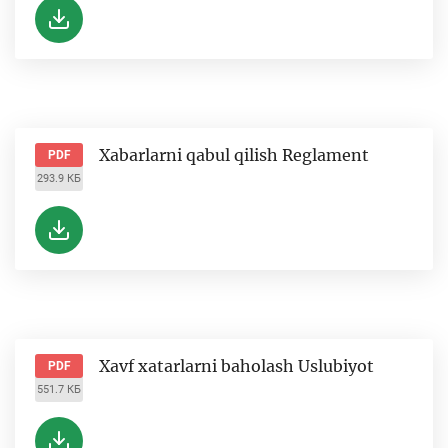
Xabarlarni qabul qilish Reglament
PDF
293.9 КБ
Xavf xatarlarni baholash Uslubiyot
PDF
551.7 КБ