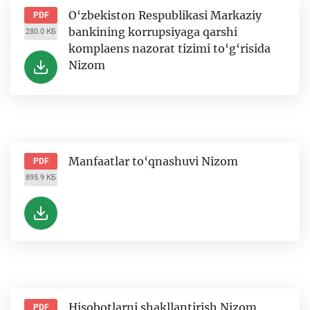
O‘zbekiston Respublikasi Markaziy
PDF
bankining korrupsiyaga qarshi
280.0 КБ
komplaens nazorat tizimi to‘g‘risida
Nizom
Manfaatlar to‘qnashuvi Nizom
PDF
895.9 КБ
Hisobotlarni shakllantirish Nizom
PDF