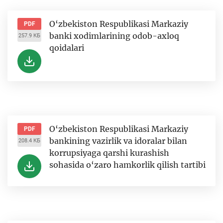
O‘zbekiston Respublikasi Markaziy
PDF
banki xodimlarining odob-axloq
257.9 КБ
qoidalari
O‘zbekiston Respublikasi Markaziy
PDF
bankining vazirlik va idoralar bilan
208.4 КБ
korrupsiyaga qarshi kurashish
sohasida o‘zaro hamkorlik qilish tartibi