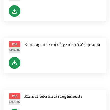
Kontragentlarni o‘rganish Yo‘riqnoma
PDF
519.6 КБ
Xizmat tekshiruvi reglamenti
PDF
546.4 КБ