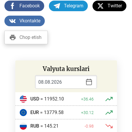
Facebook
Telegram
Twitter
Vkontakte
Chop etish
Valyuta kurslari
USD
= 11952.10
+36.46
EUR
= 13779.58
+30.12
RUB
= 145.21
-0.98