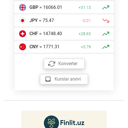
GBP
= 16066.01
+31.13
JPY
= 75.47
-0.01
CHF
= 14748.40
+28.65
CNY
= 1771.31
+5.79
Konverter
Kurslar arxivi