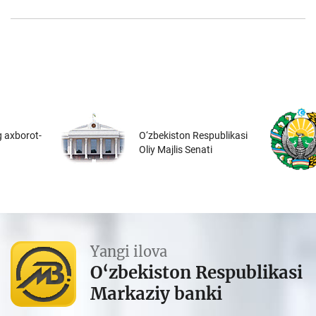
 axborot-
O‘zbekiston Respublikasi
Oliy Majlis Senati
Yangi ilova
O‘zbekiston Respublikasi
Markaziy banki