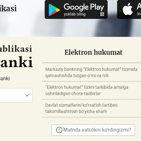
ikasi
Elektron hukumat
Markaziy bankning “Elektron hukumat” tizimida
qatnashishda tutgan o‘rni va roli
banki
“Elektron hukumat” tizimi tarkibida amalga
oshiriladigan chora-tadbirlar
Davlat xizmatlarini ko‘rsatish tartibini
takomillashtirish bo‘yicha sharh
Matnda xatolikni ko‘rdingizmi?