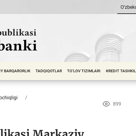
O‘zbek
IY BАRQАRОRLIK
TADQIQOTLAR
TO‘LOV TIZIMLARI
KREDIT TASHKI
ochiqligi
899
likasi Markaziy