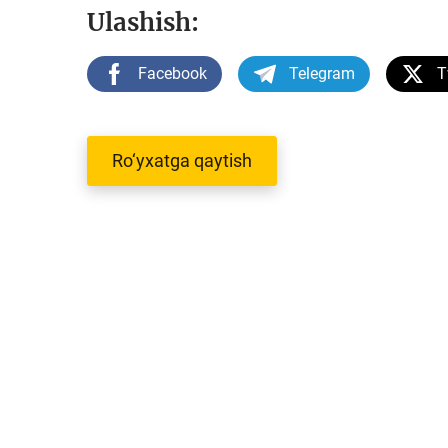
Ulashish:
Facebook
Telegram
T
Ro‘yxatga qaytish