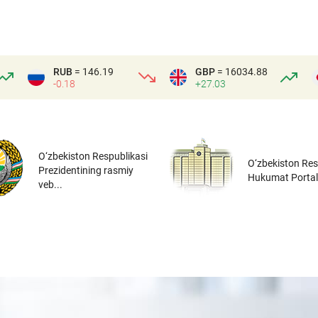
RUB
= 146.19
GBP
= 16034.88
-0.18
+27.03
O‘zbekiston Respublikasi
O‘zbekiston Res
Prezidentining rasmiy
Hukumat Portal
veb...