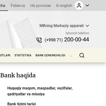
cha
Ўзбекча
На русском
In english
MBning Markaziy apparati
Ishonch telefoni
200-00-44
(+998 71)
LOTLARI
STATISTIKA
BANK QONUNCHILIGI
...
Bank haqida
Huquqiy maqom, maqsadlar, vazifalar,
qadriyatlar va missiya
Bank tizimi tarixi