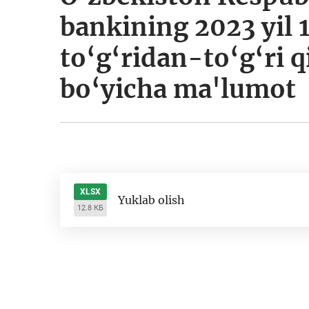
bankining 2023 yil
to‘g‘ridan-to‘g‘ri q
bo‘yicha ma'lumot
XLSX
Yuklab olish
12.8 КБ