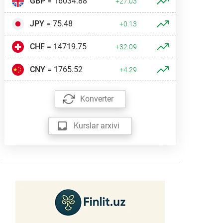
GBP
= 16034.88
+27.03
JPY
= 75.48
+0.13
CHF
= 14719.75
+32.09
CNY
= 1765.52
+4.29
Konverter
Kurslar arxivi