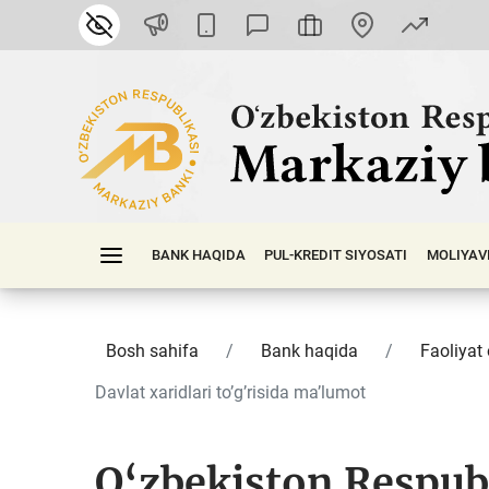
BANK HAQIDA
PUL-KREDIT SIYOSATI
MOLIYAV
Bosh sahifa
Bank haqida
Faoliyat 
Davlat xaridlari toʼgʼrisida maʼlumot
O‘zbekiston Respub