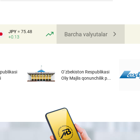
JPY
= 75.48
Barcha valyutalar
+0.13
publikasi
O‘zbekiston Respublikasi
i
Oliy Majlis qonunchilik p...