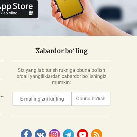
Xabardor bo‘ling
Siz yangilab turish rukniga obuna bo‘lish
orqali yangiliklardan xabardor bo‘lishingiz
mumkin:
Obuna bo‘lish