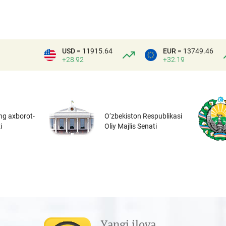
USD
= 11915.64
EUR
= 13749.46
+28.92
+32.19
ng axborot-
O‘zbekiston Respublikasi
i
Oliy Majlis Senati
Yangi ilova