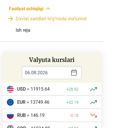
Faoliyat ochiqligi
Davlat xaridlari toʼgʼrisida maʼlumot
Ish reja
Valyuta kurslari
USD
= 11915.64
+28.92
EUR
= 13749.46
+32.19
RUB
= 146.19
-0.18