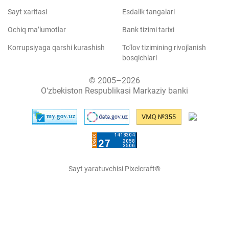
Sayt xaritasi
Esdalik tangalari
Ochiq ma’lumotlar
Bank tizimi tarixi
Korrupsiyaga qarshi kurashish
To‘lov tizimining rivojlanish
bosqichlari
© 2005–2026
O‘zbekiston Respublikasi Markaziy banki
Sayt yaratuvchisi Pixelcraft®
Sayt 1C-Bitriksda ishlaydi