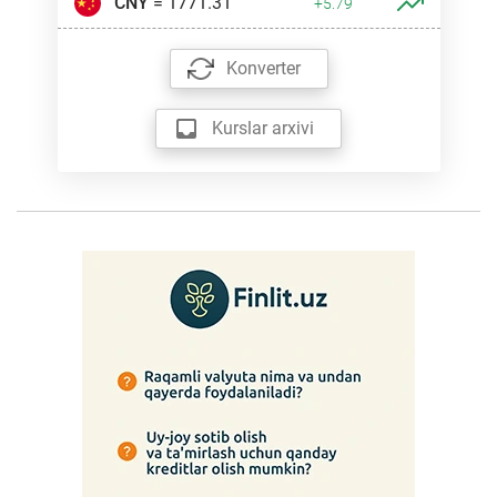
CNY
= 1771.31
+5.79
Konverter
Kurslar arxivi