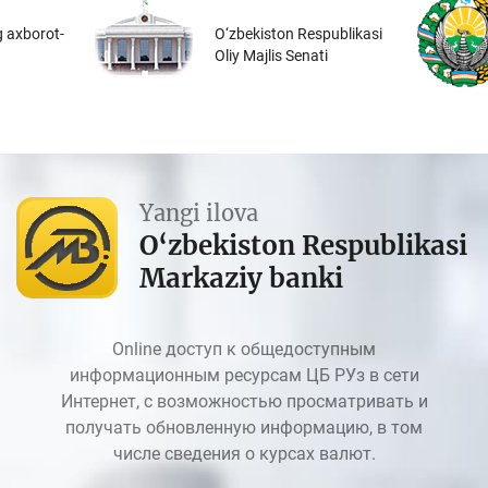
 axborot-
O‘zbekiston Respublikasi
Oliy Majlis Senati
Yangi ilova
O‘zbekiston Respublikasi
Markaziy banki
Online доступ к общедоступным
информационным ресурсам ЦБ РУз в сети
Интернет, с возможностью просматривать и
получать обновленную информацию, в том
числе сведения о курсах валют.