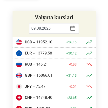
Valyuta kurslari
USD
= 11952.10
+36.46
EUR
= 13779.58
+30.12
RUB
= 145.21
-0.98
GBP
= 16066.01
+31.13
JPY
= 75.47
-0.01
CHF
= 14748.40
+28.65