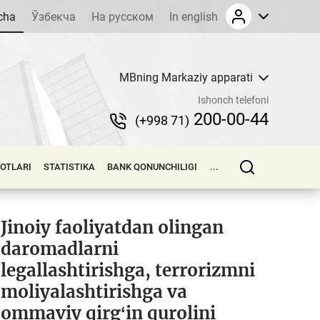
cha
Ўзбекча
На русском
In english
MBning Markaziy apparati
Ishonch telefoni
200-00-44
(+998 71)
LOTLARI
STATISTIKA
BANK QONUNCHILIGI
...
Jinoiy faoliyatdan olingan
daromadlarni
legallashtirishga, terrorizmni
moliyalashtirishga va
ommaviy qirgʻin qurolini