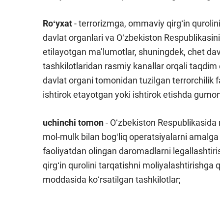
Roʻyxat
- terrorizmga, ommaviy qirgʻin qurolin
davlat organlari va Oʻzbekiston Respublikasin
etilayotgan maʼlumotlar, shuningdek, chet davl
tashkilotlaridan rasmiy kanallar orqali taqdi
davlat organi tomonidan tuzilgan terrorchilik f
ishtirok etayotgan yoki ishtirok etishda gumon
uchinchi tomon
- Oʻzbekiston Respublikasida 
mol-mulk bilan bogʻliq operatsiyalarni amalga
faoliyatdan olingan daromadlarni legallashtir
qirgʻin qurolini tarqatishni moliyalashtirishga 
moddasida koʻrsatilgan tashkilotlar;