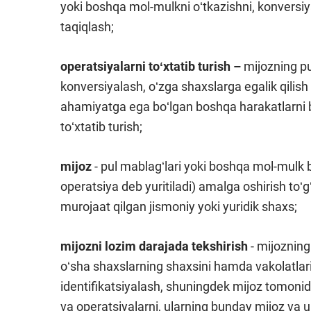
yoki boshqa mol-mulkni oʻtkazishni, konversiya
taqiqlash;
operatsiyalarni toʻxtatib turish –
mijozning pu
konversiyalash, oʻzga shaxslarga egalik qilis
ahamiyatga ega boʻlgan boshqa harakatlarni baj
toʻxtatib turish;
mijoz
- pul mablagʻlari yoki boshqa mol-mulk 
operatsiya deb yuritiladi) amalga oshirish toʻg
murojaat qilgan jismoniy yoki yuridik shaxs;
mijozni lozim darajada tekshirish
- mijozning
oʻsha shaxslarning shaxsini hamda vakolatlarin
identifikatsiyalash, shuningdek mijoz tomoni
va operatsiyalarni, ularning bunday mijoz va un