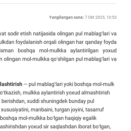
Yangilangan sana:
7 Okt 2025, 10:53
at sodir etish natijasida olingan pul mablagʻlari va
kdan foydalanish orqali olingan har qanday foyda
qisman boshqa mol-mulkka aylantirilgan yoxud
n olingan mol-mulkka qoʻshilgan pul mablagʻlari va
lashtirish
— pul mablagʻlari yoki boshqa mol-mulk
ni oʻtkazish, mulkka aylantirish yoxud almashtirish
tus berishdan, xuddi shuningdek bunday pul
ususiyatini, manbaini, turgan joyini, tasarruf
ki boshqa mol-mulkka boʻlgan haqiqiy egalik
 yashirishdan yoxud sir saqlashdan iborat boʻlgan,