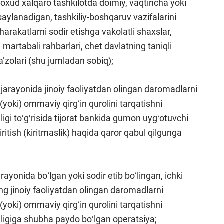
yoxud xalqaro tashkilotda doimiy, vaqtincha yoki
aylanadigan, tashkiliy-boshqaruv vazifalarini
arakatlarni sodir etishga vakolatli shaxslar,
martabali rahbarlari, chet davlatning taniqli
 aʼzolari (shu jumladan sobiq);
h jarayonida jinoiy faoliyatdan olingan daromadlarni
 (yoki) ommaviy qirgʻin qurolini tarqatishni
igi toʻgʻrisida tijorat bankida gumon uygʻotuvchi
itish (kiritmaslik) haqida qaror qabul qilgunga
arayonida boʻlgan yoki sodir etib boʻlingan, ichki
ing jinoiy faoliyatdan olingan daromadlarni
 (yoki) ommaviy qirgʻin qurolini tarqatishni
ligiga shubha paydo boʻlgan operatsiya;