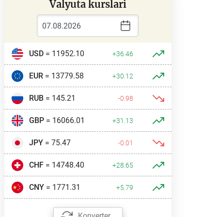
Valyuta kurslari
USD
= 11952.10
+36.46
EUR
= 13779.58
+30.12
RUB
= 145.21
-0.98
GBP
= 16066.01
+31.13
JPY
= 75.47
-0.01
CHF
= 14748.40
+28.65
CNY
= 1771.31
+5.79
Konverter