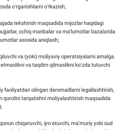
sda oʻrganishlarni oʻtkazish;
rajada tekshirish maqsadida mijozlar haqidagi
ujjatlar, ochiq manbalar va maʼlumotlar bazalarida
umotlar asosida aniqlash;
m qiluvchi va (yoki) moliyaviy operatsiyalarni amalga
 etmaslikni va taqdim qilmaslikni koʻzda tutuvchi
iy faoliyatdan olingan daromadlarni legallashtirish,
n qurolini tarqatishni moliyalashtirish maqsadida
;
qonun chiqaruvchi, ijro etuvchi, maʼmuriy yoki sud