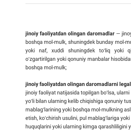
jinoiy
faoliyatdan
olingan
daromadlar
— jinoy
boshqa mol-mulk, shuningdek bunday mol-mul
yoki naf, xuddi shuningdek toʻliq yoki 
oʻzgartirilgan yoki qonuniy manbalar hisobida
boshqa mol-mulk;
jinoiy faoliyatdan olingan daromadlarni legal
jinoiy faoliyat natijasida topilgan boʻlsa, ular
yoʻli bilan ularning kelib chiqishiga qonuniy 
mablagʻlarining yoki boshqa mol-mulkning asl x
etish, koʻchirish usulini, pul mablagʻlariga yo
huquqlarini yoki ularning kimga qarashliligini