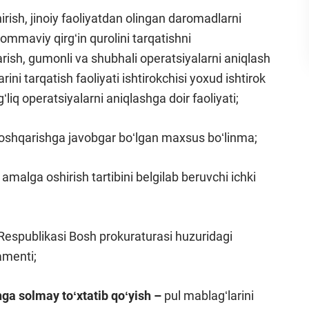
irish, jinoiy faoliyatdan olingan daromadlarni
 ommaviy qirgʻin qurolini tarqatishni
qarish, gumonli va shubhali operatsiyalarni aniqlash
ini tarqatish faoliyati ishtirokchisi yoxud ishtirok
liq operatsiyalarni aniqlashga doir faoliyati;
 boshqarishga javobgar boʻlgan maxsus boʻlinma;
a amalga oshirish tartibini belgilab beruvchi ichki
Respublikasi Bosh prokuraturasi huzuridagi
amenti;
hga solmay toʻxtatib qoʻyish –
pul mablagʻlarini