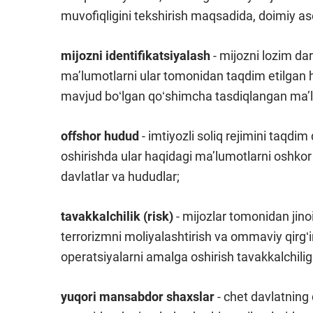
muvofiqligini tekshirish maqsadida, doimiy aso
mijozni identifikatsiyalash
- mijozni lozim da
maʼlumotlarni ular tomonidan taqdim etilgan h
mavjud boʻlgan qoʻshimcha tasdiqlangan maʼl
offshor hudud
- imtiyozli soliq rejimini taqdi
oshirishda ular haqidagi maʼlumotlarni oshkor
davlatlar va hududlar;
tavakkalchilik
(risk)
- mijozlar tomonidan jino
terrorizmni moliyalashtirish va ommaviy qirgʻi
operatsiyalarni amalga oshirish tavakkalchiligi
yuqori mansabdor shaxslar
- chet davlatning 