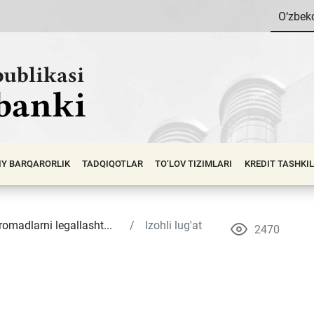
O‘zbek
IY BАRQАRОRLIK
TADQIQOTLAR
TO‘LOV TIZIMLARI
KREDIT TASHKI
omadlarni legallasht...
Izohli lug'at
2470