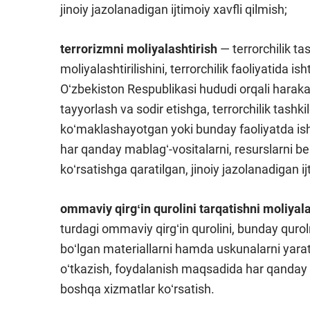
jinoiy jazolanadigan ijtimoiy xavfli qilmish;
terrorizmni moliyalashtirish
— terrorchilik tas
moliyalashtirilishini, terrorchilik faoliyatida is
Oʻzbekiston Respublikasi hududi orqali harakat
tayyorlash va sodir etishga, terrorchilik tashkil
koʻmaklashayotgan yoki bunday faoliyatda isht
har qanday mablagʻ-vositalarni, resurslarni be
koʻrsatishga qaratilgan, jinoiy jazolanadigan ij
ommaviy qirgʻin qurolini tarqatishni moliyala
turdagi ommaviy qirgʻin qurolini, bunday qurol
boʻlgan materiallarni hamda uskunalarni yaratis
oʻtkazish, foydalanish maqsadida har qanday ma
boshqa xizmatlar koʻrsatish.