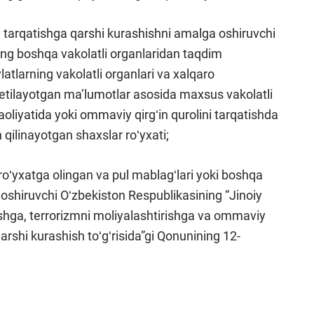
i tarqatishga qarshi kurashishni amalga oshiruvchi
ing boshqa vakolatli organlaridan taqdim
atlarning vakolatli organlari va xalqaro
m etilayotgan maʼlumotlar asosida maxsus vakolatli
aoliyatida yoki ommaviy qirgʻin qurolini tarqatishda
 qilinayotgan shaxslar roʻyxati;
roʻyxatga olingan va pul mablagʻlari yoki boshqa
 oshiruvchi Oʻzbekiston Respublikasining “Jinoiy
ishga, terrorizmni moliyalashtirishga va ommaviy
qarshi kurashish toʻgʻrisida”gi Qonunining 12-