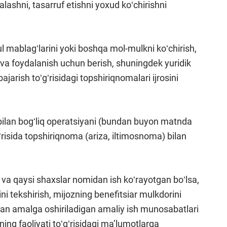
lashni, tasarruf etishni yoxud koʻchirishni
l mablagʻlarini yoki boshqa mol-mulkni koʻchirish,
h va foydalanish uchun berish, shuningdek yuridik
arish toʻgʻrisidagi topshiriqnomalari ijrosini
bilan bogʻliq operatsiyani (bundan buyon matnda
ʻrisida topshiriqnoma (ariza, iltimosnoma) bilan
 va qaysi shaxslar nomidan ish koʻrayotgan boʻlsa,
i tekshirish, mijozning benefitsiar mulkdorini
dan amalga oshiriladigan amaliy ish munosabatlari
ing faoliyati toʻgʻrisidagi maʼlumotlarga