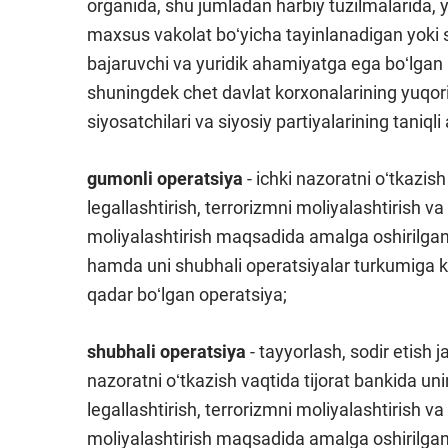
organida, shu jumladan harbiy tuzilmalarida, 
maxsus vakolat boʻyicha tayinlanadigan yoki s
bajaruvchi va yuridik ahamiyatga ega boʻlgan h
shuningdek chet davlat korxonalarining yuqori 
siyosatchilari va siyosiy partiyalarining taniqli
gumonli operatsiya
- ichki nazoratni oʻtkazis
legallashtirish, terrorizmni moliyalashtirish va
moliyalashtirish maqsadida amalga oshirilganl
hamda uni shubhali operatsiyalar turkumiga kir
qadar boʻlgan operatsiya;
shubhali operatsiya
- tayyorlash, sodir etish j
nazoratni oʻtkazish vaqtida tijorat bankida un
legallashtirish, terrorizmni moliyalashtirish va
moliyalashtirish maqsadida amalga oshirilgan