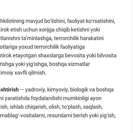
hkilotining mavjud boʻlishini, faoliyat koʻrsatishini,
htirok etish uchun xorijga chiqib ketishni yoki
lanishni taʼminlashga, terrorchilik harakatini
otlariga yoxud terrorchilik faoliyatiga
irok etayotgan shaxslarga bevosita yoki bilvosita
rishga yoki yigʻishga, boshqa xizmatlar
timoiy xavfli qilmish.
shtirish
— yadroviy, kimyoviy, biologik va boshqa
ni yaratishda foydalanilishi mumkinligi ayon
h, ishlab chiqarish, olish, toʻplash, saqlash,
blagʻ-vositalarni, resurslarni berish yoki yigʻish,