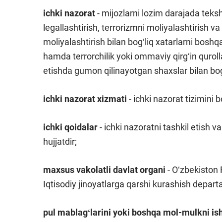
ichki nazorat
- mijozlarni lozim darajada teksh
legallashtirish, terrorizmni moliyalashtirish va
moliyalashtirish bilan bogʻliq xatarlarni bosh
hamda terrorchilik yoki ommaviy qirgʻin qurollar
etishda gumon qilinayotgan shaxslar bilan bogʻ
i
chki nazorat xizmati
- ichki nazorat tizimini
ichki qoidalar
- ichki nazoratni tashkil etish v
hujjatdir;
maxsus vakolatli davlat organi
- Oʻzbekiston 
Iqtisodiy jinoyatlarga qarshi kurashish depart
pul mablagʻlarini yoki boshqa mol-mulkni is