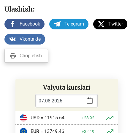
Ulashish:
Facebook
Telegram
Twitter
Vkontakte
Chop etish
Valyuta kurslari
USD
= 11915.64
+28.92
EUR
= 13749.46
+32.19