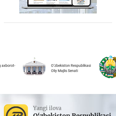
 axborot-
O‘zbekiston Respublikasi
Oliy Majlis Senati
Yangi ilova
O‘zbekiston Respublikasi