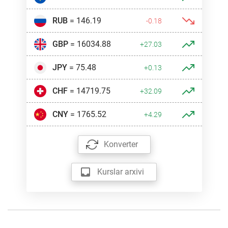
RUB
= 146.19
-0.18
GBP
= 16034.88
+27.03
JPY
= 75.48
+0.13
CHF
= 14719.75
+32.09
CNY
= 1765.52
+4.29
Konverter
Kurslar arxivi