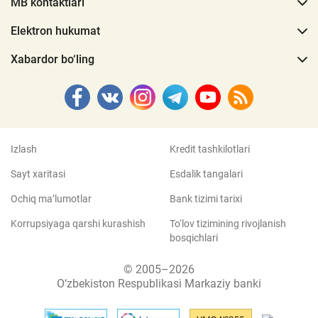
MB kontaktlari
Elektron hukumat
Xabardor bo‘ling
Izlash
Kredit tashkilotlari
Sayt xaritasi
Esdalik tangalari
Ochiq ma’lumotlar
Bank tizimi tarixi
Korrupsiyaga qarshi kurashish
To‘lov tizimining rivojlanish
bosqichlari
© 2005–2026
O‘zbekiston Respublikasi Markaziy banki