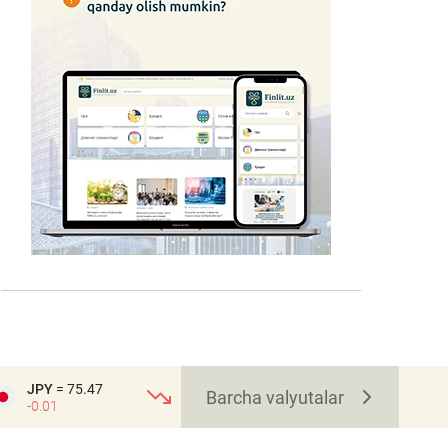
JPY
= 75.47
Barcha valyutalar
-0.01