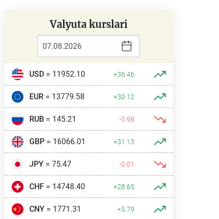
Valyuta kurslari
USD
= 11952.10
+36.46
EUR
= 13779.58
+30.12
RUB
= 145.21
-0.98
GBP
= 16066.01
+31.13
JPY
= 75.47
-0.01
CHF
= 14748.40
+28.65
CNY
= 1771.31
+5.79