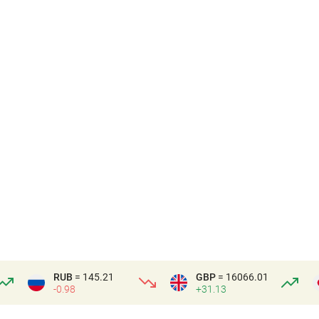
RUB
= 145.21
GBP
= 16066.01
-0.98
+31.13