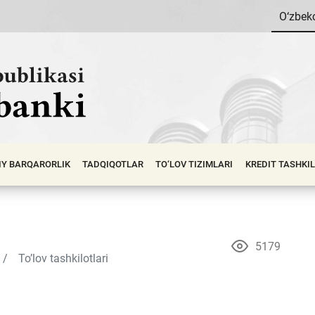
O‘zbek
IY BАRQАRОRLIK
TADQIQOTLAR
TO‘LOV TIZIMLARI
KREDIT TASHKI
5179
To’lov tashkilotlari