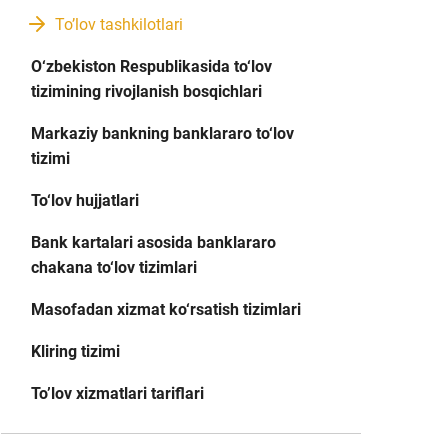
To’lov tashkilotlari
O‘zbekiston Respublikasida to‘lov
tizimining rivojlanish bosqichlari
Markaziy bankning banklararo to‘lov
tizimi
To‘lov hujjatlari
Bank kartalari asosida banklararo
chakana to‘lov tizimlari
Masofadan xizmat ko‘rsatish tizimlari
Kliring tizimi
Toʼlov xizmatlari tariflari