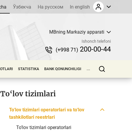
cha
Ўзбекча
На русском
In english
MBning Markaziy apparati
Ishonch telefoni
200-00-44
(+998 71)
LOTLARI
STATISTIKA
BANK QONUNCHILIGI
...
To‘lov tizimlari
To‘lov tizimlari operatorlari va to‘lov
tashkilotlari reestrlari
To’lov tizimlari operatorlari