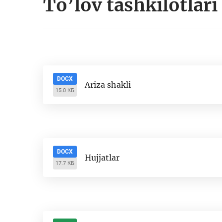
To’lov tashkilotlari
DOCX
Ariza shakli
15.0 КБ
DOCX
Hujjatlar
17.7 КБ