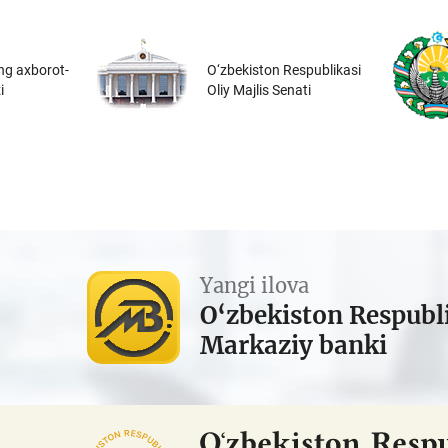
ng axborot-
O‘zbekiston Respublikasi
i
Oliy Majlis Senati
Yangi ilova
O‘zbekiston Respubl
Markaziy banki