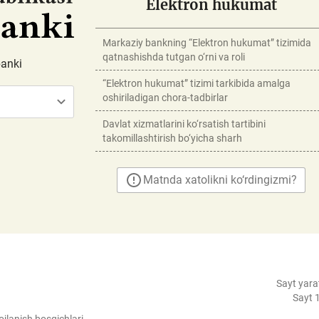
Elektron hukumat
Markaziy bankning “Elektron hukumat” tizimida
qatnashishda tutgan o‘rni va roli
banki
“Elektron hukumat” tizimi tarkibida amalga
oshiriladigan chora-tadbirlar
Davlat xizmatlarini ko‘rsatish tartibini
takomillashtirish bo‘yicha sharh
Matnda xatolikni ko‘rdingizmi?
Sayt yara
Sayt 1