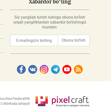
Xabardor bo‘ling
Siz yangilab turish rukniga obuna bo‘lish
orqali yangiliklardan xabardor bo‘lishingiz
mumkin:
Obuna bo‘lish
tuvchisi Pixelcraft®
C-Bitriksda ishlaydi