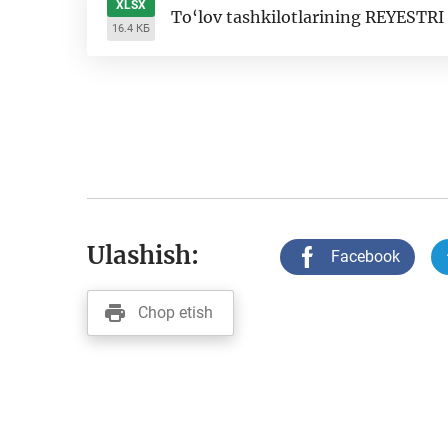
XLSX
To‘lov tashkilotlarining REYESTRI
16.4 КБ
Ulashish:
Facebook
Chop etish