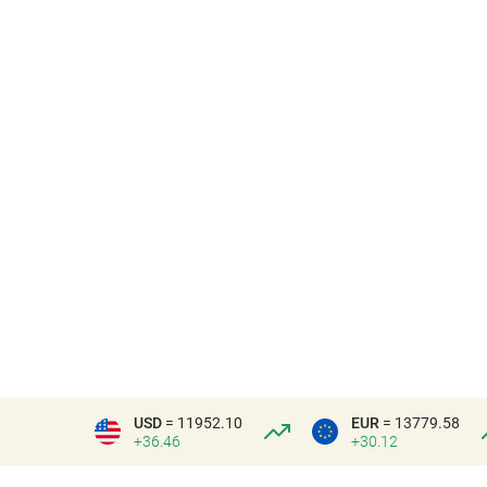
USD
= 11952.10
EUR
= 13779.58
+36.46
+30.12