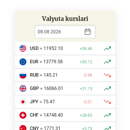
Valyuta kurslari
USD
= 11952.10
+36.46
EUR
= 13779.58
+30.12
RUB
= 145.21
-0.98
GBP
= 16066.01
+31.13
JPY
= 75.47
-0.01
CHF
= 14748.40
+28.65
CNY
= 1771.31
+5.79