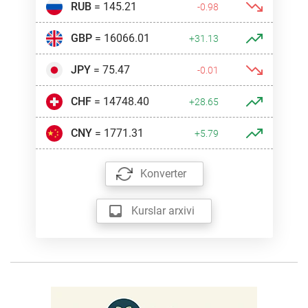
RUB
= 145.21
-0.98
GBP
= 16066.01
+31.13
JPY
= 75.47
-0.01
CHF
= 14748.40
+28.65
CNY
= 1771.31
+5.79
Konverter
Kurslar arxivi