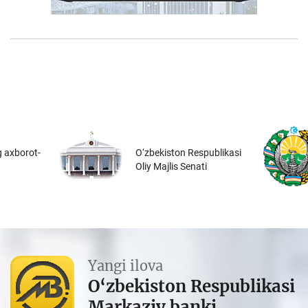
 axborot-
O‘zbekiston Respublikasi
Oliy Majlis Senati
Yangi ilova
O‘zbekiston Respublikasi
Markaziy banki