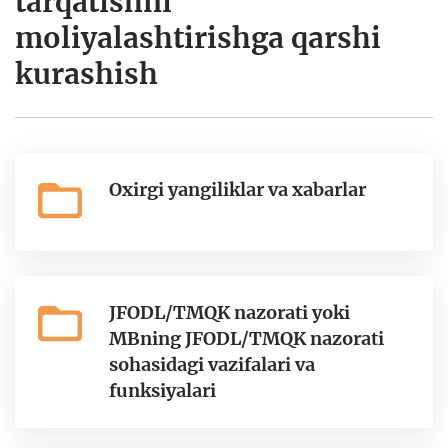
tarqatishni
moliyalashtirishga qarshi
kurashish
Oxirgi yangiliklar va xabarlar
JFODL/TMQK nazorati yoki
MBning JFODL/TMQK nazorati
sohasidagi vazifalari va
funksiyalari