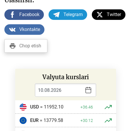
Ulashish:
Facebook
Telegram
Twitter
Vkontakte
Chop etish
Valyuta kurslari
USD
= 11952.10
+36.46
EUR
= 13779.58
+30.12