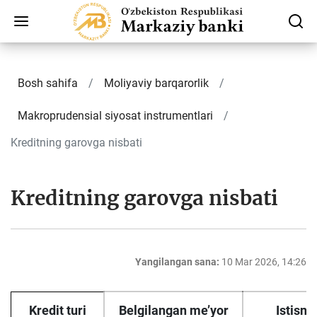
Bosh sahifa
Moliyaviy bаrqаrоrlik
Makroprudensial siyosat instrumentlari
Kreditning garovga nisbati
Kreditning garovga nisbati
Yangilangan sana:
10 Mar 2026, 14:26
Kredit turi
Belgilangan me’yor
I
stisno