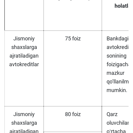
holatla
Jismoniy
75 foiz
Bankdagi
shaxslarga
avtokreditl
ajratiladigan
sonining
avtokreditlar
foizigacha
mazkur ta
qo‘llanilmas
mumkin.
Jismoniy
80 foiz
Qarz
shaxslarga
oluvchilarn
ajratiladigan
oʻrtacha o