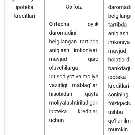
85 foiz
ipoteka
daromadin
kreditlari
belgilanga
Oʻrtacha oylik
tartibda
daromadini
aniqlash
belgilangan tartibda
imkoniyati
aniqlash imkoniyati
mavjud
mavjud qarz
holatlarda
oluvchilarga
bankdagi
Iqtisodiyot va moliya
ipoteka
vazirligi mablag‘lari
kreditlari
hisobidan qayta
sonining
moliyalashtiriladigan
foizigacha
ipoteka kreditlari
ushbu ta
uchun
qo‘llanilmas
mumkin.