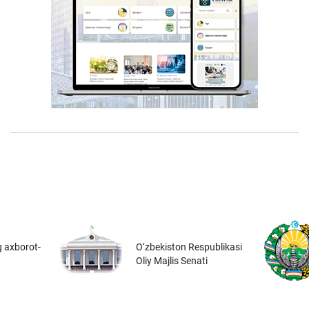
 axborot-
O‘zbekiston Respublikasi
Oliy Majlis Senati