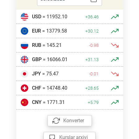
USD
= 11952.10
+36.46
EUR
= 13779.58
+30.12
RUB
= 145.21
-0.98
GBP
= 16066.01
+31.13
JPY
= 75.47
-0.01
CHF
= 14748.40
+28.65
CNY
= 1771.31
+5.79
Konverter
Kurslar arxivi