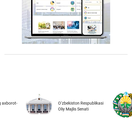
 axborot-
O‘zbekiston Respublikasi
Oliy Majlis Senati