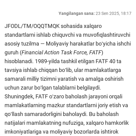
Yangilangan sana:
23 Sen 2025, 18:17
JFODL/TM/OQQTMQK sohasida xalqaro
standartlarni ishlab chiquvchi va muvofiqlashtiruvchi
asosiy tuzilma — Moliyaviy harakatlar boʻyicha ishchi
guruh (
Financial Action Task Force, FATF
)
hisoblanadi. 1989-yilda tashkil etilgan FATF 40 ta
tavsiya ishlab chiqqan boʻlib, ular mamlakatlarga
samarali milliy tizimni yaratish va amalga oshirish
uchun zarur boʻlgan talablarni belgilaydi.
Shuningdek, FATF oʻzaro baholash jarayoni orqali
mamlakatlarning mazkur standartlarni joriy etish va
qoʻllash samaradorligini baholaydi. Bu baholash
natijalari mamlakatning nufuziga, xalqaro hamkorlik
imkoniyatlariga va moliyaviy bozorlarda ishtirok