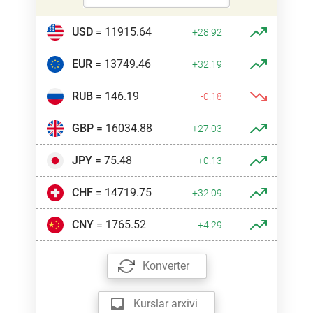
USD
= 11915.64
+28.92
EUR
= 13749.46
+32.19
RUB
= 146.19
-0.18
GBP
= 16034.88
+27.03
JPY
= 75.48
+0.13
CHF
= 14719.75
+32.09
CNY
= 1765.52
+4.29
Konverter
Kurslar arxivi