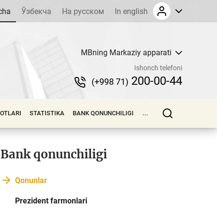
cha
Ўзбекча
На русском
In english
MBning Markaziy apparati
Ishonch telefoni
200-00-44
(+998 71)
LOTLARI
STATISTIKA
BANK QONUNCHILIGI
...
Bank qonunchiligi
Qonunlar
Prezident farmonlari