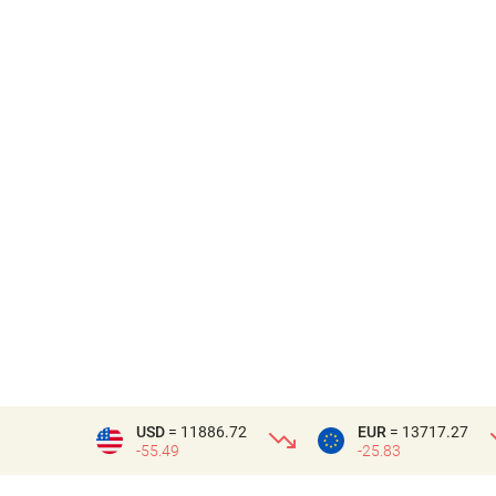
USD
= 11886.72
EUR
= 13717.27
-55.49
-25.83