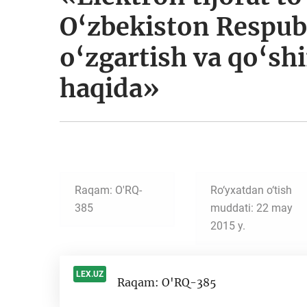
O‘zbekiston Respub
o‘zgartish va qo‘sh
haqida»
Raqam: O'RQ-
Ro‘yxatdan o‘tish
385
muddati: 22 may
2015 y.
LEX.UZ
Raqam: O'RQ-385
-