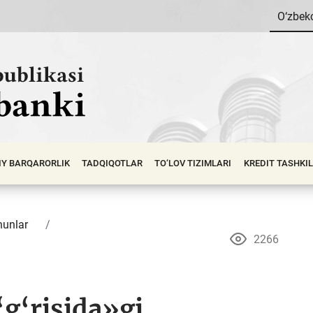
O‘zbek
IY BАRQАRОRLIK
TADQIQOTLAR
TO‘LOV TIZIMLARI
KREDIT TASHKI
unlar
2266
‘g‘risida»gi