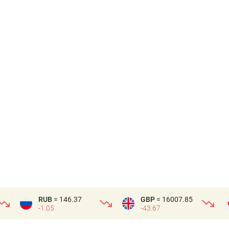
RUB
= 146.37
GBP
= 16007.85
-1.05
-43.67