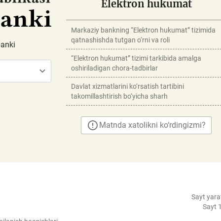
Elektron hukumat
Markaziy bankning “Elektron hukumat” tizimida
qatnashishda tutgan o‘rni va roli
banki
“Elektron hukumat” tizimi tarkibida amalga
oshiriladigan chora-tadbirlar
Davlat xizmatlarini ko‘rsatish tartibini
takomillashtirish bo‘yicha sharh
Matnda xatolikni ko‘rdingizmi?
Sayt yara
Sayt 1