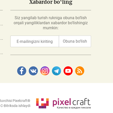
Xabardor bo‘ling
Siz yangilab turish rukniga obuna bo‘lish
orqali yangiliklardan xabardor bo‘lishingiz
mumkin:
Obuna bo‘lish
tuvchisi Pixelcraft®
C-Bitriksda ishlaydi