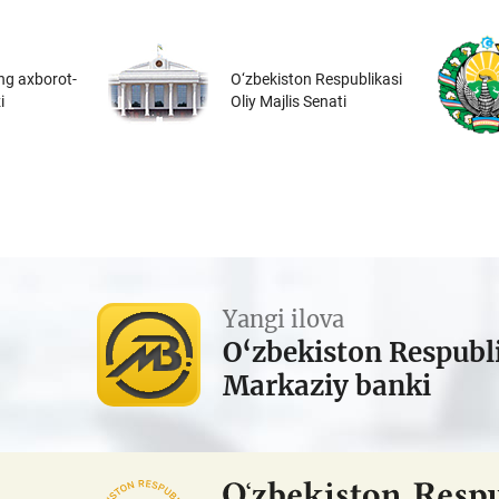
ng axborot-
O‘zbekiston Respublikasi
i
Oliy Majlis Senati
Yangi ilova
O‘zbekiston Respubl
Markaziy banki