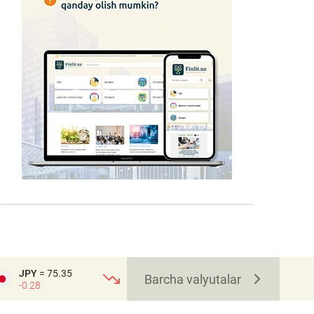
JPY
= 75.35
Barcha valyutalar
-0.28