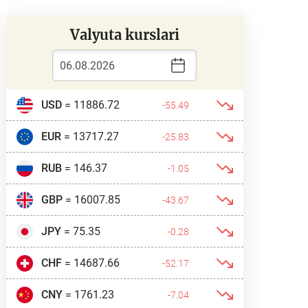
Valyuta kurslari
USD
= 11886.72
-55.49
EUR
= 13717.27
-25.83
RUB
= 146.37
-1.05
GBP
= 16007.85
-43.67
JPY
= 75.35
-0.28
CHF
= 14687.66
-52.17
CNY
= 1761.23
-7.04