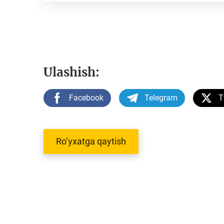
Ulashish:
Facebook
Telegram
T
Ro‘yxatga qaytish