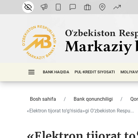
BANK HAQIDA
PUL-KREDIT SIYOSATI
MOLIYAV
Bosh sahifa
Bank qonunchiligi
Qon
«Elektron tijorat to‘g‘risida»gi O‘zbekiston Respu...
«Elektron tijorat to