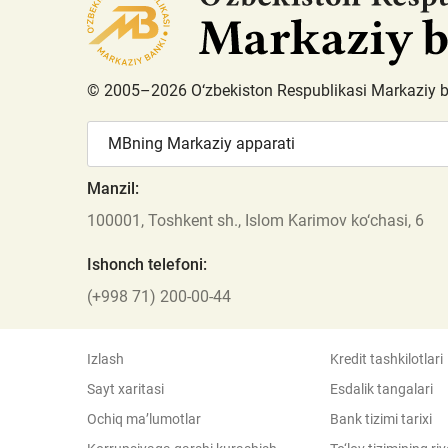
© 2005–2026 O‘zbekiston Respublikasi Markaziy 
MBning Markaziy apparati
Manzil:
100001, Toshkent sh., Islom Karimov ko‘chasi, 6
Ishonch telefoni:
(+998 71) 200-00-44
Izlash
Kredit tashkilotlari
Sayt xaritasi
Esdalik tangalari
Ochiq ma’lumotlar
Bank tizimi tarixi