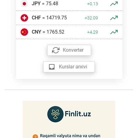
JPY
= 75.48
+0.13
CHF
= 14719.75
+32.09
CNY
= 1765.52
+4.29
Konverter
Kurslar arxivi