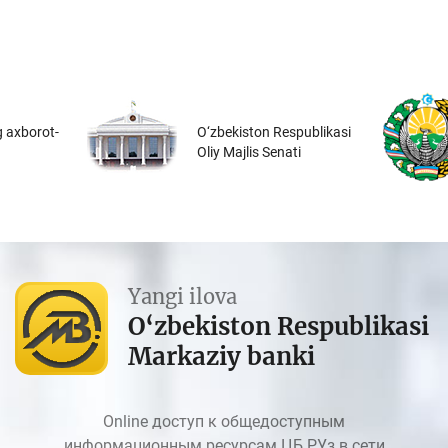
 axborot-
O‘zbekiston Respublikasi
Oliy Majlis Senati
Yangi ilova
O‘zbekiston Respublikasi
Markaziy banki
Online доступ к общедоступным
информационным ресурсам ЦБ РУз в сети