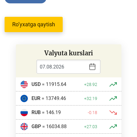
Ro‘yxatga qaytish
Valyuta kurslari
USD
= 11915.64
+28.92
EUR
= 13749.46
+32.19
RUB
= 146.19
-0.18
GBP
= 16034.88
+27.03