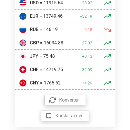
USD
= 11915.64
+28.92
EUR
= 13749.46
+32.19
RUB
= 146.19
-0.18
GBP
= 16034.88
+27.03
JPY
= 75.48
+0.13
CHF
= 14719.75
+32.09
CNY
= 1765.52
+4.29
Konverter
Kurslar arxivi