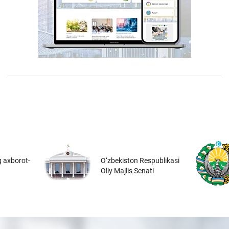
 axborot-
O‘zbekiston Respublikasi
Oliy Majlis Senati