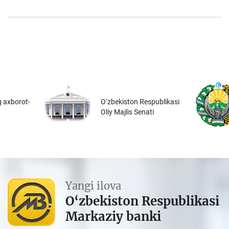
 axborot-
O‘zbekiston Respublikasi
Oliy Majlis Senati
Yangi ilova
O‘zbekiston Respublikasi
Markaziy banki