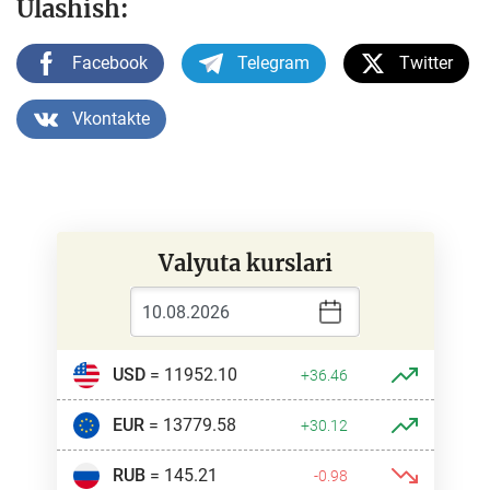
Ulashish:
Facebook
Telegram
Twitter
Vkontakte
Valyuta kurslari
USD
= 11952.10
+36.46
EUR
= 13779.58
+30.12
RUB
= 145.21
-0.98