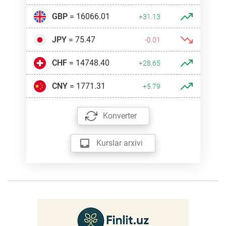
GBP
= 16066.01
+31.13
JPY
= 75.47
-0.01
CHF
= 14748.40
+28.65
CNY
= 1771.31
+5.79
Konverter
Kurslar arxivi