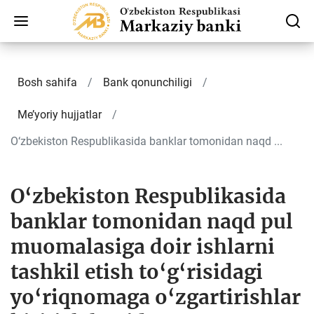
Bosh sahifa
Bank qonunchiligi
Me’yoriy hujjatlar
O‘zbekiston Respublikasida banklar tomonidan naqd ...
O‘zbekiston Respublikasida
banklar tomonidan naqd pul
muomalasiga doir ishlarni
tashkil etish to‘g‘risidagi
yo‘riqnomaga o‘zgartirishlar