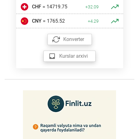
CHF
= 14719.75
+32.09
CNY
= 1765.52
+4.29
Konverter
Kurslar arxivi