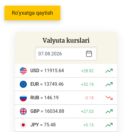
Ro‘yxatga qaytish
Valyuta kurslari
USD
= 11915.64
+28.92
EUR
= 13749.46
+32.19
RUB
= 146.19
-0.18
GBP
= 16034.88
+27.03
JPY
= 75.48
+0.13