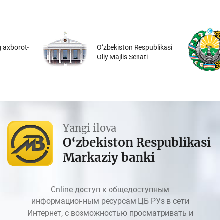
 axborot-
O‘zbekiston Respublikasi
Oliy Majlis Senati
Yangi ilova
O‘zbekiston Respublikasi
Markaziy banki
Online доступ к общедоступным
информационным ресурсам ЦБ РУз в сети
Интернет, с возможностью просматривать и