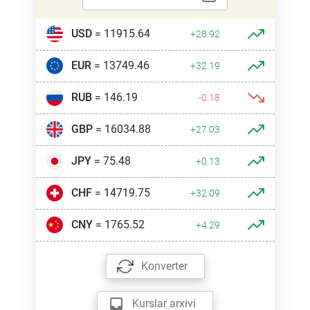
USD
= 11915.64
+28.92
EUR
= 13749.46
+32.19
RUB
= 146.19
-0.18
GBP
= 16034.88
+27.03
JPY
= 75.48
+0.13
CHF
= 14719.75
+32.09
CNY
= 1765.52
+4.29
Konverter
Kurslar arxivi