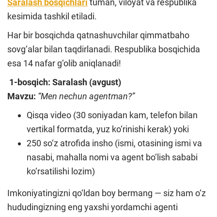
Saralash bosqichlari
tuman, viloyat va respublika
kesimida tashkil etiladi.
Har bir bosqichda qatnashuvchilar qimmatbaho
sovg‘alar bilan taqdirlanadi. Respublika bosqichida
esa 14 nafar g‘olib aniqlanadi!
1-bosqich: Saralash (avgust)
Mavzu:
“Men nechun agentman?”
Qisqa video (30 soniyadan kam, telefon bilan
vertikal formatda, yuz ko‘rinishi kerak) yoki
250 so‘z atrofida insho (ismi, otasining ismi va
nasabi, mahalla nomi va agent bo‘lish sababi
ko‘rsatilishi lozim)
Imkoniyatingizni qo‘ldan boy bermang — siz ham o‘z
hududingizning eng yaxshi yordamchi agenti