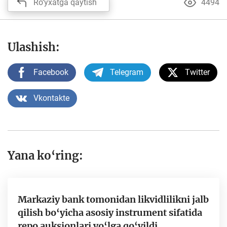
Ro‘yxatga qaytish
4494
Ulashish:
Facebook
Telegram
Twitter
Vkontakte
Yana ko‘ring:
Markaziy bank tomonidan likvidlilikni jalb
qilish bo‘yicha asosiy instrument sifatida
repo auksionlari yo‘lga qo‘yildi