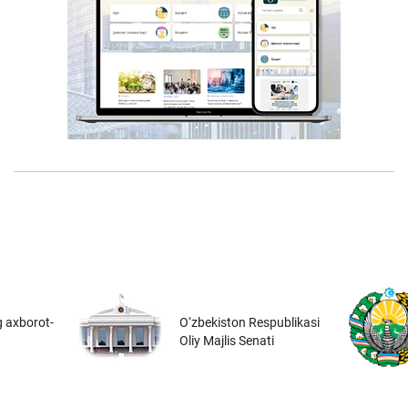
 axborot-
O‘zbekiston Respublikasi
Oliy Majlis Senati