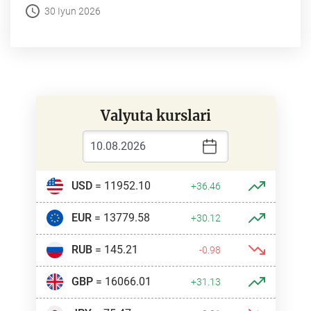
30 Iyun 2026
Valyuta kurslari
USD
= 11952.10
+36.46
EUR
= 13779.58
+30.12
RUB
= 145.21
-0.98
GBP
= 16066.01
+31.13