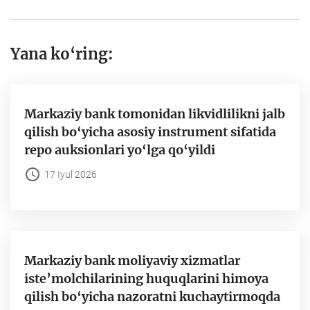
Yana ko‘ring:
Markaziy bank tomonidan likvidlilikni jalb
qilish bo‘yicha asosiy instrument sifatida
repo auksionlari yo‘lga qo‘yildi
17 Iyul 2026
Markaziy bank moliyaviy xizmatlar
iste’molchilarining huquqlarini himoya
qilish bo‘yicha nazoratni kuchaytirmoqda