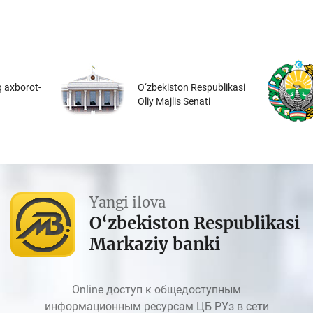
 axborot-
O‘zbekiston Respublikasi
Oliy Majlis Senati
Yangi ilova
O‘zbekiston Respublikasi
Markaziy banki
Online доступ к общедоступным
информационным ресурсам ЦБ РУз в сети