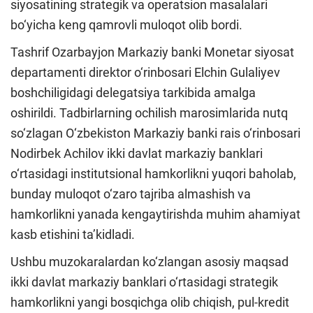
siyosatining strategik va operatsion masalalari
bo‘yicha keng qamrovli muloqot olib bordi.
Tashrif Ozarbayjon Markaziy banki Monetar siyosat
departamenti direktor o‘rinbosari Elchin Gulaliyev
boshchiligidagi delegatsiya tarkibida amalga
oshirildi. Tadbirlarning ochilish marosimlarida nutq
so‘zlagan O‘zbekiston Markaziy banki rais o‘rinbosari
Nodirbek Achilov ikki davlat markaziy banklari
o‘rtasidagi institutsional hamkorlikni yuqori baholab,
bunday muloqot o‘zaro tajriba almashish va
hamkorlikni yanada kengaytirishda muhim ahamiyat
kasb etishini ta’kidladi.
Ushbu muzokaralardan ko‘zlangan asosiy maqsad
ikki davlat markaziy banklari o‘rtasidagi strategik
hamkorlikni yangi bosqichga olib chiqish, pul-kredit