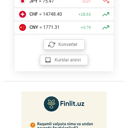
JPY
= 75.47
-0.01
CHF
= 14748.40
+28.65
CNY
= 1771.31
+5.79
Konverter
Kurslar arxivi