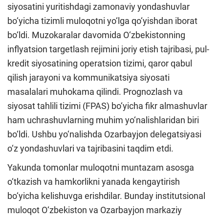
siyosatini yuritishdagi zamonaviy yondashuvlar
bo‘yicha tizimli muloqotni yo‘lga qo‘yishdan iborat
bo‘ldi. Muzokaralar davomida O‘zbekistonning
inflyatsion targetlash rejimini joriy etish tajribasi, pul-
kredit siyosatining operatsion tizimi, qaror qabul
qilish jarayoni va kommunikatsiya siyosati
masalalari muhokama qilindi. Prognozlash va
siyosat tahlili tizimi (FPAS) bo‘yicha fikr almashuvlar
ham uchrashuvlarning muhim yo‘nalishlaridan biri
bo‘ldi. Ushbu yo‘nalishda Ozarbayjon delegatsiyasi
o‘z yondashuvlari va tajribasini taqdim etdi.
Yakunda tomonlar muloqotni muntazam asosga
o‘tkazish va hamkorlikni yanada kengaytirish
bo‘yicha kelishuvga erishdilar. Bunday institutsional
muloqot O‘zbekiston va Ozarbayjon markaziy