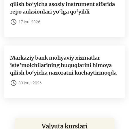
qilish bo‘yicha asosiy instrument sifatida
repo auksionlari yo‘lga qo‘yildi
17 Iyul 2026
Markaziy bank moliyaviy xizmatlar
iste’molchilarining huquqlarini himoya
qilish bo‘yicha nazoratni kuchaytirmoqda
30 Iyun 2026
Valyuta kurslari