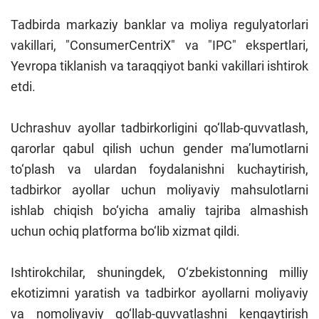
Tadbirda markaziy banklar va moliya regulyatorlari
vakillari, "ConsumerCentriX" va "IPC" ekspertlari,
Yevropa tiklanish va taraqqiyot banki vakillari ishtirok
etdi.
Uchrashuv ayollar tadbirkorligini qo‘llab-quvvatlash,
qarorlar qabul qilish uchun gender ma’lumotlarni
to‘plash va ulardan foydalanishni kuchaytirish,
tadbirkor ayollar uchun moliyaviy mahsulotlarni
ishlab chiqish bo‘yicha amaliy tajriba almashish
uchun ochiq platforma bo‘lib xizmat qildi.
Ishtirokchilar, shuningdek, O‘zbekistonning milliy
ekotizimni yaratish va tadbirkor ayollarni moliyaviy
va nomoliyaviy qo‘llab-quvvatlashni kengaytirish