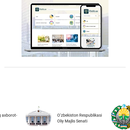
 axborot-
O‘zbekiston Respublikasi
Oliy Majlis Senati