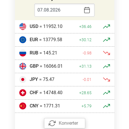
USD
= 11952.10
+36.46
EUR
= 13779.58
+30.12
RUB
= 145.21
-0.98
GBP
= 16066.01
+31.13
JPY
= 75.47
-0.01
CHF
= 14748.40
+28.65
CNY
= 1771.31
+5.79
Konverter