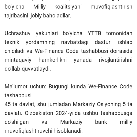
bo‘yicha Milliy koalitsiyani muvofiqlashtirish
tajribasini ijobiy baholadilar.
Uchrashuv yakunlari bo‘yicha YTTB tomonidan
texnik yordamning navbatdagi dasturi ishlab
chiqiladi va We-Finance Code tashabbusi doirasida
mintaqaviy hamkorlikni yanada rivojlantirishni
qo‘llab-quvvatlaydi.
Ma’lumot uchun: Bugungi kunda We-Finance Code
tashabbusi
45 ta davlat, shu jumladan Markaziy Osiyoning 5 ta
davlati. O‘zbekiston 2024-yilda ushbu tashabbusga
qo‘shilgan va Markaziy bank milliy
muvofiqlashtiruvchi hisoblanadi.