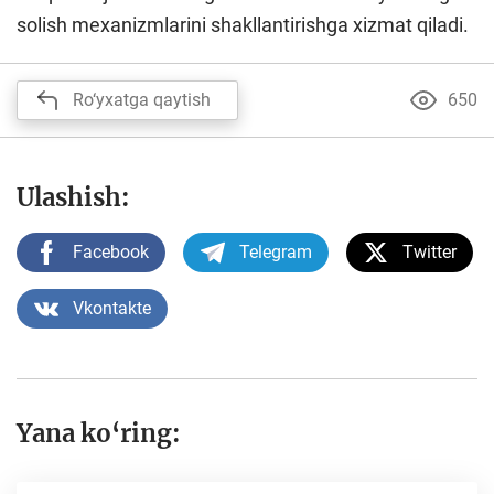
solish mexanizmlarini shakllantirishga xizmat qiladi.
Ro‘yxatga qaytish
650
Ulashish:
Facebook
Telegram
Twitter
Vkontakte
Yana ko‘ring: