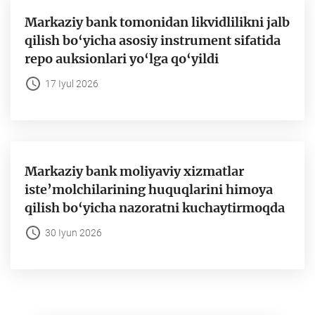
Markaziy bank tomonidan likvidlilikni jalb
qilish bo‘yicha asosiy instrument sifatida
repo auksionlari yo‘lga qo‘yildi
17 Iyul 2026
Markaziy bank moliyaviy xizmatlar
iste’molchilarining huquqlarini himoya
qilish bo‘yicha nazoratni kuchaytirmoqda
30 Iyun 2026