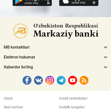
MB kontaktlari
Elektron hukumat
Xabardor bo‘ling
Izlash
Kredit tashkilotlari
Sayt xaritasi
Esdalik tangalari