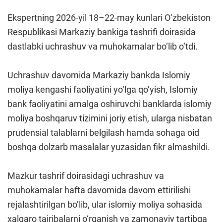
Ekspertning 2026-yil 18–22-may kunlari O‘zbekiston
Respublikasi Markaziy bankiga tashrifi doirasida
dastlabki uchrashuv va muhokamalar bo‘lib o‘tdi.
Uchrashuv davomida Markaziy bankda Islomiy
moliya kengashi faoliyatini yo‘lga qo‘yish, Islomiy
bank faoliyatini amalga oshiruvchi banklarda islomiy
moliya boshqaruv tizimini joriy etish, ularga nisbatan
prudensial talablarni belgilash hamda sohaga oid
boshqa dolzarb masalalar yuzasidan fikr almashildi.
Mazkur tashrif doirasidagi uchrashuv va
muhokamalar hafta davomida davom ettirilishi
rejalashtirilgan bo‘lib, ular islomiy moliya sohasida
xalqaro tajribalarni o‘rganish va zamonaviy tartibga