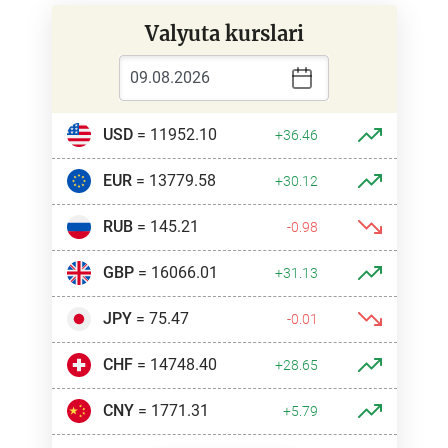
Valyuta kurslari
USD
= 11952.10
+36.46
EUR
= 13779.58
+30.12
RUB
= 145.21
-0.98
GBP
= 16066.01
+31.13
JPY
= 75.47
-0.01
CHF
= 14748.40
+28.65
CNY
= 1771.31
+5.79