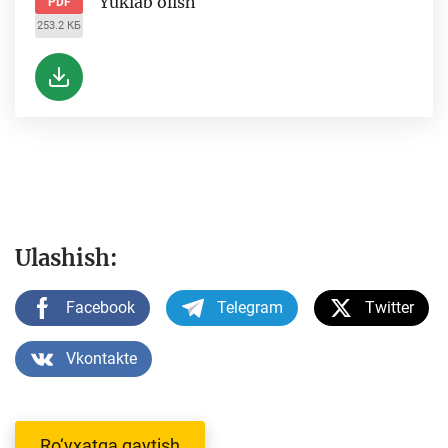
Yuklab olish
PDF
253.2 КБ
Ulashish:
Facebook
Telegram
Twitter
Vkontakte
Ro‘yxatga qaytish