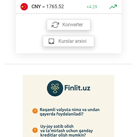
CNY
= 1765.52
+4.29
Konverter
Kurslar arxivi