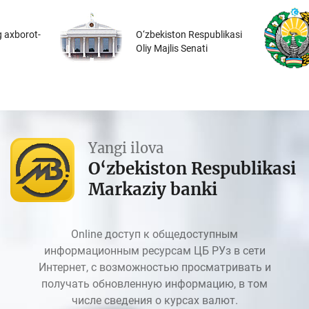
 axborot-
O‘zbekiston Respublikasi
Oliy Majlis Senati
Yangi ilova
O‘zbekiston Respublikasi
Markaziy banki
Online доступ к общедоступным
информационным ресурсам ЦБ РУз в сети
Интернет, с возможностью просматривать и
получать обновленную информацию, в том
числе сведения о курсах валют.