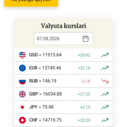
Valyuta kurslari
USD
= 11915.64
+28.92
EUR
= 13749.46
+32.19
RUB
= 146.19
-0.18
GBP
= 16034.88
+27.03
JPY
= 75.48
+0.13
CHF
= 14719.75
+32.09