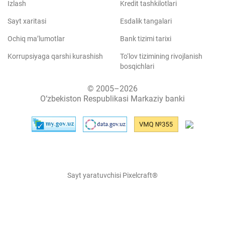
Izlash
Kredit tashkilotlari
Sayt xaritasi
Esdalik tangalari
Ochiq ma’lumotlar
Bank tizimi tarixi
Korrupsiyaga qarshi kurashish
To‘lov tizimining rivojlanish
bosqichlari
© 2005–2026
O‘zbekiston Respublikasi Markaziy banki
Sayt yaratuvchisi Pixelcraft®
Sayt 1C-Bitriksda ishlaydi