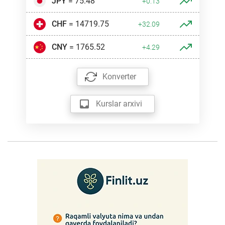
JPY
= 75.48
+0.13
CHF
= 14719.75
+32.09
CNY
= 1765.52
+4.29
Konverter
Kurslar arxivi