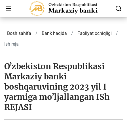
Bosh sahifa
Bank haqida
Faoliyat ochiqligi
Ish reja
Oʼzbekiston Respublikasi
Markaziy banki
boshqaruvining 2023 yil I
yarmiga moʼljallangan ISh
REJАSI