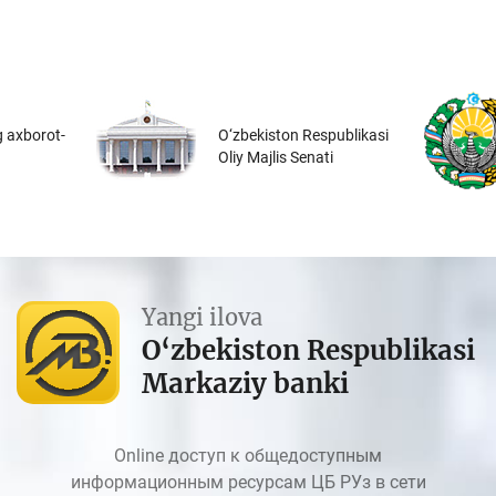
 axborot-
O‘zbekiston Respublikasi
Oliy Majlis Senati
Yangi ilova
O‘zbekiston Respublikasi
Markaziy banki
Online доступ к общедоступным
информационным ресурсам ЦБ РУз в сети