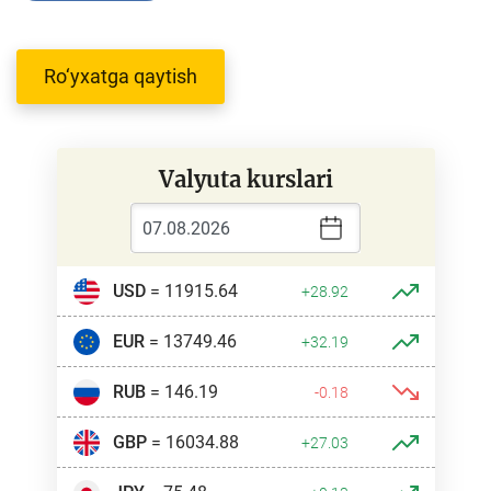
Ro‘yxatga qaytish
Valyuta kurslari
USD
= 11915.64
+28.92
EUR
= 13749.46
+32.19
RUB
= 146.19
-0.18
GBP
= 16034.88
+27.03